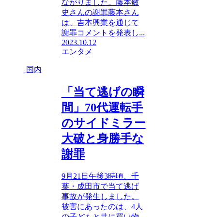
ながりました。藤本敏
史さんの謝罪藤本さん
は、吉本興業を通じて
謝罪コメントを発表し...
2023.10.12
エンタメ
国内
「当て逃げの瞬
間」70代運転手
のサイドミラー
大破と身勝手な
謝罪
9月21日午後3時頃、千
葉・成田市で当て逃げ
事故が発生しました。
被害にあったのは、4人
の子どもと共に買い物