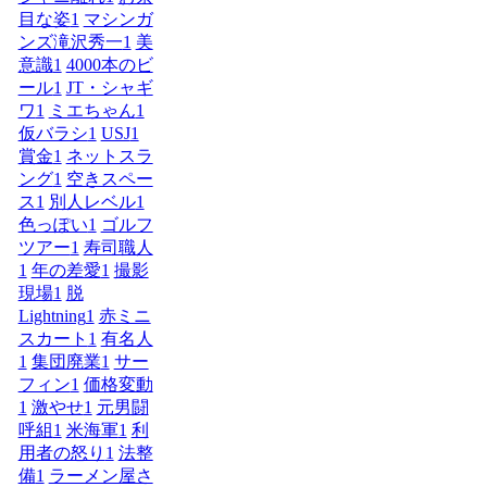
目な姿
1
マシンガ
ンズ滝沢秀一
1
美
意識
1
4000本のビ
ール
1
JT・シャギ
ワ
1
ミエちゃん
1
仮バラシ
1
USJ
1
賞金
1
ネットスラ
ング
1
空きスペー
ス
1
別人レベル
1
色っぽい
1
ゴルフ
ツアー
1
寿司職人
1
年の差愛
1
撮影
現場
1
脱
Lightning
1
赤ミニ
スカート
1
有名人
1
集団廃業
1
サー
フィン
1
価格変動
1
激やせ
1
元男闘
呼組
1
米海軍
1
利
用者の怒り
1
法整
備
1
ラーメン屋さ