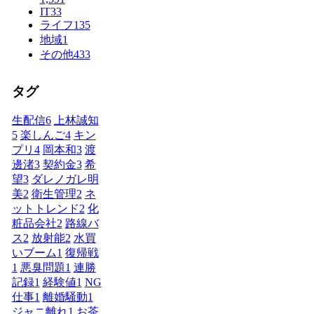
IT
33
ライフ
135
地域
1
その他
433
タグ
生配信
6
上林誠知
5
楽しんご
4
キン
プリ
4
岡本和
3
渡
邊渚
3
契約金
3
希
望
3
ダレノガレ明
美
2
衛生管理
2
ネ
ットトレンド
2
化
粧品会社
2
路線バ
ス
2
放射能
2
水買
いブーム
1
復帰戦
1
悪臭問題
1
連勝
記録
1
経験値
1
NG
仕事
1
離婚騒動
1
ジャニ離れ
1
お茶