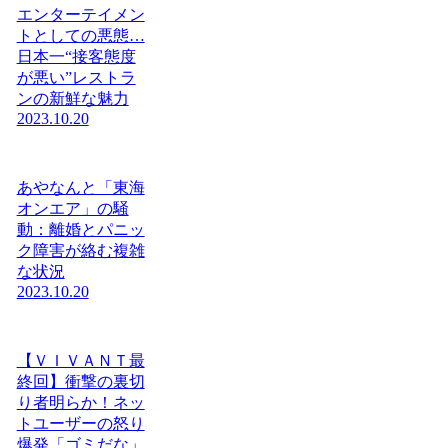
エンターテイメン
トとしての悪態…
日本一“接客態度
が悪い”レストラ
ンの新鮮な魅力
2023.10.20
あやなんと「東海
オンエア」の騒
動：離婚とパニッ
ク障害が絡む複雑
な状況
2023.10.20
【ＶＩＶＡＮＴ最
終回】衝撃の裏切
り者明らか！ネッ
トユーザーの怒り
爆発「ゴミだな」