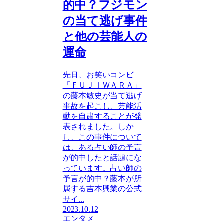
的中？フジモン
の当て逃げ事件
と他の芸能人の
運命
先日、お笑いコンビ
「ＦＵＪＩＷＡＲＡ」
の藤本敏史が当て逃げ
事故を起こし、芸能活
動を自粛することが発
表されました。しか
し、この事件について
は、ある占い師の予言
が的中したと話題にな
っています。占い師の
予言が的中？藤本が所
属する吉本興業の公式
サイ...
2023.10.12
エンタメ