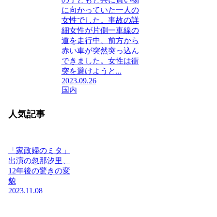
に向かっていた一人の
女性でした。事故の詳
細女性が片側一車線の
道を走行中、前方から
赤い車が突然突っ込ん
できました。女性は衝
突を避けようと...
2023.09.26
国内
人気記事
「家政婦のミタ」
出演の忽那汐里、
12年後の驚きの変
貌
2023.11.08