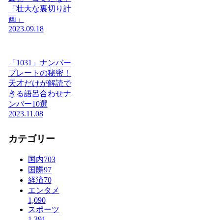
「壮大な裏切り計
画」
2023.09.18
「1031」ナンバー
プレートの秘密！
天才だけが解読で
きる語呂合わせナ
ンバー10選
2023.11.08
カテゴリー
国内
703
国際
97
経済
70
エンタメ
1,090
スポーツ
1,391