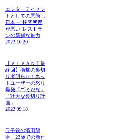
エンターテイメン
トとしての悪態…
日本一“接客態度
が悪い”レストラ
ンの新鮮な魅力
2023.10.20
【ＶＩＶＡＮＴ最
終回】衝撃の裏切
り者明らか！ネッ
トユーザーの怒り
爆発「ゴミだな」
「壮大な裏切り計
画」
2023.09.18
元子役の濱田龍
臣、23歳での新た