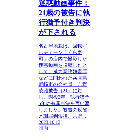
迷惑動画事件：
21歳の被告に執
行猶予付き判決
が下される
名古屋地裁は、回転ず
しチェーン「くら寿
司」の店内で撮影した
迷惑動画を投稿したと
して、威力業務妨害罪
などに問われた兵庫県
尼崎市の会社員、吉野
凌雅被告（21）に対
し、懲役3年、執行猶予
5年の有罪判決を言い渡
しました。被告の反省
と謝罪判決後、吉野...
2023.10.13
国内