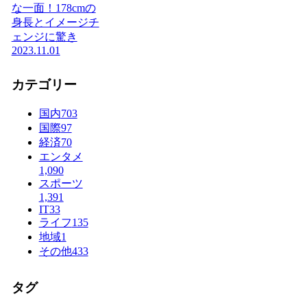
な一面！178cmの
身長とイメージチ
ェンジに驚き
2023.11.01
カテゴリー
国内
703
国際
97
経済
70
エンタメ
1,090
スポーツ
1,391
IT
33
ライフ
135
地域
1
その他
433
タグ