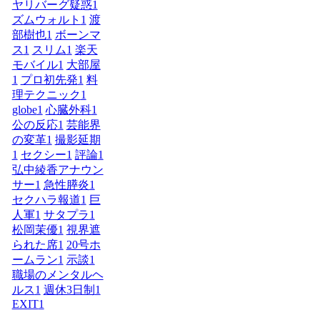
ヤリバーグ疑惑
1
ズムウォルト
1
渡
部樹也
1
ボーンマ
ス
1
スリム
1
楽天
モバイル
1
大部屋
1
プロ初先発
1
料
理テクニック
1
globe
1
心臓外科
1
公の反応
1
芸能界
の変革
1
撮影延期
1
セクシー
1
評論
1
弘中綾香アナウン
サー
1
急性膵炎
1
セクハラ報道
1
巨
人軍
1
サタプラ
1
松岡茉優
1
視界遮
られた席
1
20号ホ
ームラン
1
示談
1
職場のメンタルヘ
ルス
1
週休3日制
1
EXIT
1