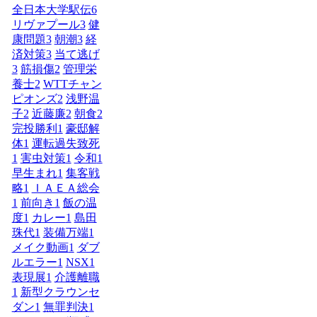
全日本大学駅伝
6
リヴァプール
3
健
康問題
3
朝潮
3
経
済対策
3
当て逃げ
3
筋損傷
2
管理栄
養士
2
WTTチャン
ピオンズ
2
浅野温
子
2
近藤廉
2
朝食
2
完投勝利
1
豪邸解
体
1
運転過失致死
1
害虫対策
1
令和
1
早生まれ
1
集客戦
略
1
ＩＡＥＡ総会
1
前向き
1
飯の温
度
1
カレー
1
島田
珠代
1
装備万端
1
メイク動画
1
ダブ
ルエラー
1
NSX
1
表現展
1
介護離職
1
新型クラウンセ
ダン
1
無罪判決
1