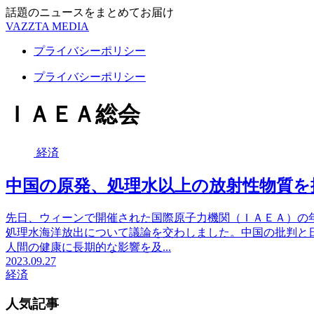
話題のニュースをまとめてお届け
VAZZTA MEDIA
プライバシーポリシー
プライバシーポリシー
ＩＡＥＡ総会
経済
中国の原発、処理水以上の放射性物質を
先日、ウィーンで開催された国際原子力機関（ＩＡＥＡ）の
処理水海洋放出について議論を交わしました。中国の批判と
人間の健康に長期的な影響を及...
2023.09.27
経済
人気記事