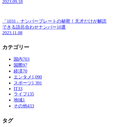
2023.09.18
「1031」ナンバープレートの秘密！天才だけが解読
できる語呂合わせナンバー10選
2023.11.08
カテゴリー
国内
703
国際
97
経済
70
エンタメ
1,090
スポーツ
1,391
IT
33
ライフ
135
地域
1
その他
433
タグ