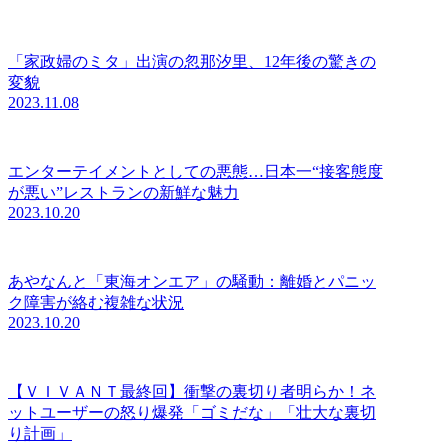
「家政婦のミタ」出演の忽那汐里、12年後の驚きの
変貌
2023.11.08
エンターテイメントとしての悪態…日本一“接客態度
が悪い”レストランの新鮮な魅力
2023.10.20
あやなんと「東海オンエア」の騒動：離婚とパニッ
ク障害が絡む複雑な状況
2023.10.20
【ＶＩＶＡＮＴ最終回】衝撃の裏切り者明らか！ネ
ットユーザーの怒り爆発「ゴミだな」「壮大な裏切
り計画」