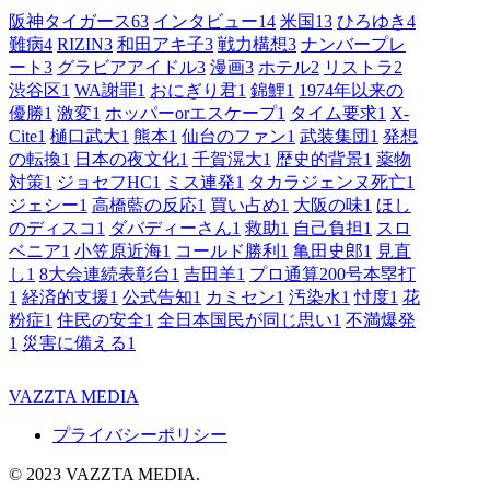
阪神タイガース
63
インタビュー
14
米国
13
ひろゆき
4
難病
4
RIZIN
3
和田アキ子
3
戦力構想
3
ナンバープレ
ート
3
グラビアアイドル
3
漫画
3
ホテル
2
リストラ
2
渋谷区
1
WA謝罪
1
おにぎり君
1
錦鯉
1
1974年以来の
優勝
1
激変
1
ホッパーorエスケープ
1
タイム要求
1
X-
Cite
1
樋口武大
1
熊本
1
仙台のファン
1
武装集団
1
発想
の転換
1
日本の夜文化
1
千賀滉大
1
歴史的背景
1
薬物
対策
1
ジョセフHC
1
ミス連発
1
タカラジェンヌ死亡
1
ジェシー
1
高橋藍の反応
1
買い占め
1
大阪の味
1
ほし
のディスコ
1
ダバディーさん
1
救助
1
自己負担
1
スロ
ベニア
1
小笠原近海
1
コールド勝利
1
亀田史郎
1
見直
し
1
8大会連続表彰台
1
吉田羊
1
プロ通算200号本塁打
1
経済的支援
1
公式告知
1
カミセン
1
汚染水
1
忖度
1
花
粉症
1
住民の安全
1
全日本国民が同じ思い
1
不満爆発
1
災害に備える
1
VAZZTA MEDIA
プライバシーポリシー
© 2023 VAZZTA MEDIA.