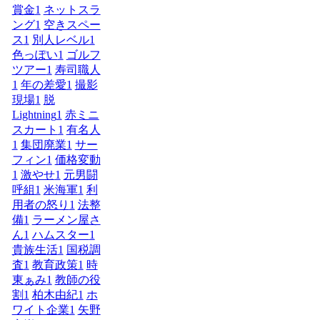
賞金
1
ネットスラ
ング
1
空きスペー
ス
1
別人レベル
1
色っぽい
1
ゴルフ
ツアー
1
寿司職人
1
年の差愛
1
撮影
現場
1
脱
Lightning
1
赤ミニ
スカート
1
有名人
1
集団廃業
1
サー
フィン
1
価格変動
1
激やせ
1
元男闘
呼組
1
米海軍
1
利
用者の怒り
1
法整
備
1
ラーメン屋さ
ん
1
ハムスター
1
貴族生活
1
国税調
査
1
教育政策
1
時
東ぁみ
1
教師の役
割
1
柏木由紀
1
ホ
ワイト企業
1
矢野