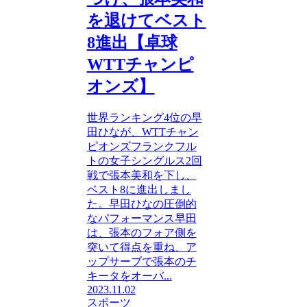
を退けてベスト
8進出【卓球
WTTチャンピ
オンズ】
世界ランキング4位の早
田ひなが、WTTチャン
ピオンズフランクフル
トの女子シングルス2回
戦で張本美和を下し、
ベスト8に進出しまし
た。早田ひなの圧倒的
なパフォーマンス早田
は、張本のフォア側を
突いて得点を重ね、ア
ップサーブで張本のチ
キータをオーバ...
2023.11.02
スポーツ