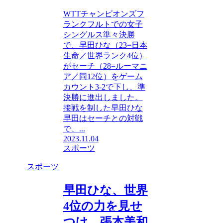
WTTチャンピオンズフ
ランクフルトでの女子
シングルス準々決勝
で、早田ひな（23=日本
生命／世界ランク4位）
がセーチ（28=ルーマニ
ア／同12位）をゲーム
カウント3-2で下し、準
決勝に進出しました。
接戦を制した早田ひな
早田はセーチとの対戦
で、...
2023.11.04
スポーツ
スポーツ
早田ひな、世界
4位の力を見せ
つけ、張本美和