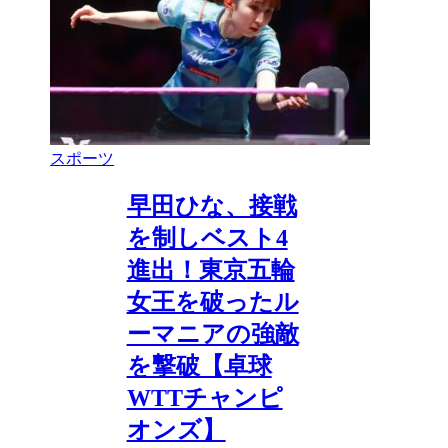
スポーツ
早田ひな、接戦
を制しベスト4
進出！東京五輪
女王を破ったル
ーマニアの強敵
を撃破【卓球
WTTチャンピ
オンズ】