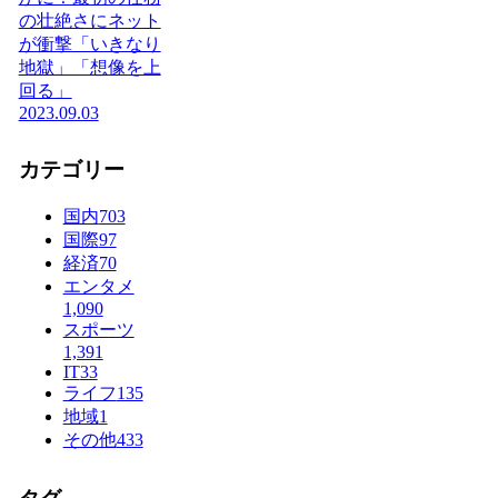
の壮絶さにネット
が衝撃「いきなり
地獄」「想像を上
回る」
2023.09.03
カテゴリー
国内
703
国際
97
経済
70
エンタメ
1,090
スポーツ
1,391
IT
33
ライフ
135
地域
1
その他
433