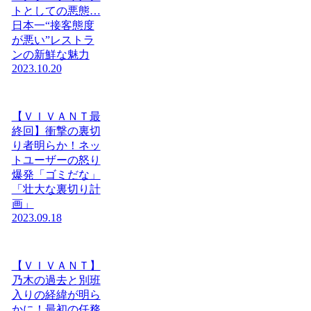
トとしての悪態…
日本一“接客態度
が悪い”レストラ
ンの新鮮な魅力
2023.10.20
【ＶＩＶＡＮＴ最
終回】衝撃の裏切
り者明らか！ネッ
トユーザーの怒り
爆発「ゴミだな」
「壮大な裏切り計
画」
2023.09.18
【ＶＩＶＡＮＴ】
乃木の過去と別班
入りの経緯が明ら
かに！最初の任務