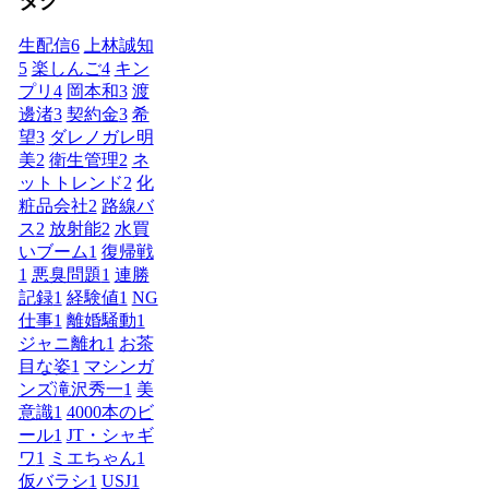
タグ
生配信
6
上林誠知
5
楽しんご
4
キン
プリ
4
岡本和
3
渡
邊渚
3
契約金
3
希
望
3
ダレノガレ明
美
2
衛生管理
2
ネ
ットトレンド
2
化
粧品会社
2
路線バ
ス
2
放射能
2
水買
いブーム
1
復帰戦
1
悪臭問題
1
連勝
記録
1
経験値
1
NG
仕事
1
離婚騒動
1
ジャニ離れ
1
お茶
目な姿
1
マシンガ
ンズ滝沢秀一
1
美
意識
1
4000本のビ
ール
1
JT・シャギ
ワ
1
ミエちゃん
1
仮バラシ
1
USJ
1