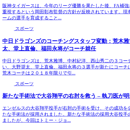
阪神タイガースは、今年のリーグ優勝を果たした後、FA補
重視するという岡田彰布監督の方針が反映されています。現
ームの選手を育成すること...
スポーツ
中日ドラゴンズのコーチングスタッフ変動：荒木雅
太、堂上直倫、福田永将がコーチ就任
中日ドラゴンズは、荒木雅博、中村紀洋、西山秀二の３コー
い、大野奨太、堂上直倫、福田永将の３選手が新たにコーチ
荒木コーチは２０１８年限りで引...
スポーツ
新たな手術法で大谷翔平の右肘を救う – 執刀医が
エンゼルスの大谷翔平投手が右肘の手術を受け、その成功を
たな手術法が採用されました。新たな手術法の採用大谷投手
ましたが、今回はトミー・ジョ...