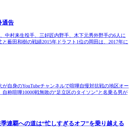
外通告
、中村来生投手、三好匠内野手、木下元秀外野手の6人に
薮田和樹の戦績2015年ドラフト1位の岡田は、2017年に
自身のYouTubeチャンネルで喧嘩自慢対抗戦の地区オー
称喧嘩10000戦無敗の“足立区のタイソン”と名乗る男が
季連覇への道は“忙しすぎるオフ”を乗り越える