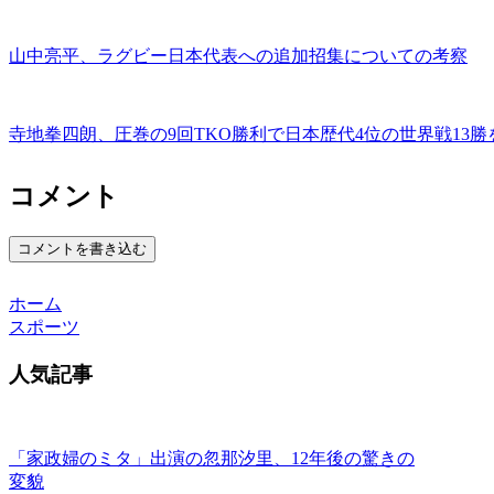
山中亮平、ラグビー日本代表への追加招集についての考察
寺地拳四朗、圧巻の9回TKO勝利で日本歴代4位の世界戦13勝
コメント
コメントを書き込む
ホーム
スポーツ
人気記事
「家政婦のミタ」出演の忽那汐里、12年後の驚きの
変貌