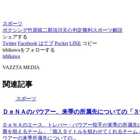
スポーツ
ボクシング
竹原慎二
那須川天心
判定勝利
スポーツ解説
シェアする
Twitter
Facebook
はてブ
Pocket
LINE
コピー
ishikawaをフォローする
ishikawa
VAZZTA MEDIA
関連記事
スポーツ
ＤｅＮＡのバウアー、来季の所属先についての「３
ＤｅＮＡのエース、トレバー・バウアー投手が来季の所属先
勝を狙えるチーム」「個人タイトルを狙わせてくれるチーム
ウアーの来季所属先についての...