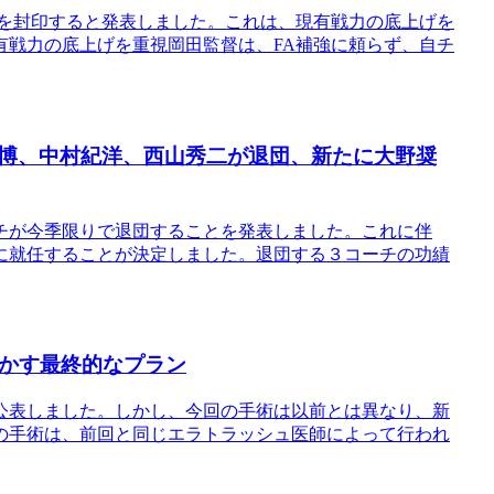
強を封印すると発表しました。これは、現有戦力の底上げを
有戦力の底上げを重視岡田監督は、FA補強に頼らず、自チ
博、中村紀洋、西山秀二が退団、新たに大野奨
チが今季限りで退団することを発表しました。これに伴
に就任することが決定しました。退団する３コーチの功績
明かす最終的なプラン
公表しました。しかし、今回の手術は以前とは異なり、新
の手術は、前回と同じエラトラッシュ医師によって行われ