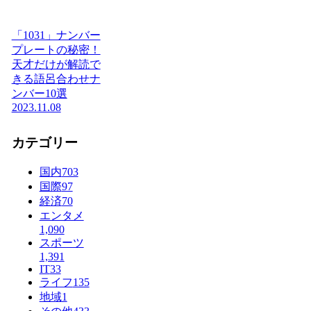
「1031」ナンバー
プレートの秘密！
天才だけが解読で
きる語呂合わせナ
ンバー10選
2023.11.08
カテゴリー
国内
703
国際
97
経済
70
エンタメ
1,090
スポーツ
1,391
IT
33
ライフ
135
地域
1