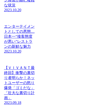
ク障害が絡む複雑
な状況
2023.10.20
エンターテイメン
トとしての悪態…
日本一“接客態度
が悪い”レストラ
ンの新鮮な魅力
2023.10.20
【ＶＩＶＡＮＴ最
終回】衝撃の裏切
り者明らか！ネッ
トユーザーの怒り
爆発「ゴミだな」
「壮大な裏切り計
画」
2023.09.18