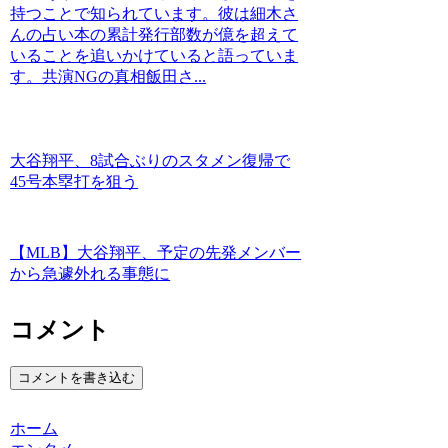
持つことで知られています。彼は細木さ
んの占い本の累計発行部数が億を超えて
いることを追いかけていると語っていま
す。共演NGの真相飯田さ...
大谷翔平、8試合ぶりのスタメン復帰で
45号本塁打を狙う
【MLB】大谷翔平、予定の先発メンバー
から急遽外れる事態に
コメント
コメントを書き込む
ホーム