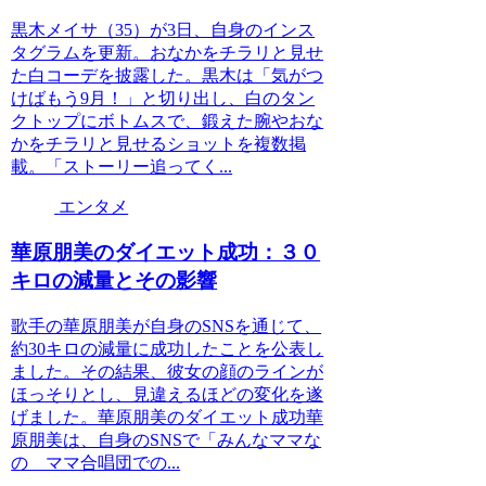
黒木メイサ（35）が3日、自身のインス
タグラムを更新。おなかをチラリと見せ
た白コーデを披露した。黒木は「気がつ
けばもう9月！」と切り出し、白のタン
クトップにボトムスで、鍛えた腕やおな
かをチラリと見せるショットを複数掲
載。「ストーリー追ってく...
エンタメ
華原朋美のダイエット成功：３０
キロの減量とその影響
歌手の華原朋美が自身のSNSを通じて、
約30キロの減量に成功したことを公表し
ました。その結果、彼女の顔のラインが
ほっそりとし、見違えるほどの変化を遂
げました。華原朋美のダイエット成功華
原朋美は、自身のSNSで「みんなママな
の ママ合唱団での...