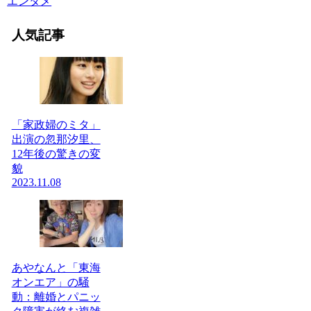
エンタメ
人気記事
「家政婦のミタ」
出演の忽那汐里、
12年後の驚きの変
貌
2023.11.08
あやなんと「東海
オンエア」の騒
動：離婚とパニッ