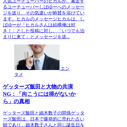
人気ユーチューバーのヒカルが、暴走す
るユーチューバーしばゆーへのメッセー
ジを送り、その気遣いが称賛を浴びてい
ます。ヒカルのメッセージヒカルは、し
ばゆーが「ヒカルさんは結構俺は好
き！」とした投稿に対し、「いつでも泊
まりに来て」とメッセージを送...
エン
タメ
ゲッターズ飯田と大物の共演
NG：「向こうには得がないか
ら」の真相
ゲッターズ飯田と細木数子の関係ゲッタ
ーズ飯田は、日本で爆発的に売れた占い
師であり、細木数子さんと同じ誕生日を