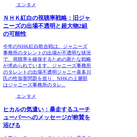
エンタメ
ＮＨＫ紅白の視聴率戦略：旧ジャ
ニーズの出場不透明と超大物2組
の可能性
今年のNHK紅白歌合戦は、ジャニーズ
事務所のタレントの出場が不透明な状況
で、視聴率を確保するための新たな戦略
が求められています。ジャニーズ事務所
のタレントの出場不透明ジャニー喜多川
氏の性加害問題を巡り、NHKの上層部
はジャニーズ事務所のタレ...
エンタメ
ヒカルの気遣い：暴走するユーチ
ューバーへのメッセージが称賛を
浴びる