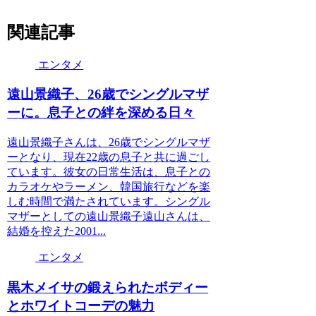
関連記事
エンタメ
遠山景織子、26歳でシングルマザ
ーに。息子との絆を深める日々
遠山景織子さんは、26歳でシングルマザ
ーとなり、現在22歳の息子と共に過ごし
ています。彼女の日常生活は、息子との
カラオケやラーメン、韓国旅行などを楽
しむ時間で満たされています。シングル
マザーとしての遠山景織子遠山さんは、
結婚を控えた2001...
エンタメ
黒木メイサの鍛えられたボディー
とホワイトコーデの魅力