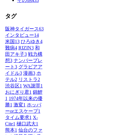
その他
433
タグ
阪神タイガース
63
インタビュー
14
米国
13
ひろゆき
4
難病
4
RIZIN
3
和
田アキ子
3
戦力構
想
3
ナンバープレ
ート
3
グラビアア
イドル
3
漫画
3
ホ
テル
2
リストラ
2
渋谷区
1
WA謝罪
1
おにぎり君
1
錦鯉
1
1974年以来の優
勝
1
激変
1
ホッパ
ーorエスケープ
1
タイム要求
1
X-
Cite
1
樋口武大
1
熊本
1
仙台のファ