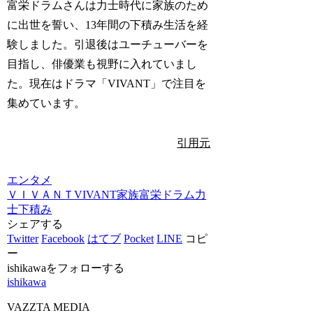
富栄ドラムさんは力士時代に家族のため
に出世を誓い、13年間の下積み生活を経
験しました。引退後はユーチューバーを
目指し、俳優業も視野に入れていまし
た。現在はドラマ「VIVANT」で注目を
集めています。
引用元
エンタメ
ＶＩＶＡＮＴ
VIVANT
家族
富栄ドラム
力
士
下積み
シェアする
Twitter
Facebook
はてブ
Pocket
LINE
コピ
ー
ishikawaをフォローする
ishikawa
VAZZTA MEDIA