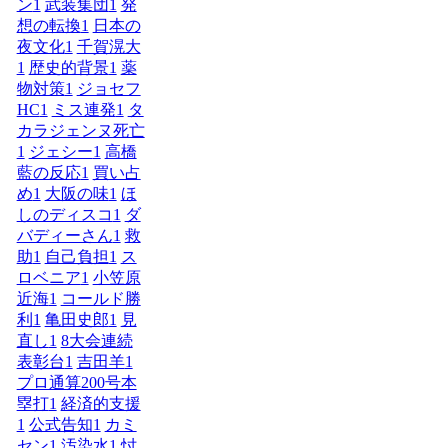
ン
1
武装集団
1
発
想の転換
1
日本の
夜文化
1
千賀滉大
1
歴史的背景
1
薬
物対策
1
ジョセフ
HC
1
ミス連発
1
タ
カラジェンヌ死亡
1
ジェシー
1
高橋
藍の反応
1
買い占
め
1
大阪の味
1
ほ
しのディスコ
1
ダ
バディーさん
1
救
助
1
自己負担
1
ス
ロベニア
1
小笠原
近海
1
コールド勝
利
1
亀田史郎
1
見
直し
1
8大会連続
表彰台
1
吉田羊
1
プロ通算200号本
塁打
1
経済的支援
1
公式告知
1
カミ
セン
1
汚染水
1
忖