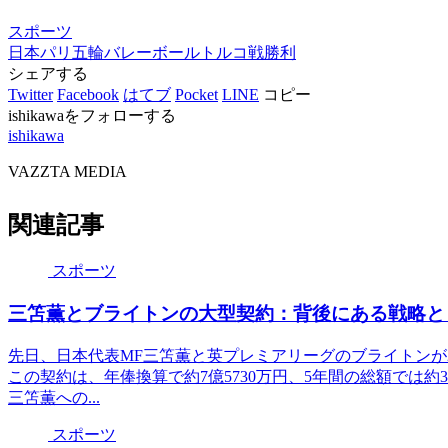
スポーツ
日本
パリ五輪
バレーボール
トルコ戦
勝利
シェアする
Twitter
Facebook
はてブ
Pocket
LINE
コピー
ishikawaをフォローする
ishikawa
VAZZTA MEDIA
関連記事
スポーツ
三笘薫とブライトンの大型契約：背後にある戦略と
先日、日本代表MF三笘薫と英プレミアリーグのブライトンが2
この契約は、年俸換算で約7億5730万円、5年間の総額では約
三笘薫への...
スポーツ