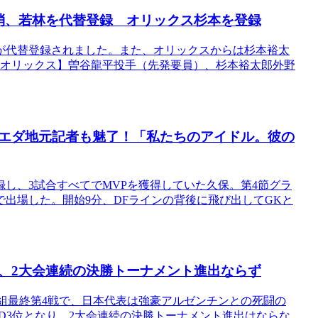
消、若林を代替登録 オリックス杉本を登録
が代替登録されました。また、オリックスからは杉本裕太
【オリックス】曽谷龍平投手（先発要員）、杉本裕太郎外野
エダ地元記者も魅了！「私たちのアイドル。彼の
録し、3試合すべてでMVPを獲得していた久保。第4節グラ
出場した。開始9分、DFラインの背後に飛び出してGKと
、2大会連続の決勝トーナメント進出ならず
組最終第4戦で、日本代表は強豪アルゼンチンとの死闘の
ルD3位となり、2大会連続の決勝トーナメント進出はならな