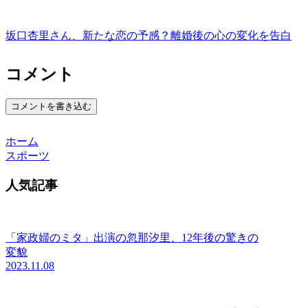
坂口杏里さん、新たな恋の予感？離婚後の心の変化を告白
コメント
コメントを書き込む
ホーム
スポーツ
人気記事
「家政婦のミタ」出演の忽那汐里、12年後の驚きの
変貌
2023.11.08