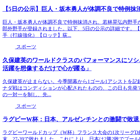
【5日の公示】巨人・坂本勇人が体調不良で特例抹
巨人・坂本勇人が体調不良で特例抹消され、若林晃弘内野手
郎外野手が登録されました。以下、5日の公示の詳細です。
手（打線強化）【ロッテ】荻...
スポーツ
久保建英のワールドクラスのパフォーマンスにソシ
活躍を想像するだけで心が躍る」
久保建英が止まらない。今季開幕から1ゴール1アシストを記
ナダ戦はコンディションが心配されたものの、この日も先発で
の一対一を制し、先...
スポーツ
ラグビーW杯：日本、アルゼンチンとの激闘で敗退
ラグビーワールドカップ（W杯）フランス大会の1次リーグD
末、27-39で敗れました。これにより、日本は2勝2敗でプー