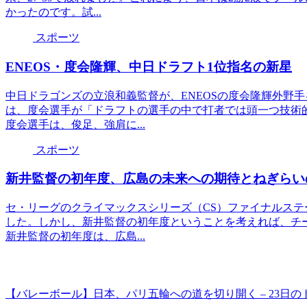
かったのです。試...
スポーツ
ENEOS・度会隆輝、中日ドラフト1位指名の新星
中日ドラゴンズの立浪和義監督が、ENEOSの度会隆輝外野
は、度会選手が「ドラフトの選手の中で打者では頭一つ技術
度会選手は、俊足、強肩に...
スポーツ
新井監督の初年度、広島の未来への期待とねぎらい
セ・リーグのクライマックスシリーズ（CS）ファイナルステ
した。しかし、新井監督の初年度ということを考えれば、チ
新井監督の初年度は、広島...
【バレーボール】日本、パリ五輪への道を切り開く – 23日