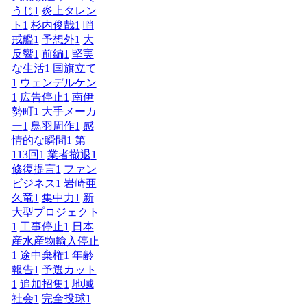
うじ
1
炎上タレン
ト
1
杉内俊哉
1
哨
戒艦
1
予想外
1
大
反響
1
前編
1
堅実
な生活
1
国旗立て
1
ウェンデルケン
1
広告停止
1
南伊
勢町
1
大手メーカ
ー
1
鳥羽周作
1
感
情的な瞬間
1
第
113回
1
業者撤退
1
修復提言
1
ファン
ビジネス
1
岩崎亜
久竜
1
集中力
1
新
大型プロジェクト
1
工事停止
1
日本
産水産物輸入停止
1
途中棄権
1
年齢
報告
1
予選カット
1
追加招集
1
地域
社会
1
完全投球
1