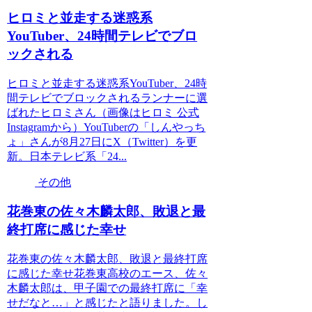
ヒロミと並走する迷惑系
YouTuber、24時間テレビでブロ
ックされる
ヒロミと並走する迷惑系YouTuber、24時
間テレビでブロックされるランナーに選
ばれたヒロミさん（画像はヒロミ 公式
Instagramから）YouTuberの「しんやっち
ょ」さんが8月27日にX（Twitter）を更
新。日本テレビ系「24...
その他
花巻東の佐々木麟太郎、敗退と最
終打席に感じた幸せ
花巻東の佐々木麟太郎、敗退と最終打席
に感じた幸せ花巻東高校のエース、佐々
木麟太郎は、甲子園での最終打席に「幸
せだなと…」と感じたと語りました。し