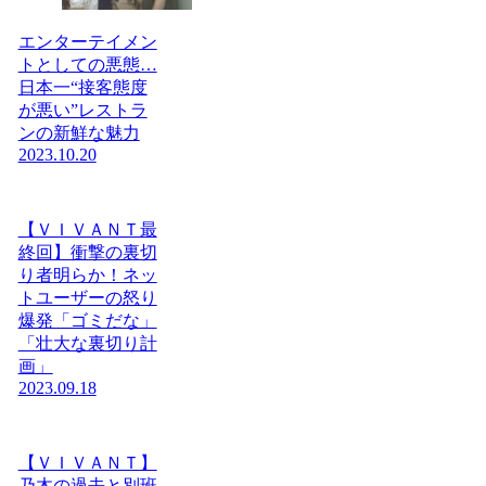
エンターテイメン
トとしての悪態…
日本一“接客態度
が悪い”レストラ
ンの新鮮な魅力
2023.10.20
【ＶＩＶＡＮＴ最
終回】衝撃の裏切
り者明らか！ネッ
トユーザーの怒り
爆発「ゴミだな」
「壮大な裏切り計
画」
2023.09.18
【ＶＩＶＡＮＴ】
乃木の過去と別班