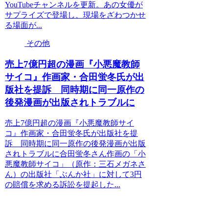
YouTubeチャンネルを更新。あの女優が
サプライズで登場し、現場をざわつかせ
る場面が...
その他
売上7億円超の漫画『小悪魔教師
サイコ』作画家・合田蛍冬氏が出
版社を提訴 同時期に同一原作の
後発漫画が出版されトラブルに
売上7億円超の漫画『小悪魔教師サイ
コ』作画家・合田蛍冬氏が出版社を提
訴 同時期に同一原作の後発漫画が出版
されトラブルに合田蛍冬さん作画の「小
悪魔教師サイコ」（原作：三石メガネさ
ん）の出版社「ぶんか社」に対して3円
の賠償を求める訴訟を提起した...