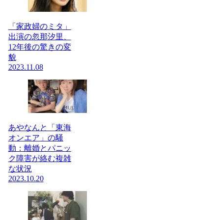
「家政婦のミタ」
出演の忽那汐里、
12年後の驚きの変
貌
2023.11.08
あやなんと「東海
オンエア」の騒
動：離婚とパニッ
ク障害が絡む複雑
な状況
2023.10.20