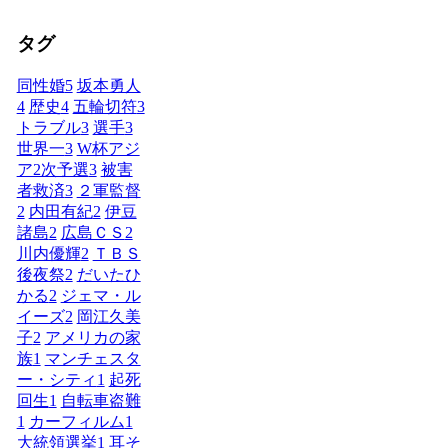
タグ
同性婚
5
坂本勇人
4
歴史
4
五輪切符
3
トラブル
3
選手
3
世界一
3
W杯アジ
ア2次予選
3
被害
者救済
3
２軍監督
2
内田有紀
2
伊豆
諸島
2
広島ＣＳ
2
川内優輝
2
ＴＢＳ
後夜祭
2
だいたひ
かる
2
ジェマ・ル
イーズ
2
岡江久美
子
2
アメリカの家
族
1
マンチェスタ
ー・シティ
1
起死
回生
1
自転車盗難
1
カーフィルム
1
大統領選挙
1
耳そ