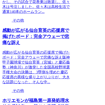
かし、その試合で花巻東は敗退し、佐々
木は号泣しました。佐々木は高校生活で
通算140本のホームラン...
その他
感動が広がる仙台育英の応援席で
掲げたボード：完全アウェーで悲
痛な訴え
感動が広がる仙台育英の応援席で掲げた
ボード：完全アウェーで悲痛な訴え阪神
甲子園球場で仙台育英（宮城）と慶応義
塾（神奈川）が激突した全国高校野球選
手権大会の決勝は、3塁側を埋めた慶応
応援席の異様な盛り上がりぶりが、大き
な話題になった。そんな中...
その他
ホリエモンが福島第一原発処理水