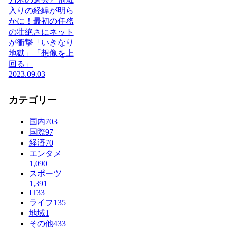
入りの経緯が明ら
かに！最初の任務
の壮絶さにネット
が衝撃「いきなり
地獄」「想像を上
回る」
2023.09.03
カテゴリー
国内
703
国際
97
経済
70
エンタメ
1,090
スポーツ
1,391
IT
33
ライフ
135
地域
1
その他
433