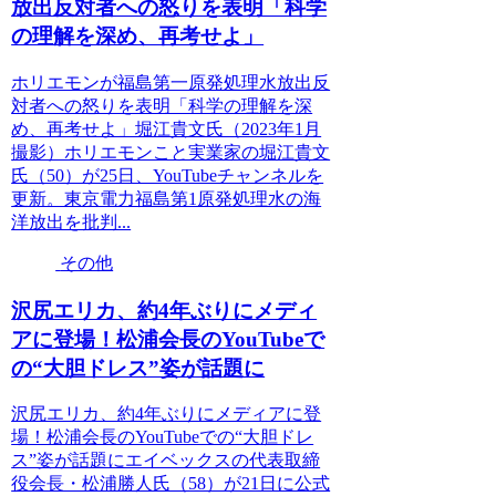
放出反対者への怒りを表明「科学
の理解を深め、再考せよ」
ホリエモンが福島第一原発処理水放出反
対者への怒りを表明「科学の理解を深
め、再考せよ」堀江貴文氏（2023年1月
撮影）ホリエモンこと実業家の堀江貴文
氏（50）が25日、YouTubeチャンネルを
更新。東京電力福島第1原発処理水の海
洋放出を批判...
その他
沢尻エリカ、約4年ぶりにメディ
アに登場！松浦会長のYouTubeで
の“大胆ドレス”姿が話題に
沢尻エリカ、約4年ぶりにメディアに登
場！松浦会長のYouTubeでの“大胆ドレ
ス”姿が話題にエイベックスの代表取締
役会長・松浦勝人氏（58）が21日に公式