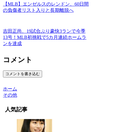
【MLB】エンゼルスのレンドン、60日間
の負傷者リスト入りと長期離脱へ
吉田正尚、19試合ぶり豪快3ランで今季
13号！MLB初挑戦で5カ月連続ホームラ
ンを達成
コメント
コメントを書き込む
ホーム
その他
人気記事