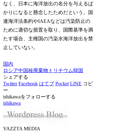
なく、日本に海洋放出の名分を与えるば
かりになると懸念したためだという。国
連海洋法条約やIAEAなどは汚染防止の
ために適切な措置を取り、国際基準を満
たす場合、主権国の汚染水海洋放出を禁
止していない。
国内
ロシア
中国
核廃棄物
トリチウム
韓国
シェアする
Twitter
Facebook
はてブ
Pocket
LINE
コピ
ー
ishikawaをフォローする
ishikawa
VAZZTA MEDIA