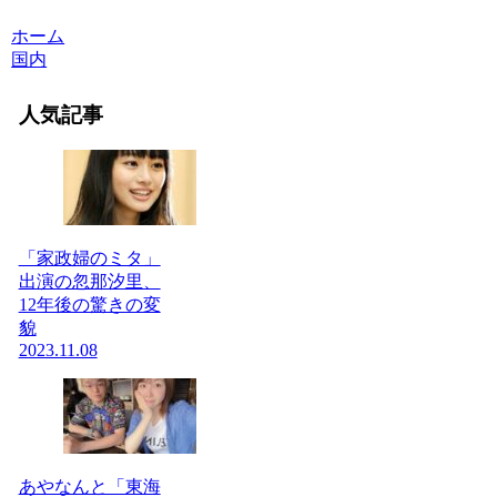
ホーム
国内
人気記事
「家政婦のミタ」
出演の忽那汐里、
12年後の驚きの変
貌
2023.11.08
あやなんと「東海