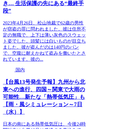
き… 生活保護の先にある“最終手
段”
2023年4月26日、松山地裁で62歳の男性
が窃盗の罪に問われました。彼は住所不
定の無職で、上下は薄い灰色のスウェッ
ト姿でした。頭髪には白いものが目立ち
ました。彼が盗んだのは140円のパン
で、空腹に耐えかねて盗みを働いたとさ
れています。彼の...
国内
【台風13号発生予報】九州から北
東への進行、四国～関東で大雨の
可能性…新たな「熱帯低気圧」も
【雨・風シミュレーション～7日
（水）】
日本の南にある熱帯低気圧は、今後24時