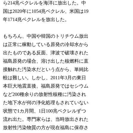
ら214兆ベクレルを海洋に放出した。中
国は2020年に1054兆ベクレル、米国は19
年1714兆ベクレルを放出した。
もちろん、中国や韓国のトリチウム放出
は正常に稼動している原発の冷却水から
出たものである反面、津波で破壊された
福島原発の場合、溶け出した核燃料に直
接触れた汚染水だという点から、単純比
較は難しい。しかし、2011年3月の東日
本巨大地震直後、福島原発ではセシウム
など200種余りの放射性核種に汚染され
た地下水が何の浄化処理もされていない
状態で1カ月間、1日100兆ベクレルずつ
流れ出た。専門家らは、当時放出された
放射性汚染物質の方が現在福島に保存さ