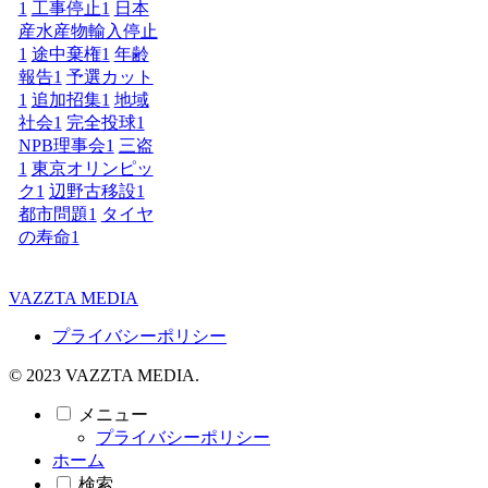
1
工事停止
1
日本
産水産物輸入停止
1
途中棄権
1
年齢
報告
1
予選カット
1
追加招集
1
地域
社会
1
完全投球
1
NPB理事会
1
三盗
1
東京オリンピッ
ク
1
辺野古移設
1
都市問題
1
タイヤ
の寿命
1
VAZZTA MEDIA
プライバシーポリシー
© 2023 VAZZTA MEDIA.
メニュー
プライバシーポリシー
ホーム
検索