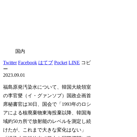
国内
Twitter
Facebook
はてブ
Pocket
LINE
コピ
ー
2023.09.01
福島原発汚染水について、韓国大統領室
の李官燮（イ・グァンソプ）国政企画首
席秘書官は30日、国会で「1993年のロシ
アによる核廃棄物東海投棄以降、韓国海
域約50カ所で放射能のレベルを測定し続
けたが、これまで大きな変化はない」