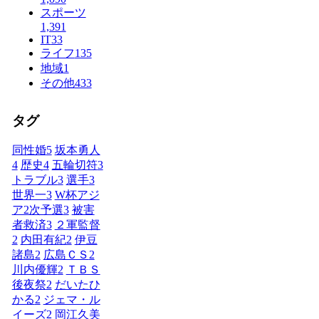
スポーツ
1,391
IT
33
ライフ
135
地域
1
その他
433
タグ
同性婚
5
坂本勇人
4
歴史
4
五輪切符
3
トラブル
3
選手
3
世界一
3
W杯アジ
ア2次予選
3
被害
者救済
3
２軍監督
2
内田有紀
2
伊豆
諸島
2
広島ＣＳ
2
川内優輝
2
ＴＢＳ
後夜祭
2
だいたひ
かる
2
ジェマ・ル
イーズ
2
岡江久美