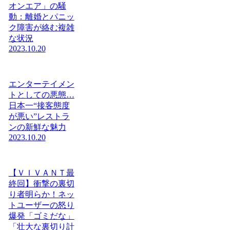
オンエア」の騒
動：離婚とパニッ
ク障害が絡む複雑
な状況
2023.10.20
エンターテイメン
トとしての悪態…
日本一“接客態度
が悪い”レストラ
ンの新鮮な魅力
2023.10.20
【ＶＩＶＡＮＴ最
終回】衝撃の裏切
り者明らか！ネッ
トユーザーの怒り
爆発「ゴミだな」
「壮大な裏切り計