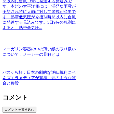
間以内に台風13号に発達する見込みで
す。本州の太平洋側には、活発な雨雲が
予想され特に大雨に対して警戒が必要で
す。熱帯低気圧が今後24時間以内に台風
に発達する見込みです。5日9時の観測に
よると、熱帯低気圧...
マーガリン容器の中の薄い紙の取り扱い
について：メーカーの見解とは
バスケW杯：日本の劇的な逆転勝利にベ
ネズエラメディアが賛辞、夢のような試
合と称賛
コメント
コメントを書き込む