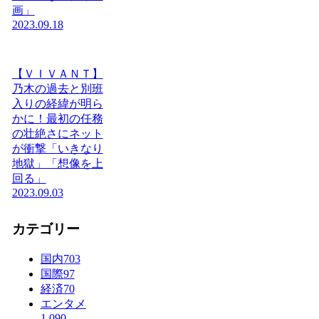
画」
2023.09.18
【ＶＩＶＡＮＴ】
乃木の過去と別班
入りの経緯が明ら
かに！最初の任務
の壮絶さにネット
が衝撃「いきなり
地獄」「想像を上
回る」
2023.09.03
カテゴリー
国内
703
国際
97
経済
70
エンタメ
1,090