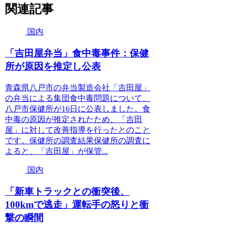
関連記事
国内
「吉田屋弁当」食中毒事件：保健
所が原因を推定し公表
青森県八戸市の弁当製造会社「吉田屋」
の弁当による集団食中毒問題について、
八戸市保健所が16日に公表しました。食
中毒の原因が推定されたため、「吉田
屋」に対して改善指導を行ったとのこと
です。保健所の調査結果保健所の調査に
よると、「吉田屋」が保管...
国内
「新車トラックとの衝突後、
100kmで逃走」運転手の怒りと衝
撃の瞬間