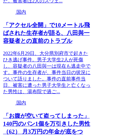
た。被害者は2人のスウェ...
国内
「アクセル全開」で10メートル飛
ばされた生存者が語る、八田與一
容疑者との直前のトラブル
2022年6月29日、大分県別府市で起きた
ひき逃げ事件。男子大学生2人が死傷
し、容疑者の八田與一は現在も逃走中で
す。事件の生存者が、事件当日の状況に
ついて語りました。事件の直前事件当
日、被害に遭った男子大学生と亡くなっ
た男性は、湯布院で過ご...
国内
「お腹が空いて盗ってしまった」
140円のパン1個を万引きした男性
（62） 月3万円の年金が底をつ