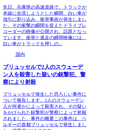
先日、兵庫県の高速道路で、トラックが
本線に合流しようとした瞬間、白い車が
強引に割り込み、衝突事故が発生しまし
た。その衝撃の瞬間を捉えたドライブレ
コーダーの映像が公開され、話題となっ
ています。衝突と逃走の瞬間映像には、
白い車がトラックを押しの...
国内
ブリュッセルで2人のスウェーデ
ン人を殺害した疑いの銃撃犯、警
察により射殺
ブリュッセルで発生した恐ろしい事件に
ついて報告します。2人のスウェーデン
人が何者かによって殺害され、その疑い
をかけられた銃撃犯が警察によって射殺
されました。事件の概要この事件は、ベ
ルギーの首都ブリュッセルで発生しまし