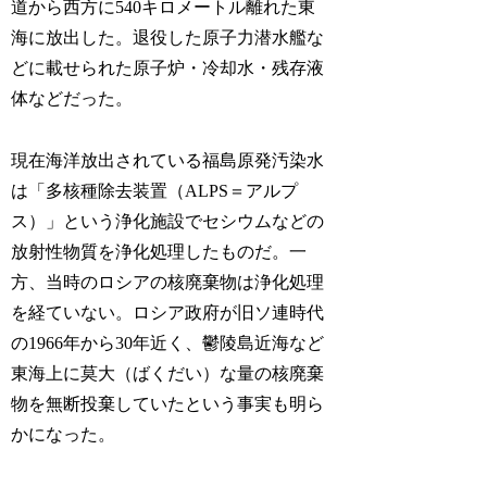
道から西方に540キロメートル離れた東
海に放出した。退役した原子力潜水艦な
どに載せられた原子炉・冷却水・残存液
体などだった。
現在海洋放出されている福島原発汚染水
は「多核種除去装置（ALPS＝アルプ
ス）」という浄化施設でセシウムなどの
放射性物質を浄化処理したものだ。一
方、当時のロシアの核廃棄物は浄化処理
を経ていない。ロシア政府が旧ソ連時代
の1966年から30年近く、鬱陵島近海など
東海上に莫大（ばくだい）な量の核廃棄
物を無断投棄していたという事実も明ら
かになった。