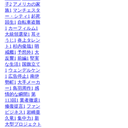
子
2
アメリカの家
族
1
マンチェスタ
ー・シティ
1
起死
回生
1
自転車盗難
1
カーフィルム
1
大統領選挙
1
耳そ
うじ
1
炎上タレン
ト
1
杉内俊哉
1
哨
戒艦
1
予想外
1
大
反響
1
前編
1
堅実
な生活
1
国旗立て
1
ウェンデルケン
1
広告停止
1
南伊
勢町
1
大手メーカ
ー
1
鳥羽周作
1
感
情的な瞬間
1
第
113回
1
業者撤退
1
修復提言
1
ファン
ビジネス
1
岩崎亜
久竜
1
集中力
1
新
大型プロジェクト