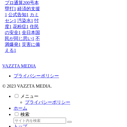
プロ通算200号本
塁打
1
経済的支援
1
公式告知
1
カミ
セン
1
汚染水
1
忖
度
1
花粉症
1
住民
の安全
1
全日本国
民が同じ思い
1
不
満爆発
1
災害に備
える
1
VAZZTA MEDIA
プライバシーポリシー
© 2023 VAZZTA MEDIA.
メニュー
プライバシーポリシー
ホーム
検索
トップ