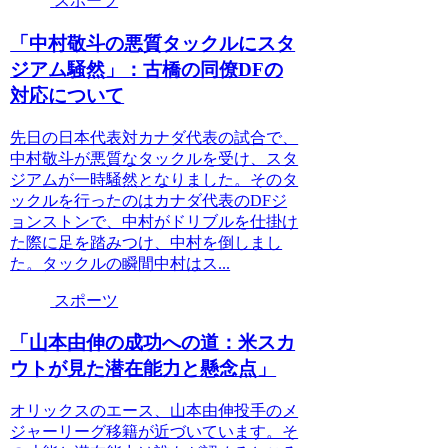
スポーツ
「中村敬斗の悪質タックルにスタ
ジアム騒然」：古橋の同僚DFの
対応について
先日の日本代表対カナダ代表の試合で、
中村敬斗が悪質なタックルを受け、スタ
ジアムが一時騒然となりました。そのタ
ックルを行ったのはカナダ代表のDFジ
ョンストンで、中村がドリブルを仕掛け
た際に足を踏みつけ、中村を倒しまし
た。タックルの瞬間中村はス...
スポーツ
「山本由伸の成功への道：米スカ
ウトが見た潜在能力と懸念点」
オリックスのエース、山本由伸投手のメ
ジャーリーグ移籍が近づいています。そ