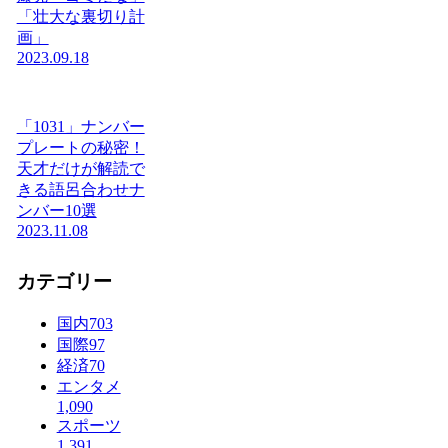
「壮大な裏切り計
画」
2023.09.18
「1031」ナンバー
プレートの秘密！
天才だけが解読で
きる語呂合わせナ
ンバー10選
2023.11.08
カテゴリー
国内
703
国際
97
経済
70
エンタメ
1,090
スポーツ
1,391