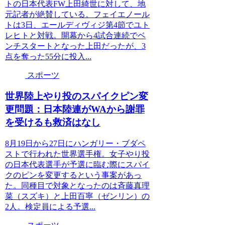
トの日本代表FW上田綺世に対して、地
元記者が絶賛している。フェイエノール
トは3日、エールディヴィジ第4節でユト
レヒトと対戦。開幕から4試合連続でベ
ンチスタートとなった上田だったが、3
点を奪った55分に投入...
スポーツ
世界陸上やり投のスパイクピン変
更問題：日本陸連がWAから謝罪
を受けるも救済はなし
8月19日から27日にハンガリー・ブダペ
ストで行われた世界選手権。女子やり投
の日本代表選手が予選に臨む際にスパイ
クのピンを変更するという事案があっ
た。同種目で対象となったのは斉藤真理
菜（スズキ）と上田百寧（ゼンリン）の
2人。検定員による予選...