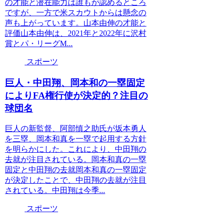
の才能と潜在能力は誰もが認めるところ
ですが、一方で米スカウトからは懸念の
声も上がっています。山本由伸の才能と
評価山本由伸は、2021年と2022年に沢村
賞とパ・リーグM...
スポーツ
巨人・中田翔、岡本和の一塁固定
によりFA権行使が決定的？注目の
球団名
巨人の新監督、阿部慎之助氏が坂本勇人
を三塁、岡本和真を一塁で起用する方針
を明らかにした。これにより、中田翔の
去就が注目されている。岡本和真の一塁
固定と中田翔の去就岡本和真の一塁固定
が決定したことで、中田翔の去就が注目
されている。中田翔は今季...
スポーツ