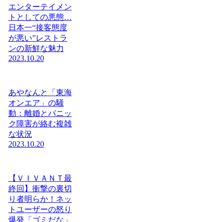
エンターテイメン
トとしての悪態…
日本一“接客態度
が悪い”レストラ
ンの新鮮な魅力
2023.10.20
あやなんと「東海
オンエア」の騒
動：離婚とパニッ
ク障害が絡む複雑
な状況
2023.10.20
【ＶＩＶＡＮＴ最
終回】衝撃の裏切
り者明らか！ネッ
トユーザーの怒り
爆発「ゴミだな」