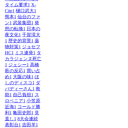
タイム要求
1
X-
Cite
1
樋口武大
1
熊本
1
仙台のファ
ン
1
武装集団
1
発
想の転換
1
日本の
夜文化
1
千賀滉大
1
歴史的背景
1
薬
物対策
1
ジョセフ
HC
1
ミス連発
1
タ
カラジェンヌ死亡
1
ジェシー
1
高橋
藍の反応
1
買い占
め
1
大阪の味
1
ほ
しのディスコ
1
ダ
バディーさん
1
救
助
1
自己負担
1
ス
ロベニア
1
小笠原
近海
1
コールド勝
利
1
亀田史郎
1
見
直し
1
8大会連続
表彰台
1
吉田羊
1