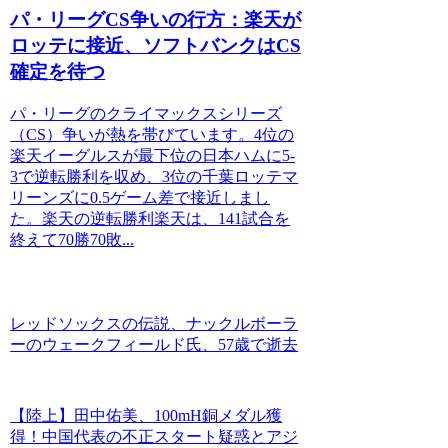
パ・リーグCS争いの行方：楽天が
ロッテに接近、ソフトバンクはCS
確定を待つ
パ・リーグのクライマックスシリーズ
（CS）争いが熱を帯びています。4位の
楽天イーグルスが最下位の日本ハムに5-
3で逆転勝利を収め、3位の千葉ロッテマ
リーンズに0.5ゲーム差で接近しまし
た。楽天の逆転勝利楽天は、141試合を
終えて70勝70敗...
レッドソックスの伝説、ナックルボーラ
ーのウェークフィールド氏、57歳で逝去
【陸上】田中佑美、100mH銅メダル獲
得！中国代表の不正スタート疑惑とアジ