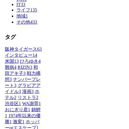
IT
33
ライフ
135
地域
1
その他
433
タグ
阪神タイガース
63
インタビュー
14
米国
13
ひろゆき
4
難病
4
RIZIN
3
和
田アキ子
3
戦力構
想
3
ナンバープレ
ート
3
グラビアア
イドル
3
漫画
3
ホ
テル
2
リストラ
2
渋谷区
1
WA謝罪
1
おにぎり君
1
錦鯉
1
1974年以来の優
勝
1
激変
1
ホッパ
ーorエスケープ
1