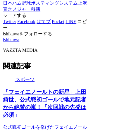
日本ハム
野球
ポスティングシステム
上沢
直之
メジャー移籍
シェアする
Twitter
Facebook
はてブ
Pocket
LINE
コピ
ー
ishikawaをフォローする
ishikawa
VAZZTA MEDIA
関連記事
スポーツ
「フェイエノールトの新星」上田
綺世、公式戦初ゴールで地元記者
から絶賛の嵐！「次回戦の先発は
必須」
公式戦初ゴールを挙げたフェイエノール