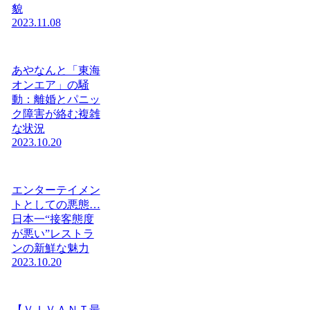
貌
2023.11.08
あやなんと「東海
オンエア」の騒
動：離婚とパニッ
ク障害が絡む複雑
な状況
2023.10.20
エンターテイメン
トとしての悪態…
日本一“接客態度
が悪い”レストラ
ンの新鮮な魅力
2023.10.20
【ＶＩＶＡＮＴ最