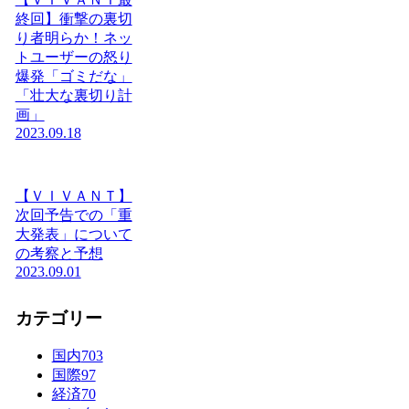
終回】衝撃の裏切
り者明らか！ネッ
トユーザーの怒り
爆発「ゴミだな」
「壮大な裏切り計
画」
2023.09.18
【ＶＩＶＡＮＴ】
次回予告での「重
大発表」について
の考察と予想
2023.09.01
カテゴリー
国内
703
国際
97
経済
70