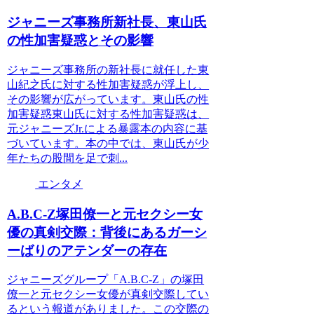
ジャニーズ事務所新社長、東山氏
の性加害疑惑とその影響
ジャニーズ事務所の新社長に就任した東
山紀之氏に対する性加害疑惑が浮上し、
その影響が広がっています。東山氏の性
加害疑惑東山氏に対する性加害疑惑は、
元ジャニーズJr.による暴露本の内容に基
づいています。本の中では、東山氏が少
年たちの股間を足で刺...
エンタメ
A.B.C-Z塚田僚一と元セクシー女
優の真剣交際：背後にあるガーシ
ーばりのアテンダーの存在
ジャニーズグループ「A.B.C-Z」の塚田
僚一と元セクシー女優が真剣交際してい
るという報道がありました。この交際の