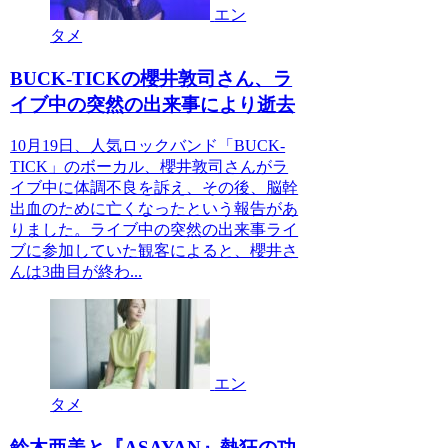
エン
タメ
BUCK-TICKの櫻井敦司さん、ラ
イブ中の突然の出来事により逝去
10月19日、人気ロックバンド「BUCK-
TICK」のボーカル、櫻井敦司さんがラ
イブ中に体調不良を訴え、その後、脳幹
出血のために亡くなったという報告があ
りました。ライブ中の突然の出来事ライ
ブに参加していた観客によると、櫻井さ
んは3曲目が終わ...
エン
タメ
鈴木亜美と『ASAYAN』熱狂の功