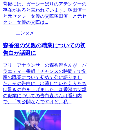
背後には、ガーシーばりのアテンダーの
存在があると言われています。塚田僚一
と元セクシー女優の交際塚田僚一と元セ
クシー女優の交際は...
エンタメ
森香澄の父親の職業についての初
告白が話題に
フリーアナウンサーの森香澄さんが、バ
ラエティー番組「チャンスの時間」で父
親の職業について初めて公に語りまし
た。その告白に、出演していた芸人たち
は驚きの声を上げました。森香澄の父親
の職業についての告白森さんは番組内
で、「初公開なんですけど、私...