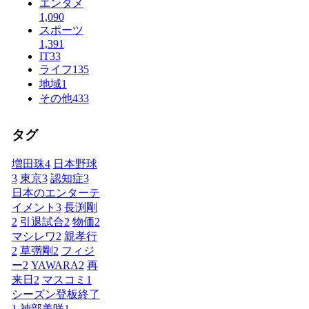
エンタメ
1,090
スポーツ
1,391
IT
33
ライフ
135
地域
1
その他
433
タグ
増田珠
4
日本野球
3
東京
3
認知症
3
日本のエンターテ
イメント
3
長渕剛
2
引退試合
2
物価
2
マシレワ
2
親孝行
2
草彅剛
2
フィジ
ー
2
YAWARA
2
再
来日
2
マスコミ
1
シーズン登板終了
1
神部美咲
1