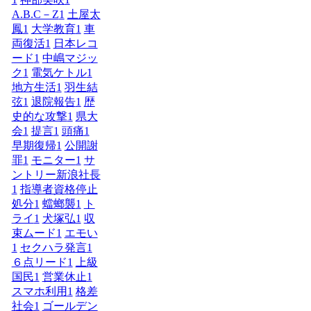
A.B.C－Z
1
土屋太
鳳
1
大学教育
1
車
両復活
1
日本レコ
ード
1
中嶋マジッ
ク
1
電気ケトル
1
地方生活
1
羽生結
弦
1
退院報告
1
歴
史的な攻撃
1
県大
会
1
提言
1
頭痛
1
早期復帰
1
公開謝
罪
1
モニター
1
サ
ントリー新浪社長
1
指導者資格停止
処分
1
蟷螂襲
1
ト
ライ
1
犬塚弘
1
収
束ムード
1
エモい
1
セクハラ発言
1
６点リード
1
上級
国民
1
営業休止
1
スマホ利用
1
格差
社会
1
ゴールデン