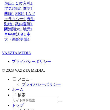
進出
1
１位入札
1
浮気現場
1
進学
1
悲嘆
1
相棒
1
LAギ
ャラクシー
1
野生
動物
1
武内夏暉
1
間瀬翔太
1
地元
1
車中生活者
1
中
大・西舘勇陽
1
VAZZTA MEDIA
プライバシーポリシー
© 2023 VAZZTA MEDIA.
メニュー
プライバシーポリシー
ホーム
検索
トップ