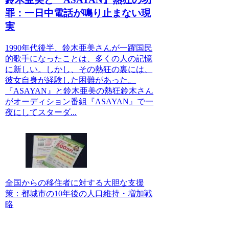
罪：一日中電話が鳴り止まない現
実
1990年代後半、鈴木亜美さんが一躍国民
的歌手になったことは、多くの人の記憶
に新しい。しかし、その熱狂の裏には、
彼女自身が経験した困難があった。
『ASAYAN』と鈴木亜美の熱狂鈴木さん
がオーディション番組『ASAYAN』で一
夜にしてスターダ...
全国からの移住者に対する大胆な支援
策：都城市の10年後の人口維持・増加戦
略