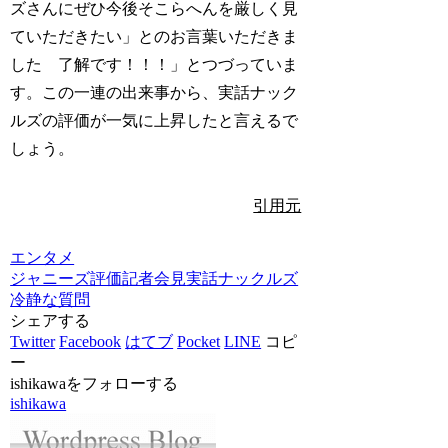
ズさんにぜひ今後そこらへんを厳しく見
ていただきたい」とのお言葉いただきま
した 了解です！！！」とつづっていま
す。この一連の出来事から、実話ナック
ルズの評価が一気に上昇したと言えるで
しょう。
引用元
エンタメ
ジャニーズ
評価
記者会見
実話ナックルズ
冷静な質問
シェアする
Twitter
Facebook
はてブ
Pocket
LINE
コピ
ー
ishikawaをフォローする
ishikawa