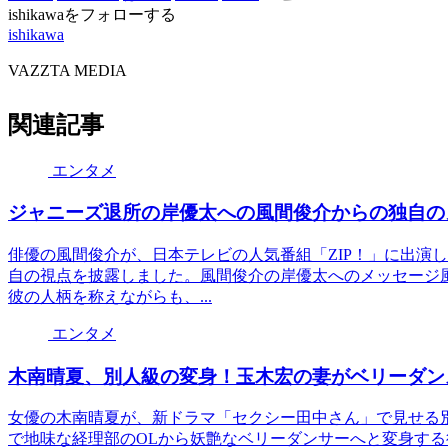
ishikawaをフォローする
ishikawa
VAZZTA MEDIA
関連記事
エンタメ
ジャニーズ退所の岸優太への風間俊介からの独自の
俳優の風間俊介が、日本テレビの人気番組「ZIP！」に出演
自の視点を披露しました。風間俊介の岸優太へのメッセージ
彼の人柄を称えながらも、...
エンタメ
木南晴夏、別人級の変身！玉木宏の妻がベリーダン
女優の木南晴夏が、新ドラマ「セクシー田中さん」で見せる
で地味な経理部のOLから妖艶なベリーダンサーへと変身す