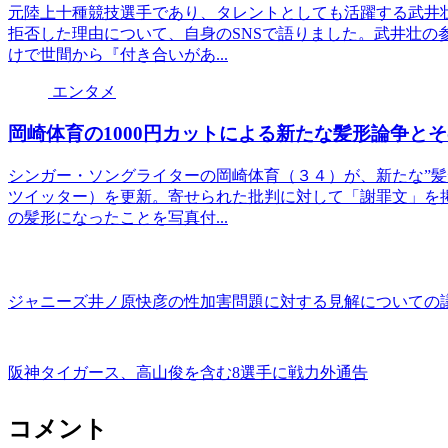
元陸上十種競技選手であり、タレントとしても活躍する武井
拒否した理由について、自身のSNSで語りました。武井壮の
けで世間から『付き合いがあ...
エンタメ
岡崎体育の1000円カットによる新たな髪形論争と
シンガー・ソングライターの岡崎体育（３４）が、新たな”髪
ツイッター）を更新。寄せられた批判に対して「謝罪文」を
の髪形になったことを写真付...
ジャニーズ井ノ原快彦の性加害問題に対する見解についての
阪神タイガース、高山俊を含む8選手に戦力外通告
コメント