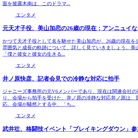
面を披露木南は、このドラマ...
エンタメ
元天才子役、美山加恋の26歳の現在：アンニュイ
かつて天才子役として名を馳せた美山加恋が、26歳の現在を
雰囲気と成長の軌跡について、詳しく見ていきましょう。美
「僕と彼女と彼女の生きる...
エンタメ
井ノ原快彦、記者会見での冷静な対応に拍手
ジャニーズ事務所の元V6メンバーであり、現在は関連会社
り、会場から拍手を受けた。井ノ原の冷静な対応井ノ原は、
応。会場が騒然とする中、「ち...
エンタメ
武井壮、格闘技イベント「ブレイキングダウン」参