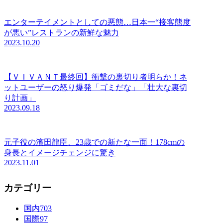
エンターテイメントとしての悪態…日本一“接客態度
が悪い”レストランの新鮮な魅力
2023.10.20
【ＶＩＶＡＮＴ最終回】衝撃の裏切り者明らか！ネ
ットユーザーの怒り爆発「ゴミだな」「壮大な裏切
り計画」
2023.09.18
元子役の濱田龍臣、23歳での新たな一面！178cmの
身長とイメージチェンジに驚き
2023.11.01
カテゴリー
国内
703
国際
97