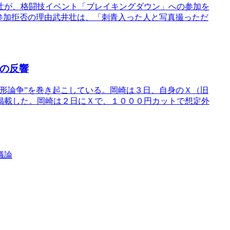
壮が、格闘技イベント「ブレイキングダウン」への参加を
参加拒否の理由武井壮は、「刺青入った人と写真撮っただ
その反響
形論争”を巻き起こしている。岡崎は３日、自身のＸ（旧
掲載した。岡崎は２日にＸで、１０００円カットで想定外
議論