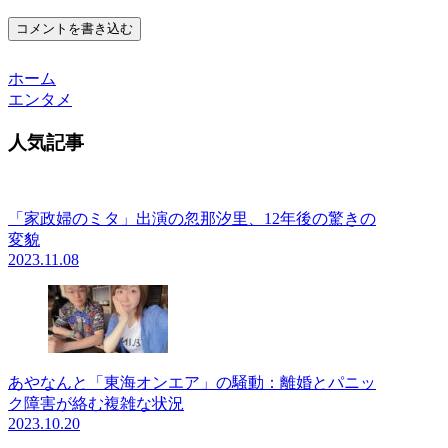
コメントを書き込む
ホーム
エンタメ
人気記事
「家政婦のミタ」出演の忽那汐里、12年後の驚きの
変貌
2023.11.08
あやなんと「東海オンエア」の騒動：離婚とパニッ
ク障害が絡む複雑な状況
2023.10.20