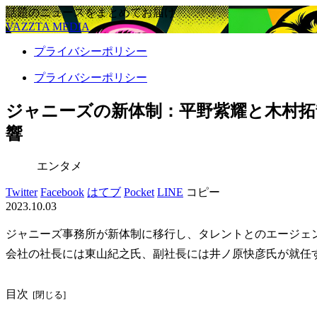
話題のニュースをまとめてお届け
VAZZTA MEDIA
プライバシーポリシー
プライバシーポリシー
ジャニーズの新体制：平野紫耀と木村
響
エンタメ
Twitter
Facebook
はてブ
Pocket
LINE
コピー
2023.10.03
ジャニーズ事務所が新体制に移行し、タレントとのエージェ
会社の社長には東山紀之氏、副社長には井ノ原快彦氏が就任
目次