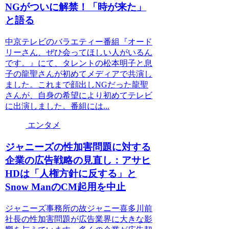
NGがついに解禁！「時が来た」
と語る
中京テレビのバラエティー番組『オード
リーさん、ぜひ会ってほしい人がいるん
です。』にて、タレントの松本明子と息
子の龍聖さんが初めてメディアで共演し
ました。これまで顔出しNGだった龍聖
さんが、自身の希望により初めてテレビ
に出演しました。番組には...
エンタメ
ジャニーズの性加害問題に対する
企業の広告戦略の見直し：アサヒ
HDは「人権方針に反する」と
Snow ManのCM起用を中止
ジャニーズ事務所の故ジャニー喜多川前
社長の性加害問題が広告業界に大きな影