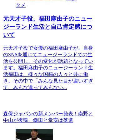
タメ
元天才子役、福田麻由子のニュー
ジーランド生活と自己肯定感につ
いて
元天才子役で女優の福田麻由子が、自身
のSNSを通じてニュージーランドでの生
活を公開し、その変化が話題となってい
ます。福田麻由子のニュージーランド生
活福田は、様々な国籍の人々と共に働
き、その中で「みんな見た目が違いすぎ
て、みんな違ってみんない...
森保ジャパンの新メンバー発表！南野と
中山が復帰、鎌田と堂安は落選