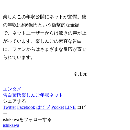
楽しんごの年収公開にネットが驚愕。彼
の年収は約6億円という衝撃的な金額
で、ネットユーザーからは驚きの声が上
がっています。楽しんごの素直な告白
に、ファンからはさまざまな反応が寄せ
られています。
引用元
エンタメ
告白
驚愕
楽しんご
年収
ネット
シェアする
Twitter
Facebook
はてブ
Pocket
LINE
コピ
ー
ishikawaをフォローする
ishikawa