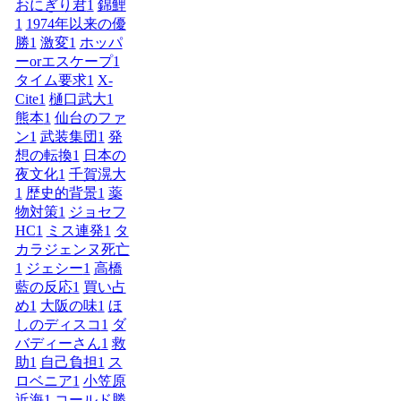
おにぎり君
1
錦鯉
1
1974年以来の優
勝
1
激変
1
ホッパ
ーorエスケープ
1
タイム要求
1
X-
Cite
1
樋口武大
1
熊本
1
仙台のファ
ン
1
武装集団
1
発
想の転換
1
日本の
夜文化
1
千賀滉大
1
歴史的背景
1
薬
物対策
1
ジョセフ
HC
1
ミス連発
1
タ
カラジェンヌ死亡
1
ジェシー
1
高橋
藍の反応
1
買い占
め
1
大阪の味
1
ほ
しのディスコ
1
ダ
バディーさん
1
救
助
1
自己負担
1
ス
ロベニア
1
小笠原
近海
1
コールド勝