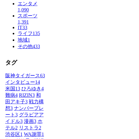
エンタメ
1,090
スポーツ
1,391
IT
33
ライフ
135
地域
1
その他
433
タグ
阪神タイガース
63
インタビュー
14
米国
13
ひろゆき
4
難病
4
RIZIN
3
和
田アキ子
3
戦力構
想
3
ナンバープレ
ート
3
グラビアア
イドル
3
漫画
3
ホ
テル
2
リストラ
2
渋谷区
1
WA謝罪
1