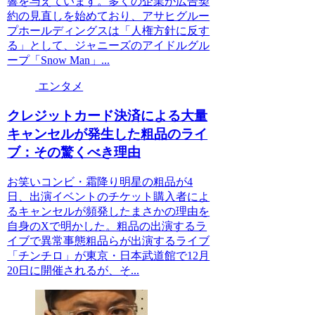
響を与えています。多くの企業が広告契
約の見直しを始めており、アサヒグルー
プホールディングスは「人権方針に反す
る」として、ジャニーズのアイドルグル
ープ「Snow Man」...
エンタメ
クレジットカード決済による大量
キャンセルが発生した粗品のライ
ブ：その驚くべき理由
お笑いコンビ・霜降り明星の粗品が4
日、出演イベントのチケット購入者によ
るキャンセルが頻発したまさかの理由を
自身のXで明かした。粗品の出演するラ
イブで異常事態粗品らが出演するライブ
「チンチロ」が東京・日本武道館で12月
20日に開催されるが、そ...