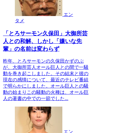
エン
タメ
「とろサーモン久保田」大御所芸
人との和解、しかし「嫌いな先
輩」の名前は変わらず
昨年、とろサーモンの久保田かずのぶ
が、大御所芸人オール巨人との間で一騒
動を巻き起こしました。その結末と彼の
現在の感情について、最近のテレビ番組
で明らかにしました。オール巨人との騒
動の始まりこの騒動の火種は、オール巨
人の著書の中での一節でした...
エン