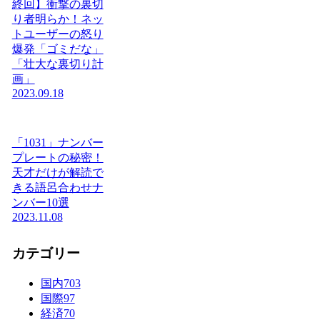
終回】衝撃の裏切
り者明らか！ネッ
トユーザーの怒り
爆発「ゴミだな」
「壮大な裏切り計
画」
2023.09.18
「1031」ナンバー
プレートの秘密！
天才だけが解読で
きる語呂合わせナ
ンバー10選
2023.11.08
カテゴリー
国内
703
国際
97
経済
70