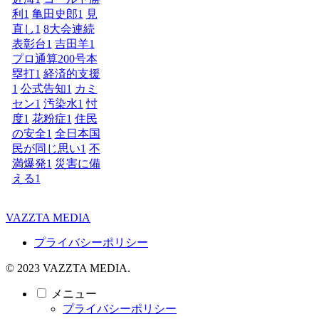
利
1
亀田史郎
1
見
直し
1
8大会連続
表彰台
1
吉田羊
1
プロ通算200号本
塁打
1
経済的支援
1
公式告知
1
カミ
セン
1
汚染水
1
忖
度
1
花粉症
1
住民
の安全
1
全日本国
民が同じ思い
1
不
満爆発
1
災害に備
える
1
VAZZTA MEDIA
プライバシーポリシー
© 2023 VAZZTA MEDIA.
メニュー
プライバシーポリシー