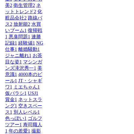
美
2
衛生管理
2
ネ
ットトレンド
2
化
粧品会社
2
路線バ
ス
2
放射能
2
水買
いブーム
1
復帰戦
1
悪臭問題
1
連勝
記録
1
経験値
1
NG
仕事
1
離婚騒動
1
ジャニ離れ
1
お茶
目な姿
1
マシンガ
ンズ滝沢秀一
1
美
意識
1
4000本のビ
ール
1
JT・シャギ
ワ
1
ミエちゃん
1
仮バラシ
1
USJ
1
賞金
1
ネットスラ
ング
1
空きスペー
ス
1
別人レベル
1
色っぽい
1
ゴルフ
ツアー
1
寿司職人
1
年の差愛
1
撮影