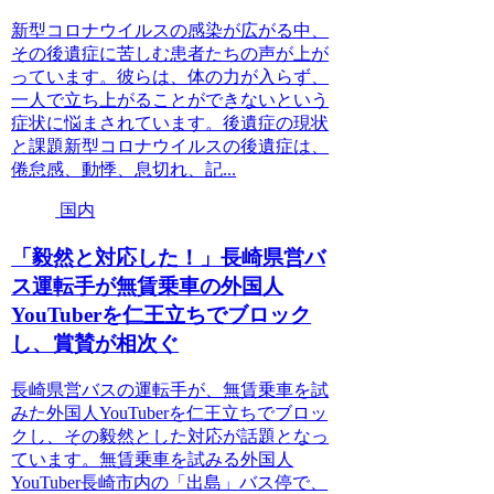
新型コロナウイルスの感染が広がる中、
その後遺症に苦しむ患者たちの声が上が
っています。彼らは、体の力が入らず、
一人で立ち上がることができないという
症状に悩まされています。後遺症の現状
と課題新型コロナウイルスの後遺症は、
倦怠感、動悸、息切れ、記...
国内
「毅然と対応した！」長崎県営バ
ス運転手が無賃乗車の外国人
YouTuberを仁王立ちでブロック
し、賞賛が相次ぐ
長崎県営バスの運転手が、無賃乗車を試
みた外国人YouTuberを仁王立ちでブロッ
クし、その毅然とした対応が話題となっ
ています。無賃乗車を試みる外国人
YouTuber長崎市内の「出島」バス停で、