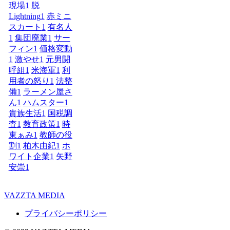
現場
1
脱
Lightning
1
赤ミニ
スカート
1
有名人
1
集団廃業
1
サー
フィン
1
価格変動
1
激やせ
1
元男闘
呼組
1
米海軍
1
利
用者の怒り
1
法整
備
1
ラーメン屋さ
ん
1
ハムスター
1
貴族生活
1
国税調
査
1
教育政策
1
時
東ぁみ
1
教師の役
割
1
柏木由紀
1
ホ
ワイト企業
1
矢野
安崇
1
VAZZTA MEDIA
プライバシーポリシー