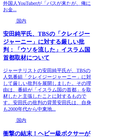
外国人YouTuberが「バスが来たが、俺に
お金...
国内
安田純平氏、TBSの「クレイジー
ジャーニー」に対する厳しい批
判：「ウソを流した」イスラム国
首都取材について
ジャーナリストの安田純平氏が、TBSの
人気番組「クレイジージャーニー」に対
して厳しい批判を展開しました。その理
由は、番組が「イスラム国の首都」を取
材したと主張したことに対するもので
す。安田氏の批判の背景安田氏は、自身
も2000年代から中東地...
国内
衝撃の結末！ヘビー級ボクサーが