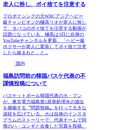
老人に扮し、ポイ捨てを注意する
プロボクシングの元WBCアジアヘビー
級チャンピオンの樋高リオが老人に扮し
て、タバコのポイ捨てを注意する動画が
話題になっている。樋高は3日に自身の
YouTubeチャンネルを更新。「ヘビー級
ボクサーが老人に変装してポイ捨て注意
したら絡まれた」と...
国内
福島訪問前の韓国バスケ代表の不
謹慎投稿について
バスケットボール韓国代表のホ・フン
が、東京電力福島第1原発処理水の放出
を揶揄する〝問題投稿〟を行って大きな
波紋を広げている。ホは自身のインスタ
グラムのストーリーで、代表チームで同
僚のハ・ユンギと会食した写真を投稿。