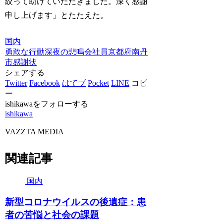
絞って助けていただきました。深く感謝
申し上げます」とたたえた。
国内
勇敢な行動
深夜の悲鳴
会社員
京都府南丹
市
感謝状
シェアする
Twitter
Facebook
はてブ
Pocket
LINE
コピ
ー
ishikawaをフォローする
ishikawa
VAZZTA MEDIA
関連記事
国内
新型コロナウイルスの後遺症：患
者の苦悩と社会の課題