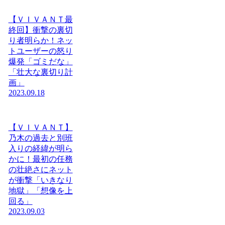
【ＶＩＶＡＮＴ最
終回】衝撃の裏切
り者明らか！ネッ
トユーザーの怒り
爆発「ゴミだな」
「壮大な裏切り計
画」
2023.09.18
【ＶＩＶＡＮＴ】
乃木の過去と別班
入りの経緯が明ら
かに！最初の任務
の壮絶さにネット
が衝撃「いきなり
地獄」「想像を上
回る」
2023.09.03