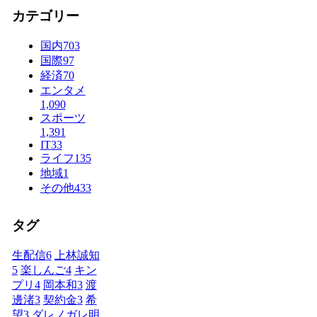
カテゴリー
国内
703
国際
97
経済
70
エンタメ
1,090
スポーツ
1,391
IT
33
ライフ
135
地域
1
その他
433
タグ
生配信
6
上林誠知
5
楽しんご
4
キン
プリ
4
岡本和
3
渡
邊渚
3
契約金
3
希
望
3
ダレノガレ明