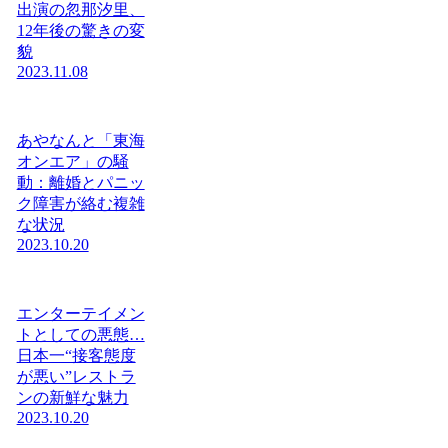
出演の忽那汐里、
12年後の驚きの変
貌
2023.11.08
あやなんと「東海
オンエア」の騒
動：離婚とパニッ
ク障害が絡む複雑
な状況
2023.10.20
エンターテイメン
トとしての悪態…
日本一“接客態度
が悪い”レストラ
ンの新鮮な魅力
2023.10.20