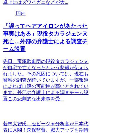
卓上にはズワイガニなどが大...
国内
「誤ってヘアアイロンがあたった
事実はある」現役タカラジェンヌ
死亡…外部の弁護士による調査チ
ーム設置
先日、宝塚歌劇団の現役タカラジェンヌ
が自宅で亡くなったという悲報が伝えら
れました。その死因については、現在も
警察の調査が続いていますが、一部報道
によれば自殺の可能性が高いとされてい
ます。外部の弁護士による調査チーム設
置この悲劇的な出来事を受...
若林大智氏、セビージャ分析官が日本代
表に入閣！森保監督、戦力アップを期待