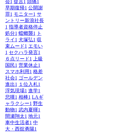
会
1
提言
1
頭痛
1
早期復帰
1
公開謝
罪
1
モニター
1
サ
ントリー新浪社長
1
指導者資格停止
処分
1
蟷螂襲
1
ト
ライ
1
犬塚弘
1
収
束ムード
1
エモい
1
セクハラ発言
1
６点リード
1
上級
国民
1
営業休止
1
スマホ利用
1
格差
社会
1
ゴールデン
進出
1
１位入札
1
浮気現場
1
進学
1
悲嘆
1
相棒
1
LAギ
ャラクシー
1
野生
動物
1
武内夏暉
1
間瀬翔太
1
地元
1
車中生活者
1
中
大・西舘勇陽
1