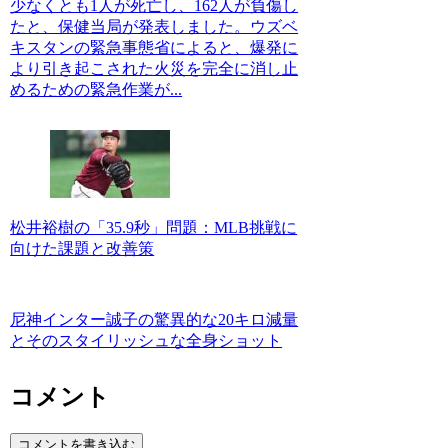
少なくとも1人が死亡し、162人が負傷し
たと、保健当局が発表しました。ウズベ
キスタンの緊急事態省によると、爆発に
より引き起こされた火災を完全に消し止
めるための緊急作業が...
松井裕樹の「35.9秒」問題：MLB挑戦に
向けた課題と改善策
尼神インター誠子の驚異的な20キロ減量
とそのスタイリッシュな全身ショット
コメント
コメントを書き込む