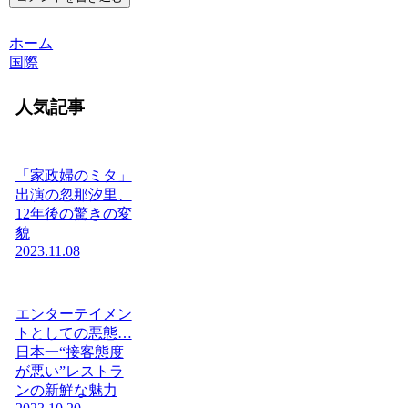
ホーム
国際
人気記事
「家政婦のミタ」
出演の忽那汐里、
12年後の驚きの変
貌
2023.11.08
エンターテイメン
トとしての悪態…
日本一“接客態度
が悪い”レストラ
ンの新鮮な魅力