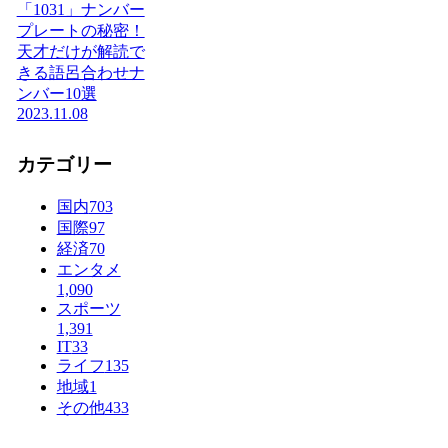
「1031」ナンバー
プレートの秘密！
天才だけが解読で
きる語呂合わせナ
ンバー10選
2023.11.08
カテゴリー
国内
703
国際
97
経済
70
エンタメ
1,090
スポーツ
1,391
IT
33
ライフ
135
地域
1
その他
433