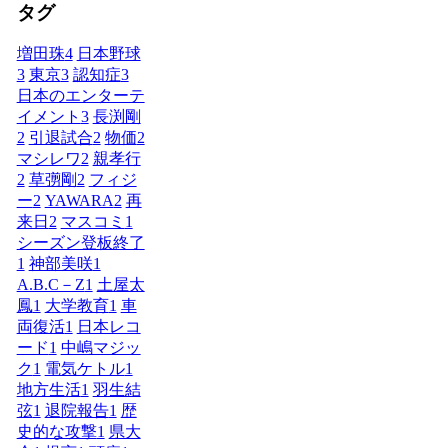
タグ
増田珠
4
日本野球
3
東京
3
認知症
3
日本のエンターテ
イメント
3
長渕剛
2
引退試合
2
物価
2
マシレワ
2
親孝行
2
草彅剛
2
フィジ
ー
2
YAWARA
2
再
来日
2
マスコミ
1
シーズン登板終了
1
神部美咲
1
A.B.C－Z
1
土屋太
鳳
1
大学教育
1
車
両復活
1
日本レコ
ード
1
中嶋マジッ
ク
1
電気ケトル
1
地方生活
1
羽生結
弦
1
退院報告
1
歴
史的な攻撃
1
県大