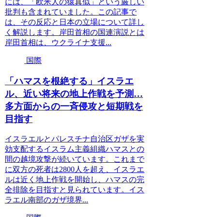
には、「欧米人の猿真似」という厳しい
批判も含まれていました。この記事で
は、その反応と日本の立場について詳し
く解説します。岸田首相の国連演説とは
岸田首相は、ウクライナ支援...
国際
「ハマスを根絶する」イスラエ
ル、近い将来の地上作戦を予測…
多方面からの一斉侵攻と短期戦を
目指す
イスラエルとパレスチナ自治区ガザを実
効支配するイスラム主義組織ハマスとの
間の越境攻撃が続いています。これまで
に双方の死者は2800人を超え、イスラエ
ルは近く地上作戦を開始し、ハマスの完
全排除を目指すと見られています。イス
ラエル南部のガザ境界...