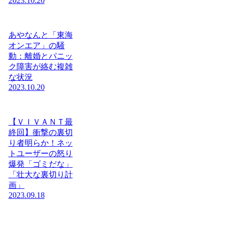
2023.10.20
あやなんと「東海
オンエア」の騒
動：離婚とパニッ
ク障害が絡む複雑
な状況
2023.10.20
【ＶＩＶＡＮＴ最
終回】衝撃の裏切
り者明らか！ネッ
トユーザーの怒り
爆発「ゴミだな」
「壮大な裏切り計
画」
2023.09.18