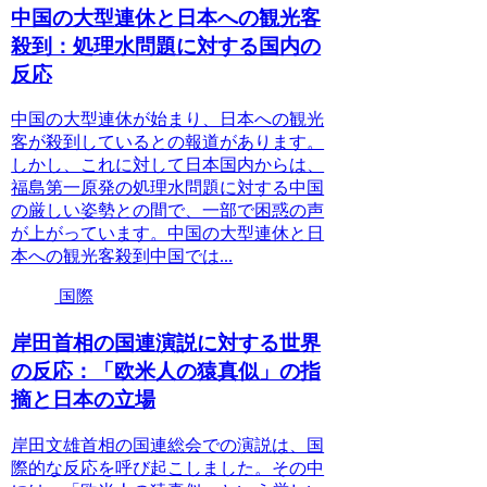
中国の大型連休と日本への観光客
殺到：処理水問題に対する国内の
反応
中国の大型連休が始まり、日本への観光
客が殺到しているとの報道があります。
しかし、これに対して日本国内からは、
福島第一原発の処理水問題に対する中国
の厳しい姿勢との間で、一部で困惑の声
が上がっています。中国の大型連休と日
本への観光客殺到中国では...
国際
岸田首相の国連演説に対する世界
の反応：「欧米人の猿真似」の指
摘と日本の立場
岸田文雄首相の国連総会での演説は、国
際的な反応を呼び起こしました。その中