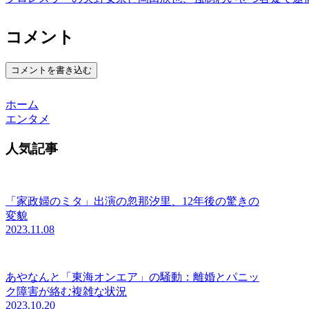
コメント
コメントを書き込む
ホーム
エンタメ
人気記事
「家政婦のミタ」出演の忽那汐里、12年後の驚きの
変貌
2023.11.08
あやなんと「東海オンエア」の騒動：離婚とパニッ
ク障害が絡む複雑な状況
2023.10.20