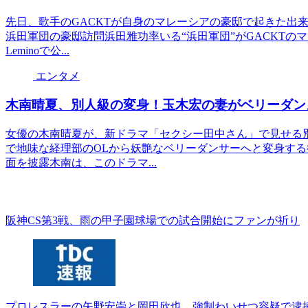
先日、歌手のGACKTが自身のマレーシアの豪邸で起きた出
浜田軍団の豪邸訪問浜田雅功率いる“浜田軍団”がGACKT
Leminoで公...
エンタメ
木南晴夏、別人級の変身！玉木宏の妻がベリーダン
女優の木南晴夏が、新ドラマ「セクシー田中さん」で見せる
で地味な経理部のOLから妖艶なベリーダンサーへと変身す
面を披露木南は、このドラマ...
阪神CS第3戦、雨の甲子園球場での試合開始にファンが祈り
プロレスラーの矢野安崇と岡田欣也、強制わいせつ容疑で逮