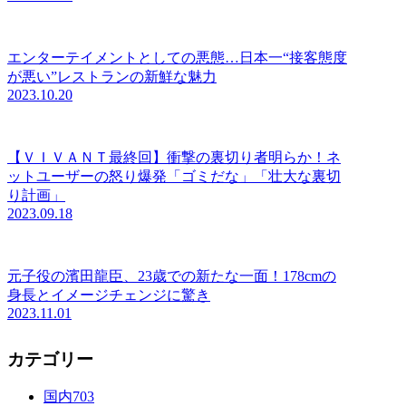
エンターテイメントとしての悪態…日本一“接客態度
が悪い”レストランの新鮮な魅力
2023.10.20
【ＶＩＶＡＮＴ最終回】衝撃の裏切り者明らか！ネ
ットユーザーの怒り爆発「ゴミだな」「壮大な裏切
り計画」
2023.09.18
元子役の濱田龍臣、23歳での新たな一面！178cmの
身長とイメージチェンジに驚き
2023.11.01
カテゴリー
国内
703