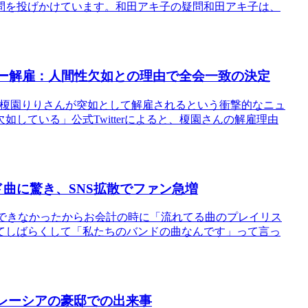
問を投げかけています。和田アキ子の疑問和田アキ子は、
ンバー解雇：人間性欠如との理由で全会一致の決定
バー、榎園りりさんが突如として解雇されるという衝撃的なニュ
している」公式Twitterによると、榎園さんの解雇理由
曲に驚き、SNS拡散でファン急増
amできなかったからお会計の時に「流れてる曲のプレイリス
てしばらくして「私たちのバンドの曲なんです」って言っ
マレーシアの豪邸での出来事