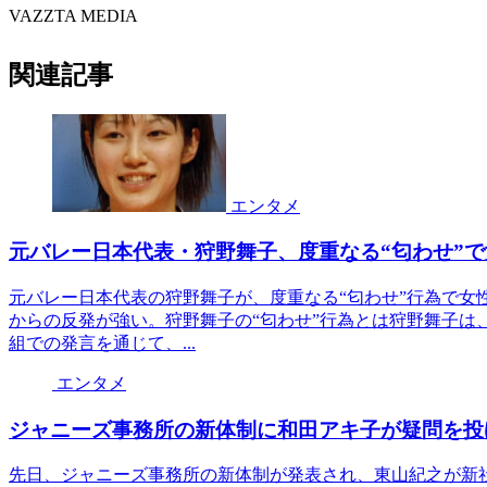
VAZZTA MEDIA
関連記事
エンタメ
元バレー日本代表・狩野舞子、度重なる“匂わせ”
元バレー日本代表の狩野舞子が、度重なる“匂わせ”行為で女
からの反発が強い。狩野舞子の“匂わせ”行為とは狩野舞子は
組での発言を通じて、...
エンタメ
ジャニーズ事務所の新体制に和田アキ子が疑問を投
先日、ジャニーズ事務所の新体制が発表され、東山紀之が新