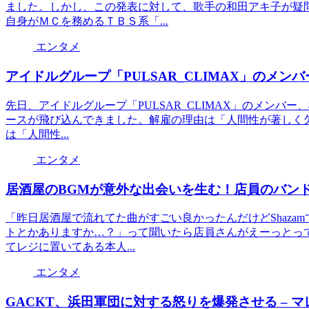
ました。しかし、この発表に対して、歌手の和田アキ子が疑
自身がＭＣを務めるＴＢＳ系「...
エンタメ
アイドルグループ「PULSAR_CLIMAX」のメ
先日、アイドルグループ「PULSAR_CLIMAX」のメン
ースが飛び込んできました。解雇の理由は「人間性が著しく欠如
は「人間性...
エンタメ
居酒屋のBGMが意外な出会いを生む！店員のバンド
「昨日居酒屋で流れてた曲がすごい良かったんだけどShaz
トとかありますか…？」って聞いたら店員さんがえーっとっ
てレジに置いてある本人...
エンタメ
GACKT、浜田軍団に対する怒りを爆発させる – 