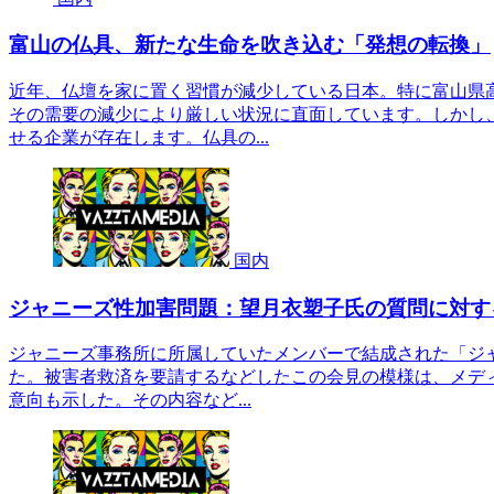
富山の仏具、新たな生命を吹き込む「発想の転換」
近年、仏壇を家に置く習慣が減少している日本。特に富山県
その需要の減少により厳しい状況に直面しています。しかし
せる企業が存在します。仏具の...
国内
ジャニーズ性加害問題：望月衣塑子氏の質問に対す
ジャニーズ事務所に所属していたメンバーで結成された「ジ
た。被害者救済を要請するなどしたこの会見の模様は、メデ
意向も示した。その内容など...