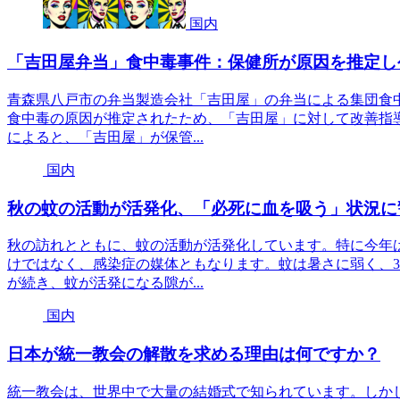
国内
「吉田屋弁当」食中毒事件：保健所が原因を推定し
青森県八戸市の弁当製造会社「吉田屋」の弁当による集団食中
食中毒の原因が推定されたため、「吉田屋」に対して改善指
によると、「吉田屋」が保管...
国内
秋の蚊の活動が活発化、「必死に血を吸う」状況に
秋の訪れとともに、蚊の活動が活発化しています。特に今年
けではなく、感染症の媒体ともなります。蚊は暑さに弱く、3
が続き、蚊が活発になる隙が...
国内
日本が統一教会の解散を求める理由は何ですか？
統一教会は、世界中で大量の結婚式で知られています。しか