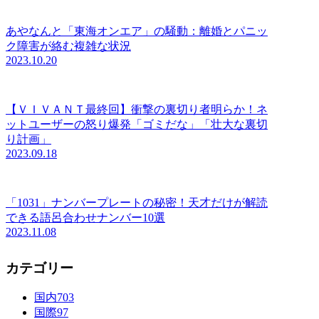
あやなんと「東海オンエア」の騒動：離婚とパニッ
ク障害が絡む複雑な状況
2023.10.20
【ＶＩＶＡＮＴ最終回】衝撃の裏切り者明らか！ネ
ットユーザーの怒り爆発「ゴミだな」「壮大な裏切
り計画」
2023.09.18
「1031」ナンバープレートの秘密！天才だけが解読
できる語呂合わせナンバー10選
2023.11.08
カテゴリー
国内
703
国際
97