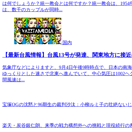
は何でしょうか？統一教会とは何ですか？統一教会は、195
は、数千のカップルが同時...
国内
【最新台風情報】台風13号が発達、関東地方に接
気象庁などによりますと、9月4日午後9時時点で、日本の南海上
ゆっくりとした速さで北東へ進んでいて、中心気圧は1002ヘ
間風速は...
宝塚OGの沈黙と96期生の裁判沙汰：小柳ルミ子の壮絶ない
楽天・炭谷銀仁朗、来季の戦力構想外への挑戦と現役続行の