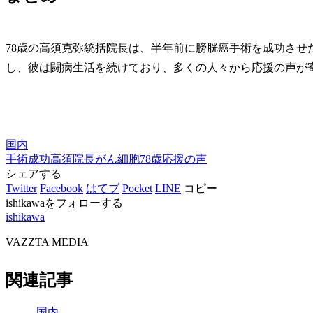
78歳の高須克弥統括院長は、半年前に膀胱癌手術を成功させ
し、彼は闘病生活を続けており、多くの人々から応援の声が
国内
手術成功
高須院長
がん細胞
78歳
応援の声
シェアする
Twitter
Facebook
はてブ
Pocket
LINE
コピー
ishikawaをフォローする
ishikawa
VAZZTA MEDIA
関連記事
国内