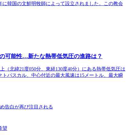
4年に韓国の文鮮明牧師によって設立されました。この教会
近の可能性…新たな熱帯低気圧の進路は？
（北緯21度050分、東経130度40分）にある熱帯低気圧は
クトパスカル、中心付近の最大風速は15メートル、最大瞬
じめ告白が再び注目される
希望