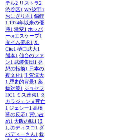
テル
2
リストラ
2
渋谷区
1
WA謝罪
1
おにぎり君
1
錦鯉
1
1974年以来の優
勝
1
激変
1
ホッパ
ーorエスケープ
1
タイム要求
1
X-
Cite
1
樋口武大
1
熊本
1
仙台のファ
ン
1
武装集団
1
発
想の転換
1
日本の
夜文化
1
千賀滉大
1
歴史的背景
1
薬
物対策
1
ジョセフ
HC
1
ミス連発
1
タ
カラジェンヌ死亡
1
ジェシー
1
高橋
藍の反応
1
買い占
め
1
大阪の味
1
ほ
しのディスコ
1
ダ
バディーさん
1
救