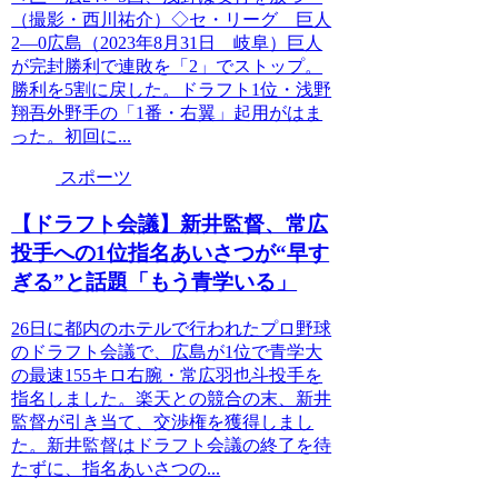
（撮影・西川祐介）◇セ・リーグ 巨人
2―0広島（2023年8月31日 岐阜）巨人
が完封勝利で連敗を「2」でストップ。
勝利を5割に戻した。ドラフト1位・浅野
翔吾外野手の「1番・右翼」起用がはま
った。初回に...
スポーツ
【ドラフト会議】新井監督、常広
投手への1位指名あいさつが“早す
ぎる”と話題「もう青学いる」
26日に都内のホテルで行われたプロ野球
のドラフト会議で、広島が1位で青学大
の最速155キロ右腕・常広羽也斗投手を
指名しました。楽天との競合の末、新井
監督が引き当て、交渉権を獲得しまし
た。新井監督はドラフト会議の終了を待
たずに、指名あいさつの...