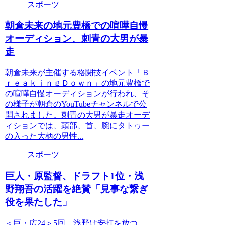
スポーツ
朝倉未来の地元豊橋での喧嘩自慢
オーディション、刺青の大男が暴
走
朝倉未来が主催する格闘技イベント「Ｂ
ｒｅａｋｉｎｇＤｏｗｎ」の地元豊橋で
の喧嘩自慢オーディションが行われ、そ
の様子が朝倉のYouTubeチャンネルで公
開されました。刺青の大男が暴走オーデ
ィションでは、頭部、首、腕にタトゥー
の入った大柄の男性...
スポーツ
巨人・原監督、ドラフト1位・浅
野翔吾の活躍を絶賛「見事な繋ぎ
役を果たした」
＜巨・広24＞5回、浅野は安打を放つ