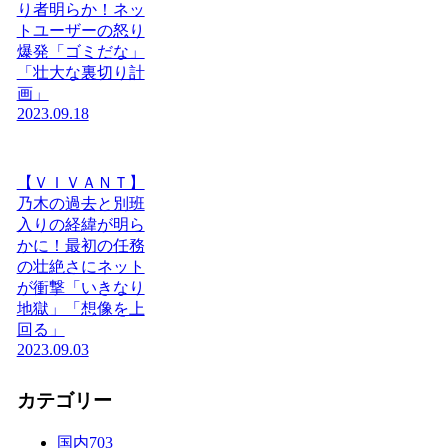
り者明らか！ネッ
トユーザーの怒り
爆発「ゴミだな」
「壮大な裏切り計
画」
2023.09.18
【ＶＩＶＡＮＴ】
乃木の過去と別班
入りの経緯が明ら
かに！最初の任務
の壮絶さにネット
が衝撃「いきなり
地獄」「想像を上
回る」
2023.09.03
カテゴリー
国内
703