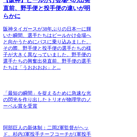
【阪神】ビールかけ会場への出発
直前、野手便と投手便の違いが明
らかに
阪神タイガースが38年ぶりの日本一に輝
いた瞬間、選手たちはビールかけ会場へ
と向かうためにバスに乗り込みました。
その際、野手便と投手便の選手たちの様
子が大きく異なっていました。野手便の
選手たちの興奮出発直前、野手便の選手
たちは「うおおおお」と...
「最短の瞬間」を捉えるために急速な光
の閃光を作り出したトリオが物理学のノ
ーベル賞を受賞
阿部巨人の新体制：二岡2軍監督がヘッ
ド、杉内3軍投手チーフコーチが1軍投手