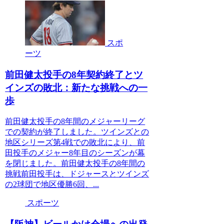
スポ
ーツ
前田健太投手の8年契約終了とツ
インズの敗北：新たな挑戦への一
歩
前田健太投手の8年間のメジャーリーグ
での契約が終了しました。ツインズとの
地区シリーズ第4戦での敗北により、前
田投手のメジャー8年目のシーズンが幕
を閉じました。前田健太投手の8年間の
挑戦前田投手は、ドジャースとツインズ
の2球団で地区優勝6回、...
スポーツ