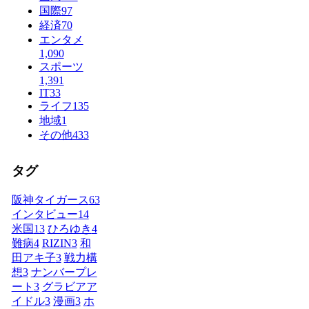
国際
97
経済
70
エンタメ
1,090
スポーツ
1,391
IT
33
ライフ
135
地域
1
その他
433
タグ
阪神タイガース
63
インタビュー
14
米国
13
ひろゆき
4
難病
4
RIZIN
3
和
田アキ子
3
戦力構
想
3
ナンバープレ
ート
3
グラビアア
イドル
3
漫画
3
ホ