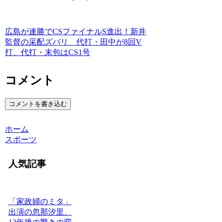
広島が連勝でCSファイナルS進出！新井
監督の采配ズバリ 代打・田中が8回V
打、代打・末包はCS1号
コメント
コメントを書き込む
ホーム
スポーツ
人気記事
「家政婦のミタ」
出演の忽那汐里、