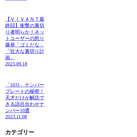
【ＶＩＶＡＮＴ最
終回】衝撃の裏切
り者明らか！ネッ
トユーザーの怒り
爆発「ゴミだな」
「壮大な裏切り計
画」
2023.09.18
「1031」ナンバー
プレートの秘密！
天才だけが解読で
きる語呂合わせナ
ンバー10選
2023.11.08
カテゴリー