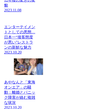
12年後の驚きの変
貌
2023.11.08
エンターテイメン
トとしての悪態…
日本一“接客態度
が悪い”レストラ
ンの新鮮な魅力
2023.10.20
あやなんと「東海
オンエア」の騒
動：離婚とパニッ
ク障害が絡む複雑
な状況
2023.10.20