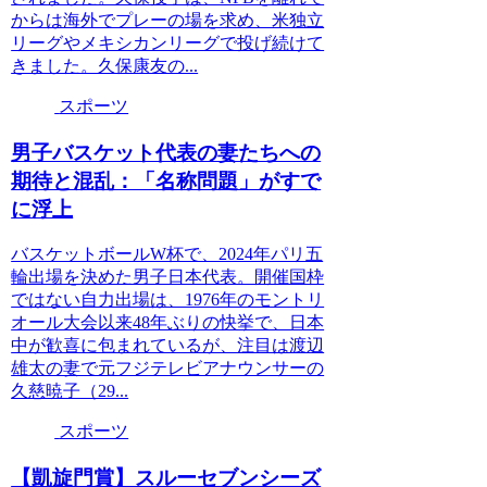
からは海外でプレーの場を求め、米独立
リーグやメキシカンリーグで投げ続けて
きました。久保康友の...
スポーツ
男子バスケット代表の妻たちへの
期待と混乱：「名称問題」がすで
に浮上
バスケットボールW杯で、2024年パリ五
輪出場を決めた男子日本代表。開催国枠
ではない自力出場は、1976年のモントリ
オール大会以来48年ぶりの快挙で、日本
中が歓喜に包まれているが、注目は渡辺
雄太の妻で元フジテレビアナウンサーの
久慈暁子（29...
スポーツ
【凱旋門賞】スルーセブンシーズ