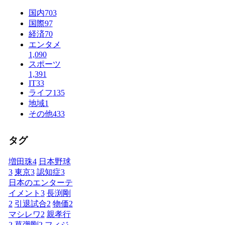
国内
703
国際
97
経済
70
エンタメ
1,090
スポーツ
1,391
IT
33
ライフ
135
地域
1
その他
433
タグ
増田珠
4
日本野球
3
東京
3
認知症
3
日本のエンターテ
イメント
3
長渕剛
2
引退試合
2
物価
2
マシレワ
2
親孝行
2
草彅剛
2
フィジ