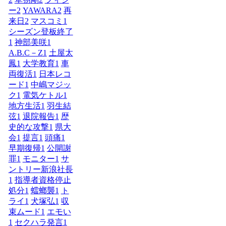
ー
2
YAWARA
2
再
来日
2
マスコミ
1
シーズン登板終了
1
神部美咲
1
A.B.C－Z
1
土屋太
鳳
1
大学教育
1
車
両復活
1
日本レコ
ード
1
中嶋マジッ
ク
1
電気ケトル
1
地方生活
1
羽生結
弦
1
退院報告
1
歴
史的な攻撃
1
県大
会
1
提言
1
頭痛
1
早期復帰
1
公開謝
罪
1
モニター
1
サ
ントリー新浪社長
1
指導者資格停止
処分
1
蟷螂襲
1
ト
ライ
1
犬塚弘
1
収
束ムード
1
エモい
1
セクハラ発言
1