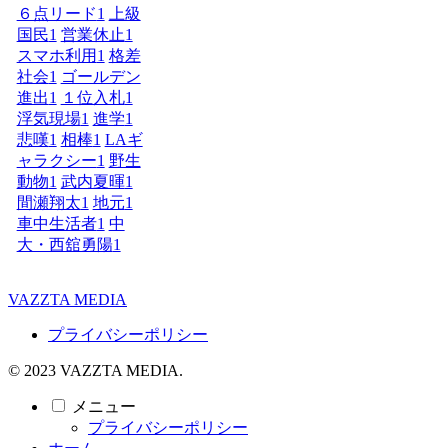
６点リード
1
上級
国民
1
営業休止
1
スマホ利用
1
格差
社会
1
ゴールデン
進出
1
１位入札
1
浮気現場
1
進学
1
悲嘆
1
相棒
1
LAギ
ャラクシー
1
野生
動物
1
武内夏暉
1
間瀬翔太
1
地元
1
車中生活者
1
中
大・西舘勇陽
1
VAZZTA MEDIA
プライバシーポリシー
© 2023 VAZZTA MEDIA.
メニュー
プライバシーポリシー