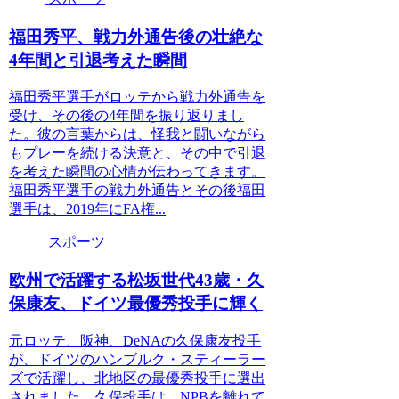
福田秀平、戦力外通告後の壮絶な
4年間と引退考えた瞬間
福田秀平選手がロッテから戦力外通告を
受け、その後の4年間を振り返りまし
た。彼の言葉からは、怪我と闘いながら
もプレーを続ける決意と、その中で引退
を考えた瞬間の心情が伝わってきます。
福田秀平選手の戦力外通告とその後福田
選手は、2019年にFA権...
スポーツ
欧州で活躍する松坂世代43歳・久
保康友、ドイツ最優秀投手に輝く
元ロッテ、阪神、DeNAの久保康友投手
が、ドイツのハンブルク・スティーラー
ズで活躍し、北地区の最優秀投手に選出
されました。久保投手は、NPBを離れて