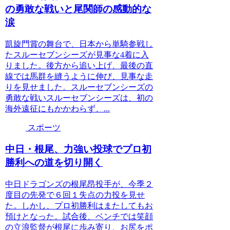
の勇敢な戦いと尾関師の感動的な
涙
凱旋門賞の舞台で、日本から単騎参戦し
たスルーセブンシーズが見事な4着に入
りました。後方から追い上げ、最後の直
線では馬群を縫うように伸び、見事な走
りを見せました。スルーセブンシーズの
勇敢な戦いスルーセブンシーズは、初の
海外遠征にもかかわらず、...
スポーツ
中日・根尾、力強い投球でプロ初
勝利への道を切り開く
中日ドラゴンズの根尾昂投手が、今季２
度目の先発で６回１失点の力投を見せ
た。しかし、プロ初勝利はまたしてもお
預けとなった。試合後、ベンチでは笑顔
の立浪監督が根尾に歩み寄り、お尻をポ