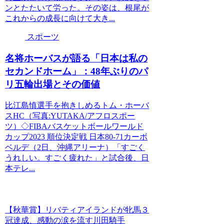
ンとたたいて労った。その姿は、根尾が
これからの成長に向けて大き...
スポーツ
名将ホーバスが語る「日本は私の
セカンドホーム」：48年ぶりのパ
リ五輪出場とその価値
比江島慎選手を抱きしめるトム・ホーバ
スHC（写真:YUTAKA/アフロスポー
ツ）◇FIBAバスケットボールワールド
カップ2023 順位決定戦 日本80-71カーボ
ベルデ（2日、沖縄アリーナ）「すごく
うれしい。すごく疲れた」と試合後、日
本テレ...
【秋華賞】リバティアイランドが牝馬３
冠達成、感動の涙を流す川田騎手