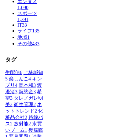
エンタメ
1,090
スポーツ
1,391
IT
33
ライフ
135
地域
1
その他
433
タグ
生配信
6
上林誠知
5
楽しんご
4
キン
プリ
4
岡本和
3
渡
邊渚
3
契約金
3
希
望
3
ダレノガレ明
美
2
衛生管理
2
ネ
ットトレンド
2
化
粧品会社
2
路線バ
ス
2
放射能
2
水買
いブーム
1
復帰戦
1
悪臭問題
1
連勝