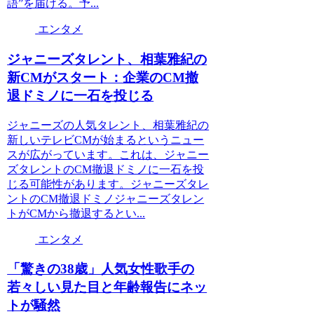
語”を届ける。予...
エンタメ
ジャニーズタレント、相葉雅紀の
新CMがスタート：企業のCM撤
退ドミノに一石を投じる
ジャニーズの人気タレント、相葉雅紀の
新しいテレビCMが始まるというニュー
スが広がっています。これは、ジャニー
ズタレントのCM撤退ドミノに一石を投
じる可能性があります。ジャニーズタレ
ントのCM撤退ドミノジャニーズタレン
トがCMから撤退するとい...
エンタメ
「驚きの38歳」人気女性歌手の
若々しい見た目と年齢報告にネッ
トが騒然