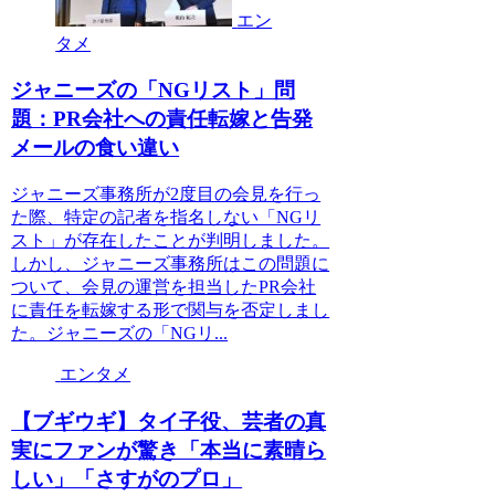
エン
タメ
ジャニーズの「NGリスト」問
題：PR会社への責任転嫁と告発
メールの食い違い
ジャニーズ事務所が2度目の会見を行っ
た際、特定の記者を指名しない「NGリ
スト」が存在したことが判明しました。
しかし、ジャニーズ事務所はこの問題に
ついて、会見の運営を担当したPR会社
に責任を転嫁する形で関与を否定しまし
た。ジャニーズの「NGリ...
エンタメ
【ブギウギ】タイ子役、芸者の真
実にファンが驚き「本当に素晴ら
しい」「さすがのプロ」