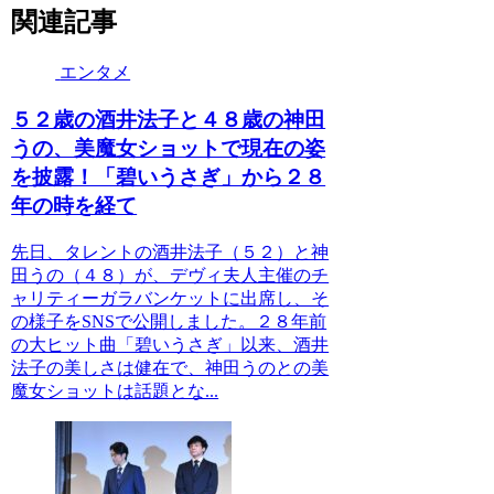
関連記事
エンタメ
５２歳の酒井法子と４８歳の神田
うの、美魔女ショットで現在の姿
を披露！「碧いうさぎ」から２８
年の時を経て
先日、タレントの酒井法子（５２）と神
田うの（４８）が、デヴィ夫人主催のチ
ャリティーガラバンケットに出席し、そ
の様子をSNSで公開しました。２８年前
の大ヒット曲「碧いうさぎ」以来、酒井
法子の美しさは健在で、神田うのとの美
魔女ショットは話題とな...