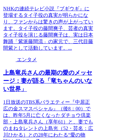
NHKの連続テレビ小説『ブギウギ』に
登場するタイ子役の真実が明らかにな
り、ファンからは驚きの声が上がってい
ます。タイ子役の藤間爽子、芸者の真実
タイ子役を演じる藤間爽子は、実は日本
舞踊「紫派藤間流」の家元で、三代目藤
間紫として活動しています。...
エンタメ
上島竜兵さんの最期の愛のメッセ
ージ：妻が語る「竜ちゃんのいな
い世界」
1日放送のTBS系バラエティー『中居正
広の金スマスペシャル』（後8：00）で
は、昨年5月に亡くなったダチョウ倶楽
部・上島竜兵さん（享年61）と、妻でも
のまねタレントの上島光（52・芸名：広
川ひかる）との28年にわたる“愛の物