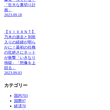
「壮大な裏切り計
画」
2023.09.18
【ＶＩＶＡＮＴ】
乃木の過去と別班
入りの経緯が明ら
かに！最初の任務
の壮絶さにネット
が衝撃「いきなり
地獄」「想像を上
回る」
2023.09.03
カテゴリー
国内
703
国際
97
経済
70