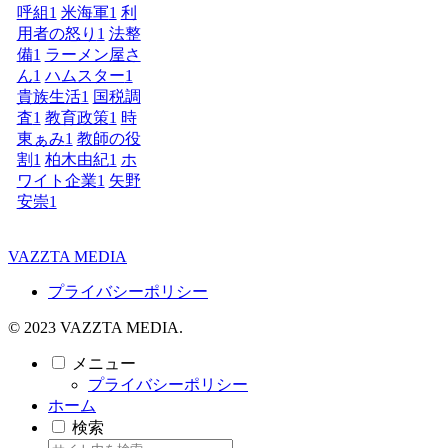
呼組
1
米海軍
1
利
用者の怒り
1
法整
備
1
ラーメン屋さ
ん
1
ハムスター
1
貴族生活
1
国税調
査
1
教育政策
1
時
東ぁみ
1
教師の役
割
1
柏木由紀
1
ホ
ワイト企業
1
矢野
安崇
1
VAZZTA MEDIA
プライバシーポリシー
© 2023 VAZZTA MEDIA.
メニュー
プライバシーポリシー
ホーム
検索