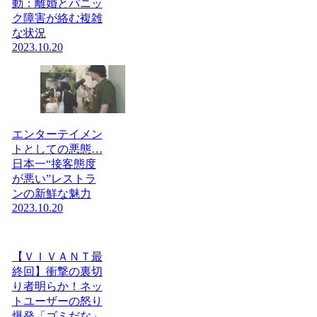
動：離婚とパニッ
ク障害が絡む複雑
な状況
2023.10.20
エンターテイメン
トとしての悪態…
日本一“接客態度
が悪い”レストラ
ンの新鮮な魅力
2023.10.20
【ＶＩＶＡＮＴ最
終回】衝撃の裏切
り者明らか！ネッ
トユーザーの怒り
爆発「ゴミだな」