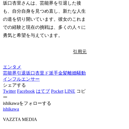
坂口杏里さんは、芸能界を引退した後
も、自分自身を見つめ直し、新たな人生
の道を切り開いています。彼女のこれま
での経験と現在の挑戦は、多くの人々に
勇気と希望を与えています。
引用元
エンタメ
芸能界引退
坂口杏里
ド派手金髪
離婚騒動
インフルエンサー
シェアする
Twitter
Facebook
はてブ
Pocket
LINE
コピ
ー
ishikawaをフォローする
ishikawa
VAZZTA MEDIA