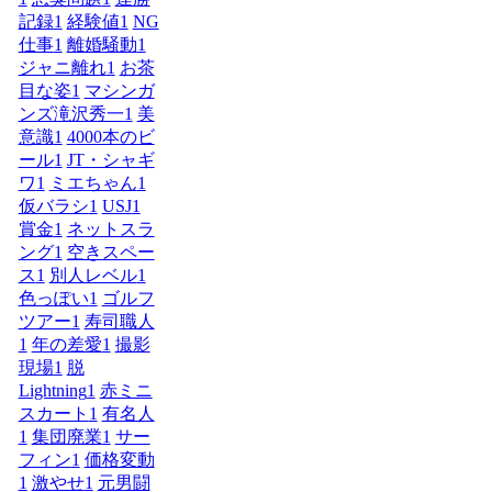
記録
1
経験値
1
NG
仕事
1
離婚騒動
1
ジャニ離れ
1
お茶
目な姿
1
マシンガ
ンズ滝沢秀一
1
美
意識
1
4000本のビ
ール
1
JT・シャギ
ワ
1
ミエちゃん
1
仮バラシ
1
USJ
1
賞金
1
ネットスラ
ング
1
空きスペー
ス
1
別人レベル
1
色っぽい
1
ゴルフ
ツアー
1
寿司職人
1
年の差愛
1
撮影
現場
1
脱
Lightning
1
赤ミニ
スカート
1
有名人
1
集団廃業
1
サー
フィン
1
価格変動
1
激やせ
1
元男闘