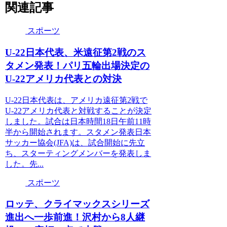
関連記事
スポーツ
U-22日本代表、米遠征第2戦のス
タメン発表！パリ五輪出場決定の
U-22アメリカ代表との対決
U-22日本代表は、アメリカ遠征第2戦で
U-22アメリカ代表と対戦することが決定
しました。試合は日本時間18日午前11時
半から開始されます。スタメン発表日本
サッカー協会(JFA)は、試合開始に先立
ち、スターティングメンバーを発表しま
した。先...
スポーツ
ロッテ、クライマックスシリーズ
進出へ一歩前進！沢村から8人継