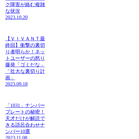
ク障害が絡む複雑
な状況
2023.10.20
【ＶＩＶＡＮＴ最
終回】衝撃の裏切
り者明らか！ネッ
トユーザーの怒り
爆発「ゴミだな」
「壮大な裏切り計
画」
2023.09.18
「1031」ナンバー
プレートの秘密！
天才だけが解読で
きる語呂合わせナ
ンバー10選
2023.11.08