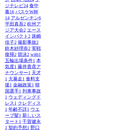
ジテレビ
24
食中
毒
16
バスケW杯
14
アルゼンチン
6
平田真吾
2
杭州ア
ジア大会
2
エース
インパクト
2
床嶋
佳子
2
撮影事故
2
鈴木紗理奈
2
実戦
復帰
2
競泳
2
with
1
五輪出場条件
1
本
気度
1
藤井貴彦ア
ナウンサー
1
天才
1
大暴走
1
食料支
援
1
金融政策
1
韓
国選手
1
列車事故
1
ウェディングド
レス
1
クレディス
1
年齢不詳
1
ウエ
ーブ髪
1
新しいス
タート
1
千賀健永
1
契約予想
1
野口