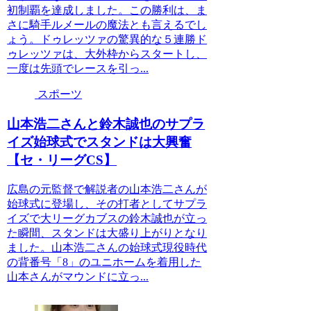
初制覇を達成しました。この勝利は、ま
さに騎手ルメールの魔法とも言えるでし
ょう。ドゥレッツァの驚異的な５連勝ド
ゥレッツァは、大外枠からスタートし、
一度は先頭でレースを引っ...
スポーツ
山本浩二さんと鈴木誠也のサプラ
イズ始球式でスタンドは大興奮
【セ・リーグCS】
広島の元監督で解説者の山本浩二さんが
始球式に登場し、その打者としてサプラ
イズで大リーグカブスの鈴木誠也が立っ
た瞬間、スタンドは大盛り上がりとなり
ました。山本浩二さんの始球式現役時代
の背番号「8」のユニホームを着用した
山本さんがマウンドに立っ...