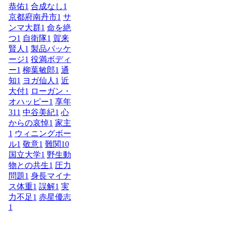
恭佑
1
合成なし
1
京都府南丹市
1
サ
ンマ大群
1
命を絶
つ
1
自衛隊
1
賀来
賢人
1
製品パッケ
ージ
1
役満ボディ
ー
1
柳葉敏郎
1
通
知
1
ヨガ仙人
1
近
大付
1
ローガン・
オハッピー
1
享年
31
1
中谷美紀
1
心
からの哀悼
1
家主
1
ウィニングボー
ル
1
敬意
1
難関10
国立大学
1
野生動
物との共生
1
圧力
問題
1
身長マイナ
ス体重
1
誤解
1
実
力不足
1
赤星優志
1