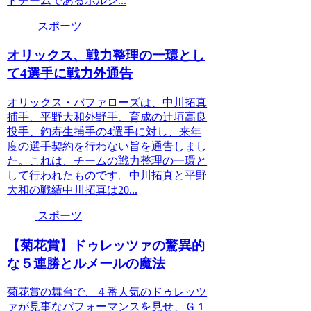
ドチームであるボルシ...
スポーツ
オリックス、戦力整理の一環とし
て4選手に戦力外通告
オリックス・バファローズは、中川拓真
捕手、平野大和外野手、育成の辻垣高良
投手、釣寿生捕手の4選手に対し、来年
度の選手契約を行わない旨を通告しまし
た。これは、チームの戦力整理の一環と
して行われたものです。中川拓真と平野
大和の戦績中川拓真は20...
スポーツ
【菊花賞】ドゥレッツァの驚異的
な５連勝とルメールの魔法
菊花賞の舞台で、４番人気のドゥレッツ
ァが見事なパフォーマンスを見せ、Ｇ１