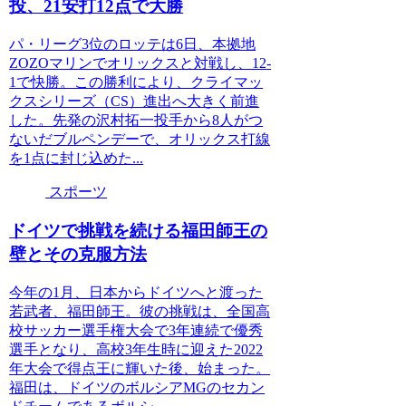
投、21安打12点で大勝
パ・リーグ3位のロッテは6日、本拠地
ZOZOマリンでオリックスと対戦し、12-
1で快勝。この勝利により、クライマッ
クスシリーズ（CS）進出へ大きく前進
した。先発の沢村拓一投手から8人がつ
ないだブルペンデーで、オリックス打線
を1点に封じ込めた...
スポーツ
ドイツで挑戦を続ける福田師王の
壁とその克服方法
今年の1月、日本からドイツへと渡った
若武者、福田師王。彼の挑戦は、全国高
校サッカー選手権大会で3年連続で優秀
選手となり、高校3年生時に迎えた2022
年大会で得点王に輝いた後、始まった。
福田は、ドイツのボルシアMGのセカン