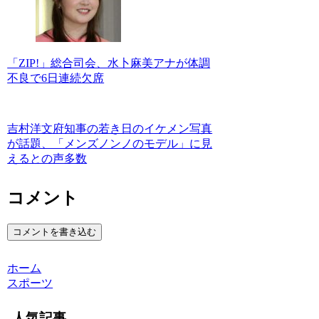
「ZIP!」総合司会、水卜麻美アナが体調
不良で6日連続欠席
吉村洋文府知事の若き日のイケメン写真
が話題、「メンズノンノのモデル」に見
えるとの声多数
コメント
コメントを書き込む
ホーム
スポーツ
人気記事