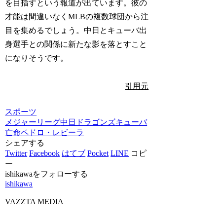
を目指すという報道が出ています。彼の
才能は間違いなくMLBの複数球団から注
目を集めるでしょう。中日とキューバ出
身選手との関係に新たな影を落とすこと
になりそうです。
引用元
スポーツ
メジャーリーグ
中日ドラゴンズ
キューバ
亡命
ペドロ・レビーラ
シェアする
Twitter
Facebook
はてブ
Pocket
LINE
コピ
ー
ishikawaをフォローする
ishikawa
VAZZTA MEDIA