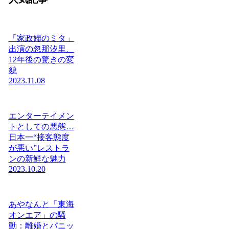
「家政婦のミタ」
出演の忽那汐里、
12年後の驚きの変
貌
2023.11.08
エンターテイメン
トとしての悪態…
日本一“接客態度
が悪い”レストラ
ンの新鮮な魅力
2023.10.20
あやなんと「東海
オンエア」の騒
動：離婚とパニッ