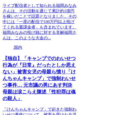
ライブ配信者として知られる福岡みなみ
さんは、その活動を通じて累計約1億円
を稼いだことで話題となりました。その
中には「一度の配信で100万円以上投げ
てくれる重課金者」も含まれています。
福岡みなみの投げ銭に対する見解福岡さ
んは、このような大金の...
国内
【独自】「キャンプでのわいせつ
行為が『日常』だったとしか思え
ない」被害女児の母親ら憤り「け
んちゃんキャンプ」で強制わいせ
つ事件… 元市議の男にあす判決
母親は涙こらえ陳述「性犯罪は魂
の殺人」
「けんちゃんキャンプ」で起きた強制わ
いせつ事件について、被害を受けた女児