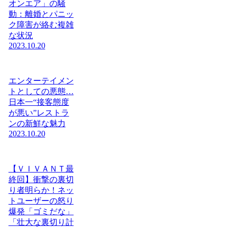
オンエア」の騒
動：離婚とパニッ
ク障害が絡む複雑
な状況
2023.10.20
エンターテイメン
トとしての悪態…
日本一“接客態度
が悪い”レストラ
ンの新鮮な魅力
2023.10.20
【ＶＩＶＡＮＴ最
終回】衝撃の裏切
り者明らか！ネッ
トユーザーの怒り
爆発「ゴミだな」
「壮大な裏切り計