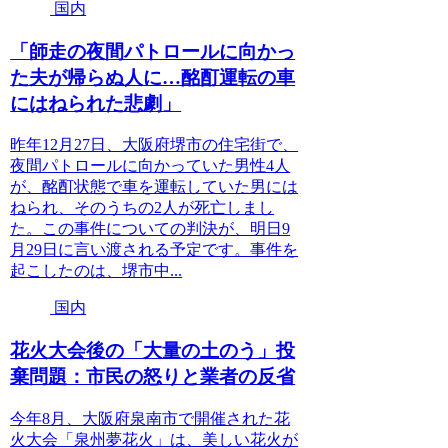
国内
「師走の夜間パトロールに向かっ
た夫が帰らぬ人に…酩酊運転の車
にはねられた悲劇」
昨年12月27日、大阪府堺市の住宅街で、
夜間パトロールに向かっていた男性4人
が、酩酊状態で車を運転していた男には
ねられ、そのうちの2人が死亡しまし
た。この事件についての判決が、明日9
月29日に言い渡される予定です。事件を
起こしたのは、堺市中...
国内
花火大会後の「大量の土のう」投
棄問題：市民の怒りと業者の反省
今年8月、大阪府泉南市で開催された花
火大会「泉州夢花火」は、美しい花火が