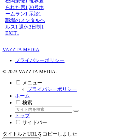
松岡茉優
1
視界遮
られた席
1
20号ホ
ームラン
1
示談
1
職場のメンタルヘ
ルス
1
週休3日制
1
EXIT
1
VAZZTA MEDIA
プライバシーポリシー
© 2023 VAZZTA MEDIA.
メニュー
プライバシーポリシー
ホーム
検索
トップ
サイドバー
タイトルとURLをコピーしました