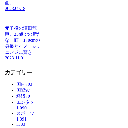
画」
2023.09.18
元子役の濱田龍
臣、23歳での新た
な一面！178cmの
身長とイメージチ
ェンジに驚き
2023.11.01
カテゴリー
国内
703
国際
97
経済
70
エンタメ
1,090
スポーツ
1,391
IT
33