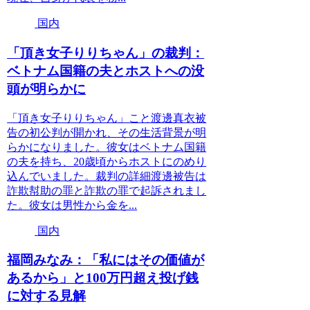
国内
「頂き女子りりちゃん」の裁判：
ベトナム国籍の夫とホストへの没
頭が明らかに
「頂き女子りりちゃん」こと渡邊真衣被
告の初公判が開かれ、その生活背景が明
らかになりました。彼女はベトナム国籍
の夫を持ち、20歳頃からホストにのめり
込んでいました。裁判の詳細渡邊被告は
詐欺幇助の罪と詐欺の罪で起訴されまし
た。彼女は男性から金を...
国内
福岡みなみ：「私にはその価値が
あるから」と100万円超え投げ銭
に対する見解