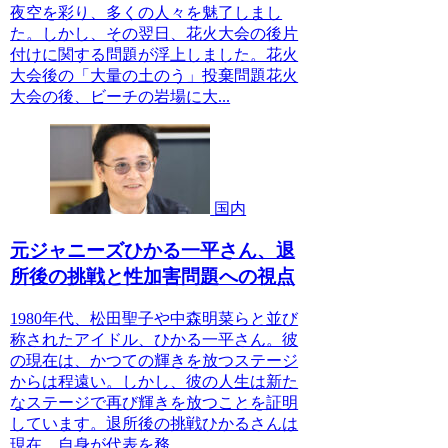
夜空を彩り、多くの人々を魅了しまし
た。しかし、その翌日、花火大会の後片
付けに関する問題が浮上しました。花火
大会後の「大量の土のう」投棄問題花火
大会の後、ビーチの岩場に大...
国内
元ジャニーズひかる一平さん、退
所後の挑戦と性加害問題への視点
1980年代、松田聖子や中森明菜らと並び
称されたアイドル、ひかる一平さん。彼
の現在は、かつての輝きを放つステージ
からは程遠い。しかし、彼の人生は新た
なステージで再び輝きを放つことを証明
しています。退所後の挑戦ひかるさんは
現在、自身が代表を務...