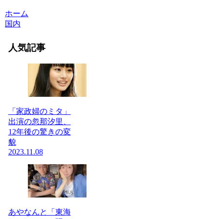
ホーム
国内
人気記事
「家政婦のミタ」
出演の忽那汐里、
12年後の驚きの変
貌
2023.11.08
あやなんと「東海