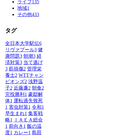
ライフ
135
地域
1
その他
433
タグ
全日本大学駅伝
6
リヴァプール
3
健
康問題
3
朝潮
3
経
済対策
3
当て逃げ
3
筋損傷
2
管理栄
養士
2
WTTチャン
ピオンズ
2
浅野温
子
2
近藤廉
2
朝食
2
完投勝利
1
豪邸解
体
1
運転過失致死
1
害虫対策
1
令和
1
早生まれ
1
集客戦
略
1
ＩＡＥＡ総会
1
前向き
1
飯の温
度
1
カレー
1
島田