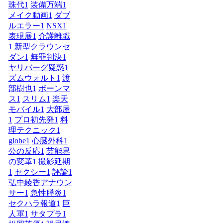
珠代
1
装備万端
1
メイク動画
1
ダブ
ルエラー
1
NSX
1
表現展
1
介護離職
1
新型クラウンセ
ダン
1
無罪判決
1
ヤリバーグ疑惑
1
ズムウォルト
1
渡
部樹也
1
ボーンマ
ス
1
スリム
1
楽天
モバイル
1
大部屋
1
プロ初先発
1
料
理テクニック
1
globe
1
心臓外科
1
公の反応
1
芸能界
の変革
1
撮影延期
1
セクシー
1
評論
1
弘中綾香アナウン
サー
1
急性膵炎
1
セクハラ報道
1
巨
人軍
1
サタプラ
1