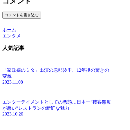
コメント
コメントを書き込む
ホーム
エンタメ
人気記事
「家政婦のミタ」出演の忽那汐里、12年後の驚きの
変貌
2023.11.08
エンターテイメントとしての悪態…日本一“接客態度
が悪い”レストランの新鮮な魅力
2023.10.20