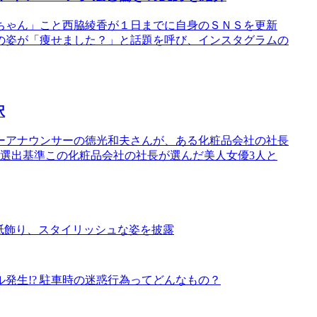
ちゃん」こと西脇綾香が１日までに自身のＳＮＳを更新
の姿が「痩せました？」と話題を呼び、インスタグラムの
択
ーアナウンサーの徳光和夫さんが、ある化粧品会社の社長
選出基準この化粧品会社の社長が選んだ美人女優3人と
表紙飾り、スタイリッシュな姿を披露
発生!? 駐車時の迷惑行為ってどんなもの？