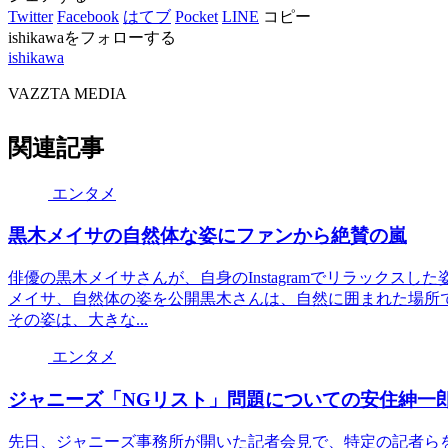
Twitter
Facebook
はてブ
Pocket
LINE
コピー
ishikawaをフォローする
ishikawa
VAZZTA MEDIA
関連記事
エンタメ
黒木メイサの自然体な姿にファンから絶賛の嵐
俳優の黒木メイサさんが、自身のInstagramでリラックス
メイサ、自然体の姿を公開黒木さんは、自然に囲まれた場所
その姿は、大きな...
エンタメ
ジャニーズ「NGリスト」問題についての安住紳一
先日、ジャニーズ事務所が開いた記者会見で、特定の記者ら