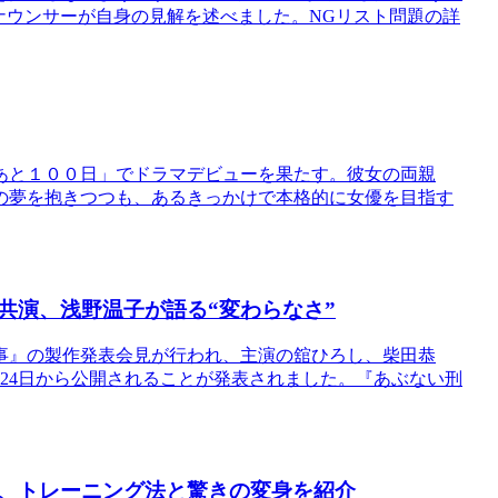
ナウンサーが自身の見解を述べました。NGリスト問題の詳
あと１００日」でドラマデビューを果たす。彼女の両親
の夢を抱きつつも、あるきっかけで本格的に女優を目指す
共演、浅野温子が語る“変わらなさ”
事』の製作発表会見が行われ、主演の舘ひろし、柴田恭
月24日から公開されることが発表されました。『あぶない刑
、トレーニング法と驚きの変身を紹介