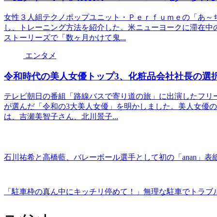
女性３人組テクノポップユニット・Ｐｅｒｆｕｍｅの「あ～
し、トレーニング方法を紹介した。米ニューヨークに滞在中
ストーリーズで「数ヶ月かけて鬼...
エンタメ
令和時代の美人女優トップ3、化粧品会社社長の選
テレビ朝日の番組「路線バスで寄り道の旅」に出演したフリ
が選んだ「令和の3大美人女優」を明かしました。美人女優の
は、吉瀬美智子さん、北川景子...
石川祐希と高橋藍、バレーボール選手として初の「anan」
「駐車枠の真ん中にキッチリ停めて！」無理な駐車でトラブル