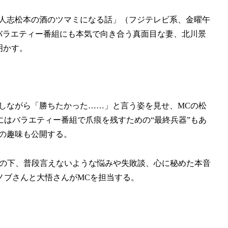
「人志松本の酒のツマミになる話」（フジテレビ系、金曜午
は、バラエティー番組にも本気で向き合う真面目な妻、北川景
明かす。
をしながら「勝ちたかった……」と言う姿を見せ、MCの松
はバラエティー番組で爪痕を残すための“最終兵器”もあ
んの趣味も公開する。
ルの下、普段言えないような悩みや失敗談、心に秘めた本音
ノブさんと大悟さんがMCを担当する。