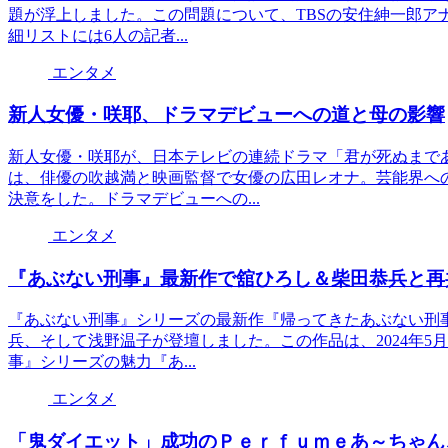
題が浮上しました。この問題について、TBSの安住紳一郎ア
細リストには6人の記者...
エンタメ
新人女優・咲耶、ドラマデビューへの道と母の影響
新人女優・咲耶が、日本テレビの連続ドラマ「君が死ぬまで
は、俳優の吹越満と映画監督で女優の広田レオナ。芸能界へ
決意をした。ドラマデビューへの...
エンタメ
『あぶない刑事』最新作で舘ひろし＆柴田恭兵と再
『あぶない刑事』シリーズの最新作『帰ってきたあぶない刑
兵、そして浅野温子が登壇しました。この作品は、2024年5
事』シリーズの魅力『あ...
エンタメ
「鬼ダイエット」成功のＰｅｒｆｕｍｅあ～ちゃん