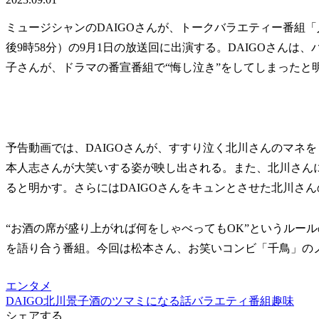
ミュージシャンのDAIGOさんが、トークバラエティー番組
後9時58分）の9月1日の放送回に出演する。DAIGOさん
子さんが、ドラマの番宣番組で“悔し泣き”をしてしまったと
予告動画では、DAIGOさんが、すすり泣く北川さんのマネ
本人志さんが大笑いする姿が映し出される。また、北川さんに
ると明かす。さらにはDAIGOさんをキュンとさせた北川さ
“お酒の席が盛り上がれば何をしゃべってもOK”というルー
を語り合う番組。今回は松本さん、お笑いコンビ「千鳥」の
エンタメ
DAIGO
北川景子
酒のツマミになる話
バラエティ番組
趣味
シェアする