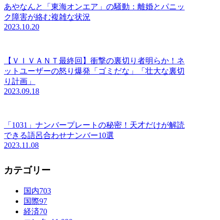
あやなんと「東海オンエア」の騒動：離婚とパニッ
ク障害が絡む複雑な状況
2023.10.20
【ＶＩＶＡＮＴ最終回】衝撃の裏切り者明らか！ネ
ットユーザーの怒り爆発「ゴミだな」「壮大な裏切
り計画」
2023.09.18
「1031」ナンバープレートの秘密！天才だけが解読
できる語呂合わせナンバー10選
2023.11.08
カテゴリー
国内
703
国際
97
経済
70