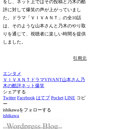
をし、ネット上ではその投稿と乃木の酷
評に対して爆笑の声が上がっていまし
た。ドラマ「ＶＩＶＡＮＴ」の全10話
は、そのような山本さんと乃木のやり取
りを通じて、視聴者に楽しい時間を提供
しました。
引用元
エンタメ
ＶＩＶＡＮＴ
ドラマ
VIVANT
山本さん
乃
木の酷評
ネット爆笑
シェアする
Twitter
Facebook
はてブ
Pocket
LINE
コピ
ー
ishikawaをフォローする
ishikawa