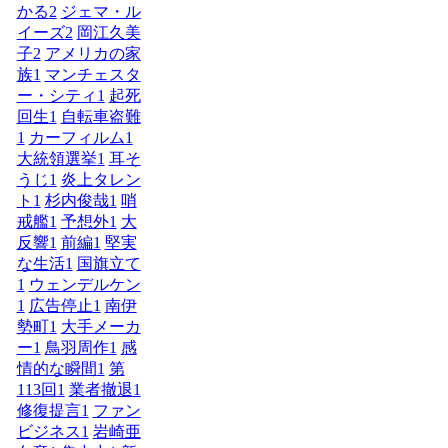
かる
2
ジェマ・ル
イーズ
2
岡江久美
子
2
アメリカの家
族
1
マンチェスタ
ー・シティ
1
起死
回生
1
自転車盗難
1
カーフィルム
1
大統領選挙
1
耳そ
うじ
1
炎上タレン
ト
1
杉内俊哉
1
哨
戒艦
1
予想外
1
大
反響
1
前編
1
堅実
な生活
1
国旗立て
1
ウェンデルケン
1
広告停止
1
南伊
勢町
1
大手メーカ
ー
1
鳥羽周作
1
感
情的な瞬間
1
第
113回
1
業者撤退
1
修復提言
1
ファン
ビジネス
1
岩崎亜