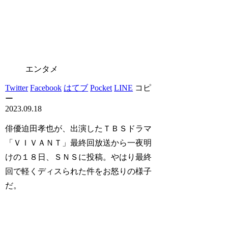
エンタメ
Twitter
Facebook
はてブ
Pocket
LINE
コピ
ー
2023.09.18
俳優迫田孝也が、出演したＴＢＳドラマ
「ＶＩＶＡＮＴ」最終回放送から一夜明
けの１８日、ＳＮＳに投稿。やはり最終
回で軽くディスられた件をお怒りの様子
だ。