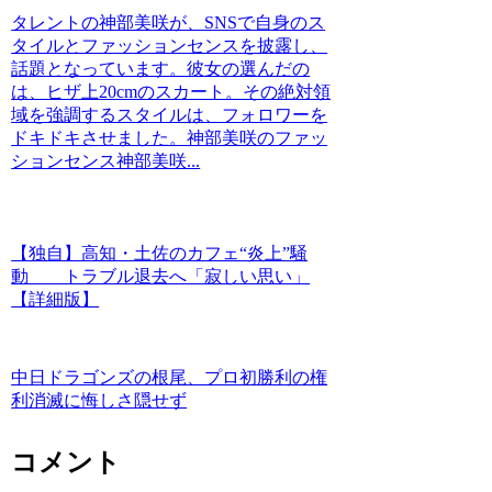
タレントの神部美咲が、SNSで自身のス
タイルとファッションセンスを披露し、
話題となっています。彼女の選んだの
は、ヒザ上20cmのスカート。その絶対領
域を強調するスタイルは、フォロワーを
ドキドキさせました。神部美咲のファッ
ションセンス神部美咲...
【独自】高知・土佐のカフェ“炎上”騒
動 トラブル退去へ「寂しい思い」
【詳細版】
中日ドラゴンズの根尾、プロ初勝利の権
利消滅に悔しさ隠せず
コメント