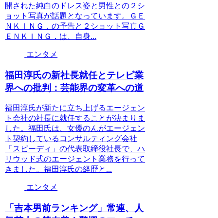
開された純白のドレス姿と男性との２シ
ョット写真が話題となっています。ＧＥ
ＮＫＩＮＧ．の予告と２ショット写真Ｇ
ＥＮＫＩＮＧ．は、自身...
エンタメ
福田淳氏の新社長就任とテレビ業
界への批判：芸能界の変革への道
福田淳氏が新たに立ち上げるエージェン
ト会社の社長に就任することが決まりま
した。福田氏は、女優のんがエージェン
ト契約しているコンサルティング会社
「スピーディ」の代表取締役社長で、ハ
リウッド式のエージェント業務を行って
きました。福田淳氏の経歴と...
エンタメ
「吉本男前ランキング」常連、人