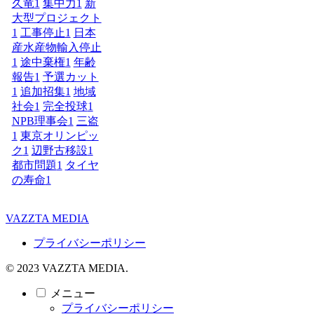
久竜
1
集中力
1
新
大型プロジェクト
1
工事停止
1
日本
産水産物輸入停止
1
途中棄権
1
年齢
報告
1
予選カット
1
追加招集
1
地域
社会
1
完全投球
1
NPB理事会
1
三盗
1
東京オリンピッ
ク
1
辺野古移設
1
都市問題
1
タイヤ
の寿命
1
VAZZTA MEDIA
プライバシーポリシー
© 2023 VAZZTA MEDIA.
メニュー
プライバシーポリシー