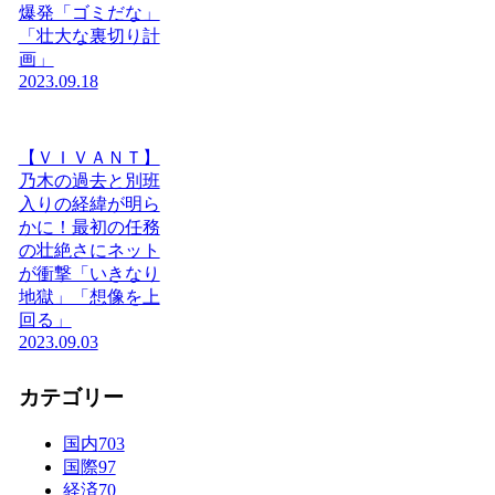
爆発「ゴミだな」
「壮大な裏切り計
画」
2023.09.18
【ＶＩＶＡＮＴ】
乃木の過去と別班
入りの経緯が明ら
かに！最初の任務
の壮絶さにネット
が衝撃「いきなり
地獄」「想像を上
回る」
2023.09.03
カテゴリー
国内
703
国際
97
経済
70