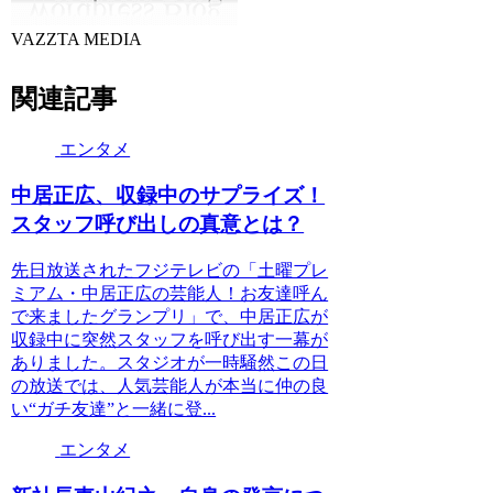
VAZZTA MEDIA
関連記事
エンタメ
中居正広、収録中のサプライズ！
スタッフ呼び出しの真意とは？
先日放送されたフジテレビの「土曜プレ
ミアム・中居正広の芸能人！お友達呼ん
で来ましたグランプリ」で、中居正広が
収録中に突然スタッフを呼び出す一幕が
ありました。スタジオが一時騒然この日
の放送では、人気芸能人が本当に仲の良
い“ガチ友達”と一緒に登...
エンタメ