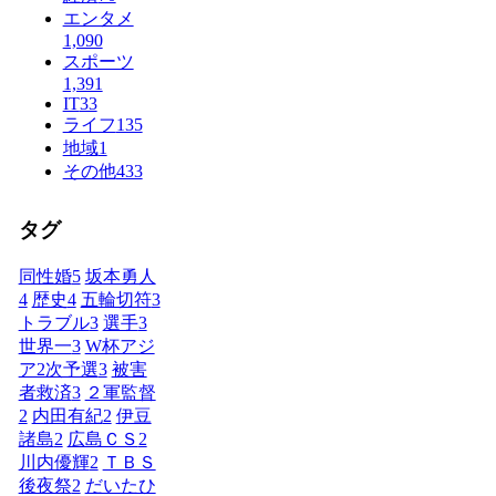
エンタメ
1,090
スポーツ
1,391
IT
33
ライフ
135
地域
1
その他
433
タグ
同性婚
5
坂本勇人
4
歴史
4
五輪切符
3
トラブル
3
選手
3
世界一
3
W杯アジ
ア2次予選
3
被害
者救済
3
２軍監督
2
内田有紀
2
伊豆
諸島
2
広島ＣＳ
2
川内優輝
2
ＴＢＳ
後夜祭
2
だいたひ