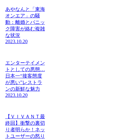
あやなんと「東海
オンエア」の騒
動：離婚とパニッ
ク障害が絡む複雑
な状況
2023.10.20
エンターテイメン
トとしての悪態…
日本一“接客態度
が悪い”レストラ
ンの新鮮な魅力
2023.10.20
【ＶＩＶＡＮＴ最
終回】衝撃の裏切
り者明らか！ネッ
トユーザーの怒り