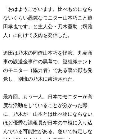
「おはようございます。比べものになら
ないくらい愚鈍なモニター山本巧こと迫
田孝也です」と主人公・乃木憂助（堺雅
人）に向けて皮肉を発信した。
迫田は乃木の同僚山本巧を怪演。丸菱商
事の誤送金事件の黒幕で、謎組織テント
のモニター（協力者）である裏の顔も発
覚し、別班の乃木に粛清された。
最終回。もう一人、日本でモニターが高
度な活動をしていることが分かった際
に、乃木が「山本とは比べ物にならない
ほど優秀な諜報員が日本の中枢に入り込
んでいる可能性がある。急いで特定しな