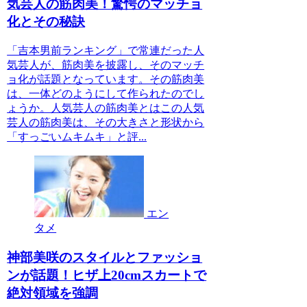
気芸人の筋肉美！驚愕のマッチョ
化とその秘訣
「吉本男前ランキング」で常連だった人
気芸人が、筋肉美を披露し、そのマッチ
ョ化が話題となっています。その筋肉美
は、一体どのようにして作られたのでし
ょうか。人気芸人の筋肉美とはこの人気
芸人の筋肉美は、その大きさと形状から
「すっごいムキムキ」と評...
エン
タメ
神部美咲のスタイルとファッショ
ンが話題！ヒザ上20cmスカートで
絶対領域を強調