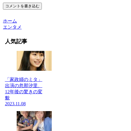
コメントを書き込む
ホーム
エンタメ
人気記事
「家政婦のミタ」
出演の忽那汐里、
12年後の驚きの変
貌
2023.11.08