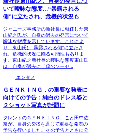
新社長東山紀之、自身の発言につ
いて曖昧な態度…“暴露される
側”に立たされ、危機的状況も
ジャニーズ事務所の新社長に就任した東
山紀之氏が、自身の過去の発言について
曖昧な態度を示しています。これによ
り、東山氏は“暴露される側”に立たさ
れ、危機的状況に陥る可能性もありま
す。東山紀之新社長の曖昧な態度東山氏
は、自身が過去に「僕のソーセ...
エンタメ
ＧＥＮＫＩＮＧ．の重要な発表に
向けての予告：純白のドレス姿と
２ショット写真が話題に
タレントのＧＥＮＫＩＮＧ．こと田中佐
奈が、自身のSNSを通じて重要な発表の
予告を行いました。その予告とともに公