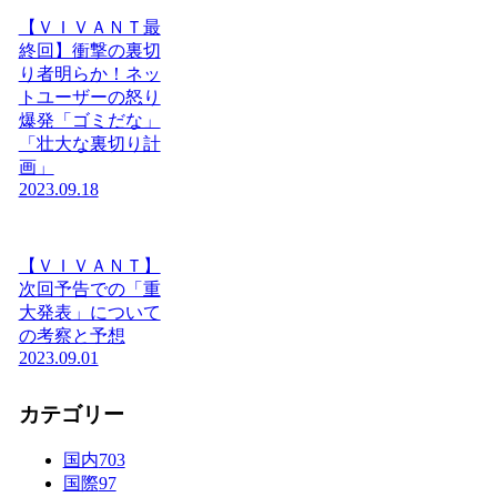
【ＶＩＶＡＮＴ最
終回】衝撃の裏切
り者明らか！ネッ
トユーザーの怒り
爆発「ゴミだな」
「壮大な裏切り計
画」
2023.09.18
【ＶＩＶＡＮＴ】
次回予告での「重
大発表」について
の考察と予想
2023.09.01
カテゴリー
国内
703
国際
97