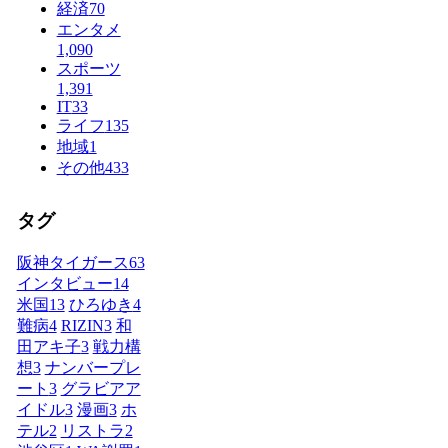
経済
70
エンタメ
1,090
スポーツ
1,391
IT
33
ライフ
135
地域
1
その他
433
タグ
阪神タイガース
63
インタビュー
14
米国
13
ひろゆき
4
難病
4
RIZIN
3
和
田アキ子
3
戦力構
想
3
ナンバープレ
ート
3
グラビアア
イドル
3
漫画
3
ホ
テル
2
リストラ
2