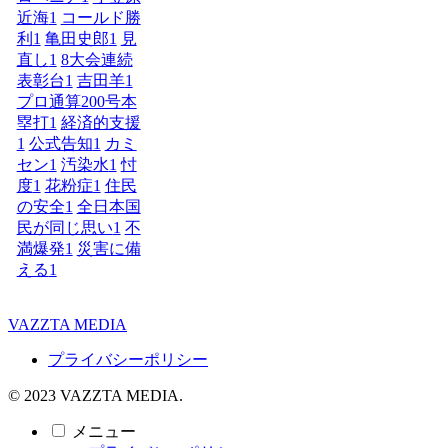
近海
1
コールド勝
利
1
亀田史郎
1
見
直し
1
8大会連続
表彰台
1
吉田羊
1
プロ通算200号本
塁打
1
経済的支援
1
公式告知
1
カミ
セン
1
汚染水
1
忖
度
1
花粉症
1
住民
の安全
1
全日本国
民が同じ思い
1
不
満爆発
1
災害に備
える
1
VAZZTA MEDIA
プライバシーポリシー
© 2023 VAZZTA MEDIA.
メニュー