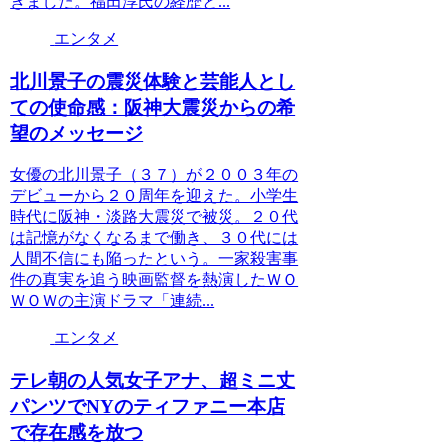
きました。福田淳氏の経歴と...
エンタメ
北川景子の震災体験と芸能人とし
ての使命感：阪神大震災からの希
望のメッセージ
女優の北川景子（３７）が２００３年の
デビューから２０周年を迎えた。小学生
時代に阪神・淡路大震災で被災。２０代
は記憶がなくなるまで働き、３０代には
人間不信にも陥ったという。一家殺害事
件の真実を追う映画監督を熱演したＷＯ
ＷＯＷの主演ドラマ「連続...
エンタメ
テレ朝の人気女子アナ、超ミニ丈
パンツでNYのティファニー本店
で存在感を放つ