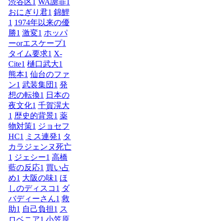
渋谷区
1
WA謝罪
1
おにぎり君
1
錦鯉
1
1974年以来の優
勝
1
激変
1
ホッパ
ーorエスケープ
1
タイム要求
1
X-
Cite
1
樋口武大
1
熊本
1
仙台のファ
ン
1
武装集団
1
発
想の転換
1
日本の
夜文化
1
千賀滉大
1
歴史的背景
1
薬
物対策
1
ジョセフ
HC
1
ミス連発
1
タ
カラジェンヌ死亡
1
ジェシー
1
高橋
藍の反応
1
買い占
め
1
大阪の味
1
ほ
しのディスコ
1
ダ
バディーさん
1
救
助
1
自己負担
1
ス
ロベニア
1
小笠原