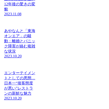
12年後の驚きの変
貌
2023.11.08
あやなんと「東海
オンエア」の騒
動：離婚とパニッ
ク障害が絡む複雑
な状況
2023.10.20
エンターテイメン
トとしての悪態…
日本一“接客態度
が悪い”レストラ
ンの新鮮な魅力
2023.10.20