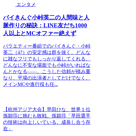
エンタメ
バイきんぐ小峠英二の人間味と人
脈作りの秘訣：LINE友だち1000
人以上とMCオファー絶えず
バラエティー番組でのバイきんぐ・小峠
英二（47）の安定感は群を抜く。どんな
に雑なフリでもしっかり返してくれる、
どんなに不安な場面でも小峠がいればな
んとかなる――。こうした信頼が積み重
なり、平場の出演者としてだけでなく、
メインMCや進行役も任...
【杭州アジア大会】早田ひな、世界１位
孫穎莎に挑むも敗戦。孫穎莎「早田選手
の技術は向上しいている。成長し合う存
在」