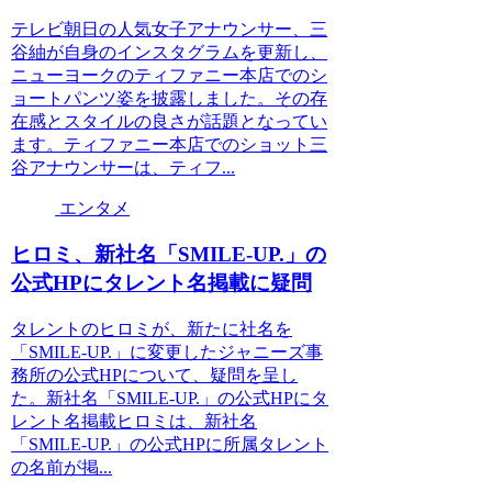
テレビ朝日の人気女子アナウンサー、三
谷紬が自身のインスタグラムを更新し、
ニューヨークのティファニー本店でのシ
ョートパンツ姿を披露しました。その存
在感とスタイルの良さが話題となってい
ます。ティファニー本店でのショット三
谷アナウンサーは、ティフ...
エンタメ
ヒロミ、新社名「SMILE-UP.」の
公式HPにタレント名掲載に疑問
タレントのヒロミが、新たに社名を
「SMILE-UP.」に変更したジャニーズ事
務所の公式HPについて、疑問を呈し
た。新社名「SMILE-UP.」の公式HPにタ
レント名掲載ヒロミは、新社名
「SMILE-UP.」の公式HPに所属タレント
の名前が掲...