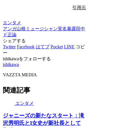
引用元
エンタメ
アンガ山根
ミュージシャン
実名暴露
田中
ド正論
シェアする
Twitter
Facebook
はてブ
Pocket
LINE
コピ
ー
ishikawaをフォローする
ishikawa
VAZZTA MEDIA
関連記事
エンタメ
ジャニーズの新たなスタート：滝
沢秀明氏とI女史が新社長として