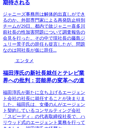
期待される
ジャニーズ事務所は解体的出直しができ
るのか。外部専門家による再発防止特別
チームが29日、都内で故ジャニー喜多川
前社長の性加害問題について調査報告の
会見を行った。その中で現社長の藤島ジ
ュリー景子氏の辞任も提言したが、問題
なのは同社長が仮に辞任...
エンタメ
福田淳氏の新社長就任とテレビ業
界への批判：芸能界の変革への道
福田淳氏が新たに立ち上げるエージェン
ト会社の社長に就任することが決まりま
した。福田氏は、女優のんがエージェン
ト契約しているコンサルティング会社
「スピーディ」の代表取締役社長で、ハ
リウッド式のエージェント業務を行って