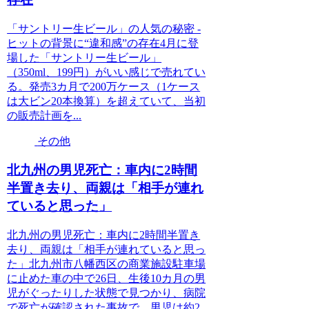
「サントリー生ビール」の人気の秘密 -
ヒットの背景に“違和感”の存在4月に登
場した「サントリー生ビール」
（350ml、199円）がいい感じで売れてい
る。発売3カ月で200万ケース（1ケース
は大ビン20本換算）を超えていて、当初
の販売計画を...
その他
北九州の男児死亡：車内に2時間
半置き去り、両親は「相手が連れ
ていると思った」
北九州の男児死亡：車内に2時間半置き
去り、両親は「相手が連れていると思っ
た」北九州市八幡西区の商業施設駐車場
に止めた車の中で26日、生後10カ月の男
児がぐったりした状態で見つかり、病院
で死亡が確認された事故で、男児は約2