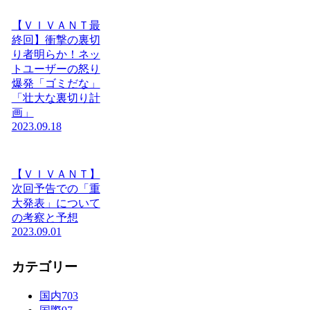
【ＶＩＶＡＮＴ最
終回】衝撃の裏切
り者明らか！ネッ
トユーザーの怒り
爆発「ゴミだな」
「壮大な裏切り計
画」
2023.09.18
【ＶＩＶＡＮＴ】
次回予告での「重
大発表」について
の考察と予想
2023.09.01
カテゴリー
国内
703