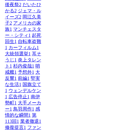
後夜祭
2
だいたひ
かる
2
ジェマ・ル
イーズ
2
岡江久美
子
2
アメリカの家
族
1
マンチェスタ
ー・シティ
1
起死
回生
1
自転車盗難
1
カーフィルム
1
大統領選挙
1
耳そ
うじ
1
炎上タレン
ト
1
杉内俊哉
1
哨
戒艦
1
予想外
1
大
反響
1
前編
1
堅実
な生活
1
国旗立て
1
ウェンデルケン
1
広告停止
1
南伊
勢町
1
大手メーカ
ー
1
鳥羽周作
1
感
情的な瞬間
1
第
113回
1
業者撤退
1
修復提言
1
ファン