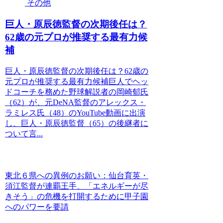
その他
巨人・原辰徳監督の次期後任は？
62歳の元プロが推奨する最有力候
補
巨人・原辰徳監督の次期後任は？62歳の
元プロが推奨する最有力候補巨人でヘッ
ドコーチを務めた野球解説者の岡崎郁氏
（62）が、元DeNA監督のアレックス・
ラミレス氏（48）のYouTube動画に出演
し、巨人・原辰徳監督（65）の後継者に
ついて言...
東北６県への異例のお願い：仙台育英・
須江監督が連覇王手、「エネルギーが尽
きそう」の危機を打開するために甲子園
へのパワーを要請