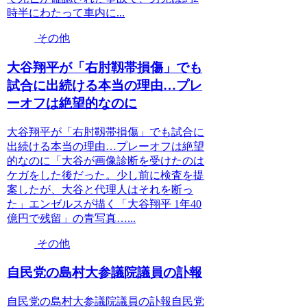
時半にわたって車内に...
その他
大谷翔平が「右肘靱帯損傷」でも
試合に出続ける本当の理由…プレ
ーオフは絶望的なのに
大谷翔平が「右肘靱帯損傷」でも試合に
出続ける本当の理由…プレーオフは絶望
的なのに「大谷が画像診断を受けたのは
ケガをした後だった。少し前に検査を提
案したが、大谷と代理人はそれを断っ
た」エンゼルスが描く「大谷翔平 1年40
億円で残留」の青写真…...
その他
自民党の島村大参議院議員の訃報
自民党の島村大参議院議員の訃報自民党