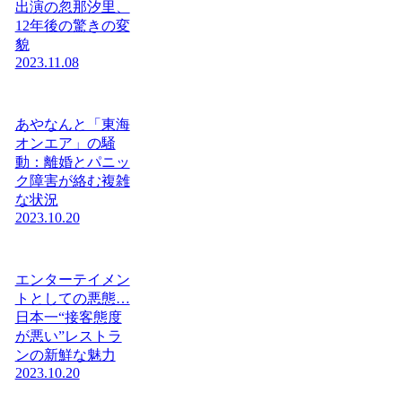
出演の忽那汐里、
12年後の驚きの変
貌
2023.11.08
あやなんと「東海
オンエア」の騒
動：離婚とパニッ
ク障害が絡む複雑
な状況
2023.10.20
エンターテイメン
トとしての悪態…
日本一“接客態度
が悪い”レストラ
ンの新鮮な魅力
2023.10.20