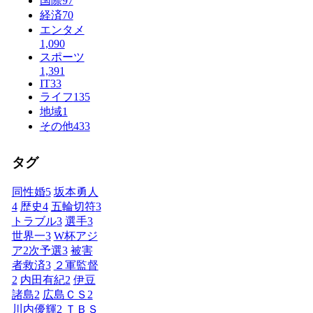
国際
97
経済
70
エンタメ
1,090
スポーツ
1,391
IT
33
ライフ
135
地域
1
その他
433
タグ
同性婚
5
坂本勇人
4
歴史
4
五輪切符
3
トラブル
3
選手
3
世界一
3
W杯アジ
ア2次予選
3
被害
者救済
3
２軍監督
2
内田有紀
2
伊豆
諸島
2
広島ＣＳ
2
川内優輝
2
ＴＢＳ