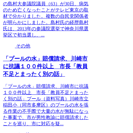
の島村大参議院議員（63）が30日、病気
のため亡くなったことがテレビ東京の取
材で分かりました。複数の自民党関係者
が明らかにしました。島村氏の経歴島村
氏は、2013年の参議院選挙で神奈川県選
挙区で初当選し、...
その他
「プールの水」賠償請求、川崎市
に抗議１００件以上 市長「教員
不足とまったく別の話」
「プールの水」賠償請求、川崎市に抗議
１００件以上 市長「教員不足とまった
く別の話」プール（資料写真）川崎市立
稲田小（同市多摩区）のプールの水を張
る作業の不手際で大量の水が無駄になっ
た事案で、市が男性教諭に賠償請求した
ことを巡り、市に対応を疑...