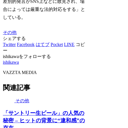
差別的発言がSNS上などに散見され、場
合によっては厳重な法的対応をする」と
している。
その他
シェアする
Twitter
Facebook
はてブ
Pocket
LINE
コピ
ー
ishikawaをフォローする
ishikawa
VAZZTA MEDIA
関連記事
その他
「サントリー生ビール」の人気の
秘密 – ヒットの背景に“違和感”の
存在