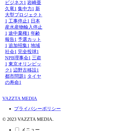
ビジネス
1
岩崎亜
久竜
1
集中力
1
新
大型プロジェクト
1
工事停止
1
日本
産水産物輸入停止
1
途中棄権
1
年齢
報告
1
予選カット
1
追加招集
1
地域
社会
1
完全投球
1
NPB理事会
1
三盗
1
東京オリンピッ
ク
1
辺野古移設
1
都市問題
1
タイヤ
の寿命
1
VAZZTA MEDIA
プライバシーポリシー
© 2023 VAZZTA MEDIA.
メニュー