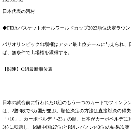
日本代表の河村
◆FIBAバスケットボールワールドカップ2023順位決定ラウン
パリオリンピック出場権はアジア最上位チームに与えられ、日本(
ば、無条件で出場権を獲得する。
【関連】O組最新順位表
日本の試合前に行われたO組のもう一つのカードでフィンラ
は、2勝3敗で3カ国が並ぶ。順位決定の方法は直接対決の得失
「+10」、カーボベルデ「-23」の順。日本がカーボベルデに
3位に転落し、M組中国(27位)とP組レバノン(43位)の結果