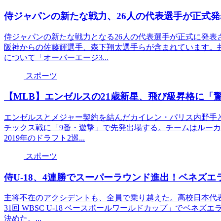
侍ジャパンの新たな戦力、26人の代表選手が正式発
侍ジャパンの新たな戦力となる26人の代表選手が正式に発表
阪神からの佐藤輝選手、森下翔太選手らが含まれています。
について「オーバーエージ3...
スポーツ
【MLB】エンゼルスの21歳新星、飛び級昇格に「
エンゼルスとメジャー契約を結んだカイレン・パリス内野手と
チックス戦に「9番・遊撃」で先発出場する。チームはルーカ
2019年のドラフト2巡...
スポーツ
侍U-18、4連勝でスーパーラウンド進出！ベネズエ
主将不在のアクシデントも、全員で乗り越えた。高校日本代
31回 WBSC U-18 ベースボールワールドカップ」でベネズ
決めた。...