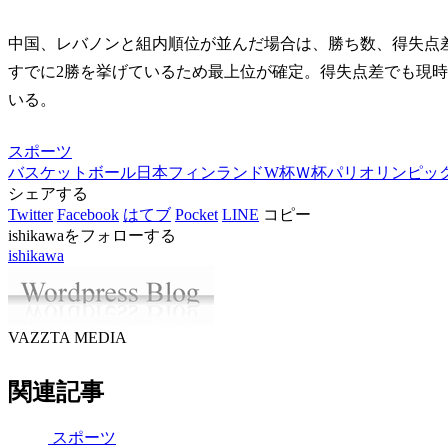
中国、レバノンと組内順位が並んだ場合は、勝ち数、得失点
すでに2勝を挙げているため最上位が確定。得失点差でも現時点
いる。
スポーツ
バスケットボール
日本
フィンランド
W杯
Ｗ杯
パリオリンピッ
シェアする
Twitter
Facebook
はてブ
Pocket
LINE
コピー
ishikawaをフォローする
ishikawa
VAZZTA MEDIA
関連記事
スポーツ