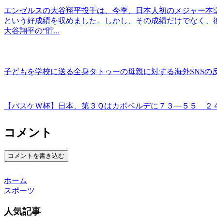
エンゼルスの大谷翔平投手は、今季、日本人初のメジャー本塁打王
という好成績を収めました。しかし、その成績だけでなく、彼
大谷翔平の“貯...
子どもを学校に送る全身タトゥーの母親に対する海外SNSの
【バスケＷ杯】日本、第３Ｑはカボベルデに７３―５５ ２
コメント
コメントを書き込む
ホーム
スポーツ
人気記事