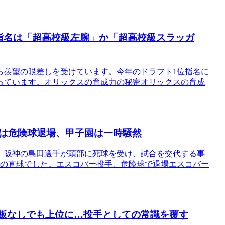
指名は「超高校級左腕」か「超高校級スラッガ
ら羨望の眼差しを受けています。今年のドラフト1位指名に
っています。オリックスの育成力の秘密オリックスの育成
は危険球退場、甲子園は一時騒然
、阪神の島田選手が頭部に死球を受け、試合を交代する事
ロの直球でした。エスコバー投手、危険球で退場エスコバー
登板なしでも上位に…投手としての常識を覆す