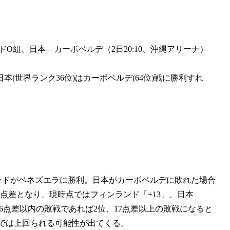
ドO組、日本―カーボベルデ（2日20:10、沖縄アリーナ）
世界ランク36位)はカーボベルデ(64位)戦に勝利すれ
ンドがベネズエラに勝利。日本がカーボベルデに敗れた場合
点差となり、現時点ではフィンランド「+13」、日本
16点差以内の敗戦であれば2位、17点差以上の敗戦になると
次第では上回られる可能性が出てくる。