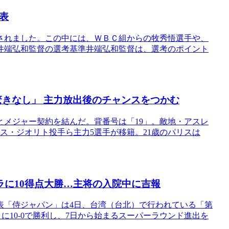
表
されました。この中には、ＷＢＣ組からの牧秀悟選手や、
井端弘和監督の選考基準井端弘和監督は、選考のポイント
驚きなし」 主力放出後のチャンスをつかむ
メジャー契約を結んだ。背番号は「19」。敵地・アスレ
ス・ジオリト投手ら主力5選手が移籍。21歳のパリスは
ラに10得点大勝…主将の入院中に吉報
表「侍ジャパン」は4日、台湾（台北）で行われている「第
エラに10-0で勝利し、7日から始まるスーパーラウンド進出を