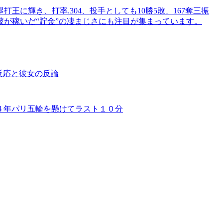
に輝き、打率.304、投手としても10勝5敗、167奪三振
が稼いだ“貯金”の凄まじさにも注目が集まっています。
反応と彼女の反論
４年パリ五輪を懸けてラスト１０分