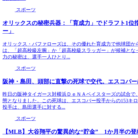
スポーツ
オリックスの秘密兵器：「育成力」でドラフト1位
ー」
オリックス・バファローズは、その優れた育成力で他球団か
は、「超高校級左腕」か「超高校級スラッガー」が候補とな
力の秘密は、選手一人ひとり...
スポーツ
阪神・島田、頭部に直撃の死球で交代。エスコバー
昨日の阪神タイガース対横浜ＤｅＮＡベイスターズの試合で
態となりました。この死球は、エスコバー投手からの153キ
投手は、島田選手に対する...
スポーツ
【MLB】大谷翔平の驚異的な“貯金” 1か月半の