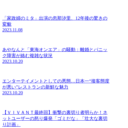
「家政婦のミタ」出演の忽那汐里、12年後の驚きの
変貌
2023.11.08
あやなんと「東海オンエア」の騒動：離婚とパニッ
ク障害が絡む複雑な状況
2023.10.20
エンターテイメントとしての悪態…日本一“接客態度
が悪い”レストランの新鮮な魅力
2023.10.20
【ＶＩＶＡＮＴ最終回】衝撃の裏切り者明らか！ネ
ットユーザーの怒り爆発「ゴミだな」「壮大な裏切
り計画」