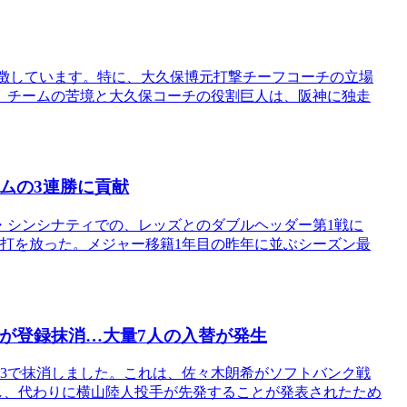
象徴しています。特に、大久保博元打撃チーフコーチの立場
。チームの苦境と大久保コーチの役割巨人は、阪神に独走
ームの3連勝に貢献
地・シンシナティでの、レッズとのダブルヘッダー第1戦に
本塁打を放った。メジャー移籍1年目の昨年に並ぶシーズン最
海が登録抹消…大量7人の入替が発生
23で抹消しました。これは、佐々木朗希がソフトバンク戦
し、代わりに横山陸人投手が先発することが発表されたため