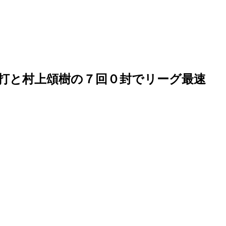
打と村上頌樹の７回０封でリーグ最速