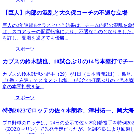
【巨人】内部の混乱と大久保コーチの不遇な立場
巨人の2年連続Bクラスという結果は、チーム内部の混乱を
は、スコアラーの配置転換により、不遇なものとなりました
を許し、夏場を過ぎても優勝...
スポーツ
カブスの鈴木誠也、10試合ぶりの14号本塁打でチ
カブスの鈴木誠也外野手（29）が1日（日本時間2日）、敵
「6番・右翼」でスタメン出場。10試合44打席ぶりの14号
多の本塁打数を記...
スポーツ
特例2023でロッテの佐々木朗希、澤村拓一、岡大
プロ野球のロッテは、24日の公示で佐々木朗希投手を特例20
（ZOZOマリン）で先発予定だったが、体調不良により回避