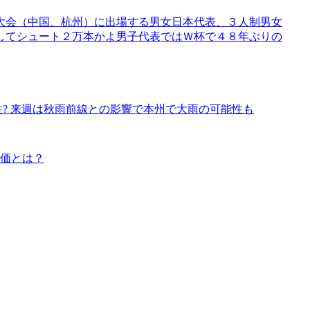
大会（中国、杭州）に出場する男女日本代表、３人制男女
してシュート２万本かよ男子代表ではＷ杯で４８年ぶりの
性? 来週は秋雨前線との影響で本州で大雨の可能性も
真価とは？