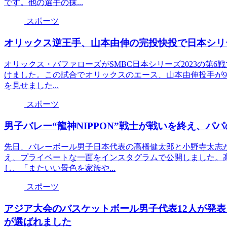
です。他の選手の抹...
スポーツ
オリックス逆王手、山本由伸の完投快投で日本シリ
オリックス・バファローズがSMBC日本シリーズ2023の第6
けました。この試合でオリックスのエース、山本由伸投手が9
を見せました...
スポーツ
男子バレー“龍神NIPPON”戦士が戦いを終え、パ
先日、バレーボール男子日本代表の高橋健太郎と小野寺太志が
え、プライベートな一面をインスタグラムで公開しました。
し、「またいい景色を家族や...
スポーツ
アジア大会のバスケットボール男子代表12人が発
が選ばれました