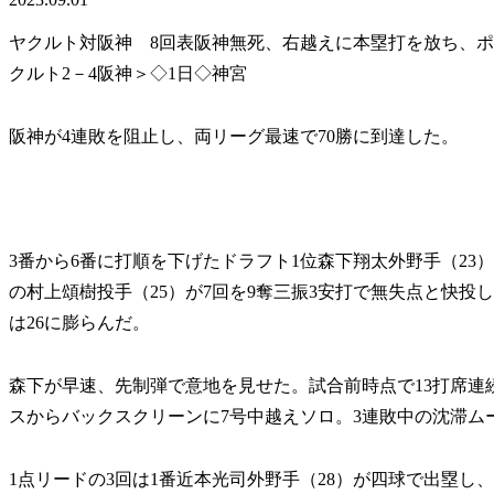
ヤクルト対阪神 8回表阪神無死、右越えに本塁打を放ち、
クルト2－4阪神＞◇1日◇神宮
阪神が4連敗を阻止し、両リーグ最速で70勝に到達した。
3番から6番に打順を下げたドラフト1位森下翔太外野手（23
の村上頌樹投手（25）が7回を9奪三振3安打で無失点と快投
は26に膨らんだ。
森下が早速、先制弾で意地を見せた。試合前時点で13打席連
スからバックスクリーンに7号中越えソロ。3連敗中の沈滞ム
1点リードの3回は1番近本光司外野手（28）が四球で出塁し