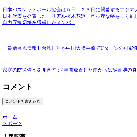
日本バスケットボール協会は５日、２３日に開幕するアジア
日本代表を発表した。リアル桜木花道！真っ赤な髪をふり乱
自力五輪切符を獲得したメンバ...
【最新台風情報】台風11号が中国大陸手前でUターンの可能
家庭の防災備えを見直す：4年間放置した雨がっぱや電池の
コメント
コメントを書き込む
ホーム
スポーツ
人気記事