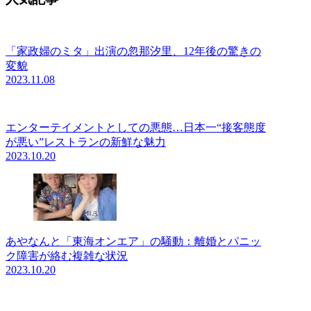
「家政婦のミタ」出演の忽那汐里、12年後の驚きの
変貌
2023.11.08
エンターテイメントとしての悪態…日本一“接客態度
が悪い”レストランの新鮮な魅力
2023.10.20
あやなんと「東海オンエア」の騒動：離婚とパニッ
ク障害が絡む複雑な状況
2023.10.20