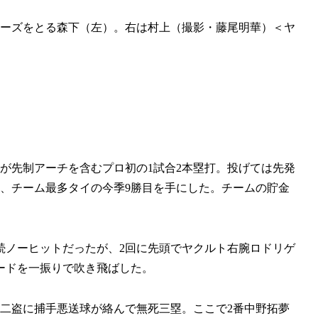
ポーズをとる森下（左）。右は村上（撮影・藤尾明華）＜ヤ
）が先制アーチを含むプロ初の1試合2本塁打。投げては先発
し、チーム最多タイの今季9勝目を手にした。チームの貯金
続ノーヒットだったが、2回に先頭でヤクルト右腕ロドリゲ
ードを一振りで吹き飛ばした。
、二盗に捕手悪送球が絡んで無死三塁。ここで2番中野拓夢