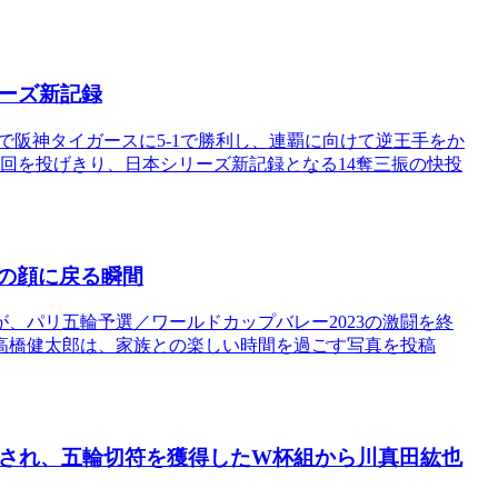
ーズ新記録
戦で阪神タイガースに5-1で勝利し、連覇に向けて逆王手をか
回を投げきり、日本シリーズ新記録となる14奪三振の快投
パの顔に戻る瞬間
、パリ五輪予選／ワールドカップバレー2023の激闘を終
高橋健太郎は、家族との楽しい時間を過ごす写真を投稿
表され、五輪切符を獲得したW杯組から川真田紘也