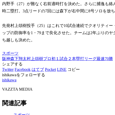
内野手（27）が難なく右前適時打を決めた。さらに捕逸も絡ん
時二塁打。3点リードの7回には森下が右中間に8号ソロを放
先発村上頌樹投手（25）はこれで10試合連続でクオリティー
ップの防御率を1・79まで良化させた。チームは2年ぶりの
ち越しも決めた。
スポーツ
阪神
森下翔太
村上頌樹
プロ初１試合２本塁打
リーグ最速70勝
シェアする
Twitter
Facebook
はてブ
Pocket
LINE
コピー
ishikawaをフォローする
ishikawa
VAZZTA MEDIA
関連記事
スポーツ