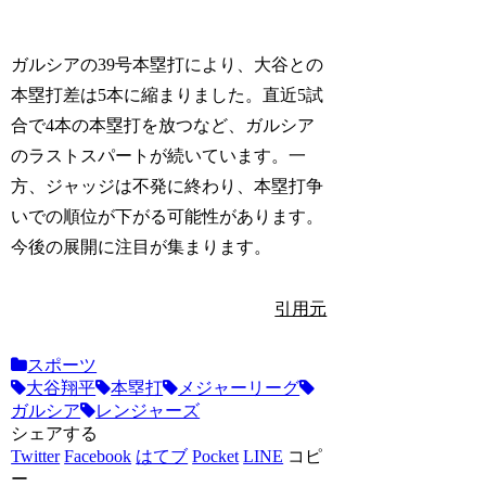
ガルシアの39号本塁打により、大谷との
本塁打差は5本に縮まりました。直近5試
合で4本の本塁打を放つなど、ガルシア
のラストスパートが続いています。一
方、ジャッジは不発に終わり、本塁打争
いでの順位が下がる可能性があります。
今後の展開に注目が集まります。
引用元
スポーツ
大谷翔平
本塁打
メジャーリーグ
ガルシア
レンジャーズ
シェアする
Twitter
Facebook
はてブ
Pocket
LINE
コピ
ー