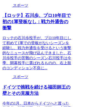
スポーツ
【ロッテ】石川歩、プロ10年目で
初の1軍登板なし：戦力外通告の
衝撃
ロッテの石川歩投手が、プロ10年目にし
て初めて1軍での登板がないシーズンを
経験し、戦力外通告を受けるという衝撃
的なニュースが飛び込んできました。石
川歩投手の苦難のシーズン石川投手は今
季、開幕投手に選ばれるものの、右上肢
のコンディション不良に...
スポーツ
ドイツで挑戦を続ける福田師王の
壁とその克服方法
今年の1月、日本からドイツへと渡った