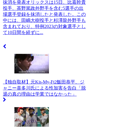
抹消を発表オリックスは15日、比嘉幹貴
投手、茶野篤政外野手を含む5選手の出
場選手登録を抹消したと発表した。この
中には、田嶋大樹投手と杉澤龍外野手も
含まれており、特例2023の対象選手とし
て10日間を経ずに...
【独自取材】元Kis-My-Ft2飯田恭平、ジ
ャニー喜多川氏による性加害を告白「脱
退の真の理由は学業ではなかった」