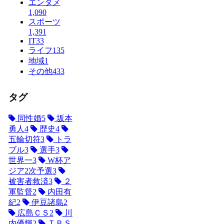
エンタメ
1,090
スポーツ
1,391
IT
33
ライフ
135
地域
1
その他
433
タグ
同性婚
5
坂本
勇人
4
歴史
4
五輪切符
3
トラ
ブル
3
選手
3
世界一
3
W杯ア
ジア2次予選
3
被害者救済
3
２
軍監督
2
内田有
紀
2
伊豆諸島
2
広島ＣＳ
2
川
内優輝
2
ＴＢＳ