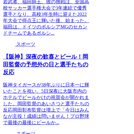
若武者、福田師王。彼の挑戦は、全国高
校サッカー選手権大会で3年連続で優秀
選手となり、高校3年生時に迎えた2022
年大会で得点王に輝いた後、始まった。
福田は、ドイツのボルシアMGのセカン
ドチームであるボルシ...
スポーツ
【阪神】深夜の歓喜とビール！岡
田監督の予想外の日と選手たちの
反応
阪神タイガースが38年ぶりに日本一に輝
いたことを祝い、5日深夜に大阪市内の
ホテルでビールかけの祝賀会が開かれま
した。岡田監督のあいさつと選手たちの
反応岡田彰布監督は壇上で「今日はみん
なが主役！成績は問いません！プロ野球
で最後の最後にビールか...
スポーツ