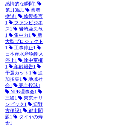
感情的な瞬間
1
第113回
1
業者
撤退
1
修復提言
1
ファンビジネ
ス
1
岩崎亜久竜
1
集中力
1
新
大型プロジェクト
1
工事停止
1
日本産水産物輸入
停止
1
途中棄権
1
年齢報告
1
予選カット
1
追
加招集
1
地域社
会
1
完全投球
1
NPB理事会
1
三盗
1
東京オリ
ンピック
1
辺野
古移設
1
都市問
題
1
タイヤの寿
命
1