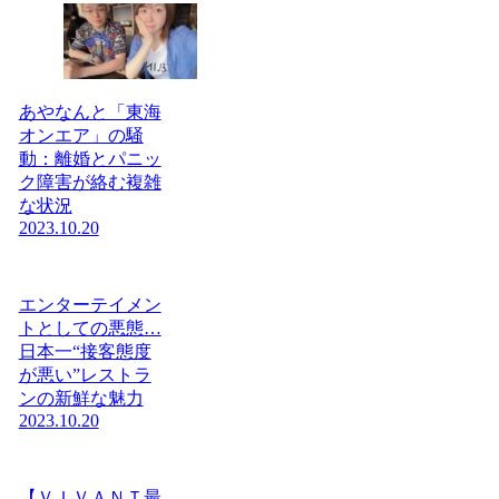
あやなんと「東海
オンエア」の騒
動：離婚とパニッ
ク障害が絡む複雑
な状況
2023.10.20
エンターテイメン
トとしての悪態…
日本一“接客態度
が悪い”レストラ
ンの新鮮な魅力
2023.10.20
【ＶＩＶＡＮＴ最