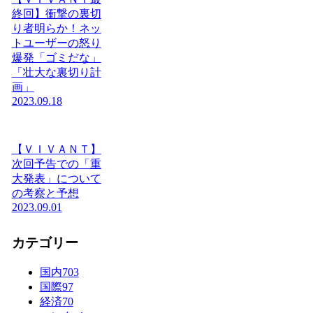
終回】衝撃の裏切
り者明らか！ネッ
トユーザーの怒り
爆発「ゴミだな」
「壮大な裏切り計
画」
2023.09.18
【ＶＩＶＡＮＴ】
次回予告での「重
大発表」について
の考察と予想
2023.09.01
カテゴリー
国内
703
国際
97
経済
70