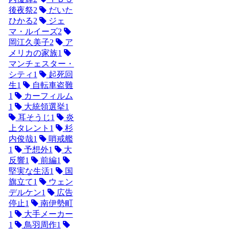
後夜祭
2
だいた
ひかる
2
ジェ
マ・ルイーズ
2
岡江久美子
2
ア
メリカの家族
1
マンチェスター・
シティ
1
起死回
生
1
自転車盗難
1
カーフィルム
1
大統領選挙
1
耳そうじ
1
炎
上タレント
1
杉
内俊哉
1
哨戒艦
1
予想外
1
大
反響
1
前編
1
堅実な生活
1
国
旗立て
1
ウェン
デルケン
1
広告
停止
1
南伊勢町
1
大手メーカー
1
鳥羽周作
1