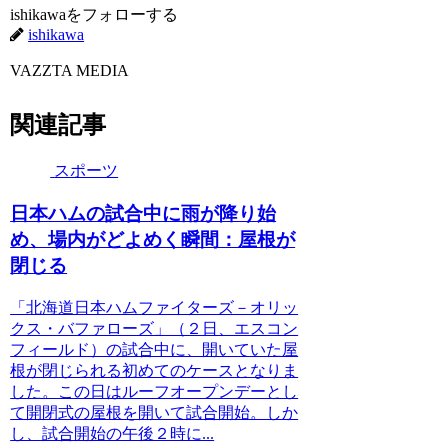
ishikawaをフォローする
ishikawa
VAZZTA MEDIA
関連記事
スポーツ
日本ハムの試合中に雨が降り始
め、場内がどよめく瞬間：屋根が
閉じる
「北海道日本ハムファイターズ－オリッ
クス・バファローズ」（２日、エスコン
フィールド）の試合中に、開いていた屋
根が閉じられる初めてのケースとなりま
した。この日はルーフオープンデーとし
て開閉式の屋根を開いて試合開始。しか
し、試合開始の午後２時に...