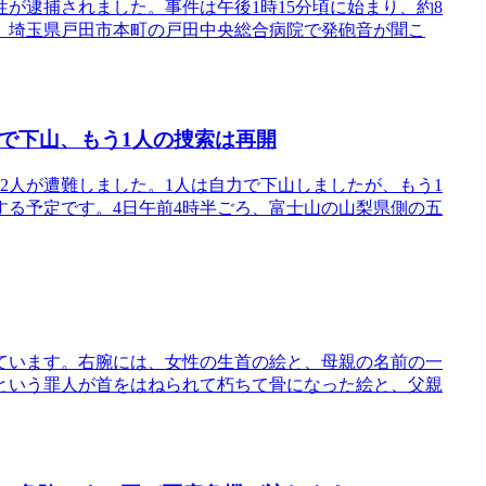
が逮捕されました。事件は午後1時15分頃に始まり、約8
は、埼玉県戸田市本町の戸田中央総合病院で発砲音が聞こ
で下山、もう1人の捜索は再開
2人が遭難しました。1人は自力で下山しましたが、もう1
する予定です。4日午前4時半ごろ、富士山の山梨県側の五
ています。右腕には、女性の生首の絵と、母親の名前の一
という罪人が首をはねられて朽ちて骨になった絵と、父親