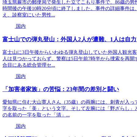
埼玉県蕨市の郵便局で発生した立てこもり事件で、86歳の男性
時間後の午後10時20分頃に終了しました。事件の詳細事件
え、診察室にいた男性...
国内
富士山での弾丸登山：外国人2人が遭難、1人は自力
富士山に3日午後からいわゆる弾丸登山していた外国人観光客
人は見つかっておらず、警察は5日午前7時半から捜索を再開
合目にある総合管理セ...
国内
「加害者家族」の苦悩：23年間の差別と闘い
愛知県に住む大山寛人さん（35歳）の両腕には、刺青が入っ
字を取った「美」という文字。そして左腕には「野ざらし」
の名前の一字を取った「清」...
国内