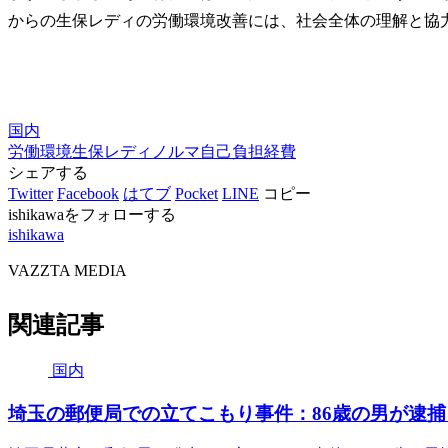
からの生保レディの労働環境改善には、社会全体の理解と協
国内
労働環境
生保レディ
ノルマ
自己負担
経費
シェアする
Twitter
Facebook
はてブ
Pocket
LINE
コピー
ishikawaをフォローする
ishikawa
VAZZTA MEDIA
関連記事
国内
埼玉の郵便局での立てこもり事件：86歳の男が逮捕