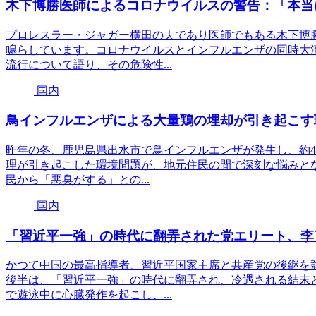
木下博勝医師によるコロナウイルスの警告：「本当
プロレスラー・ジャガー横田の夫であり医師でもある木下博
鳴らしています。コロナウイルスとインフルエンザの同時大
流行について語り、その危険性...
国内
鳥インフルエンザによる大量鶏の埋却が引き起こす
昨年の冬、鹿児島県出水市で鳥インフルエンザが発生し、約4
理が引き起こした環境問題が、地元住民の間で深刻な悩みとな
民から「悪臭がする」との...
国内
「習近平一強」の時代に翻弄された党エリート、李
かつて中国の最高指導者、習近平国家主席と共産党の後継を
後半は、「習近平一強」の時代に翻弄され、冷遇される結末
で遊泳中に心臓発作を起こし、...