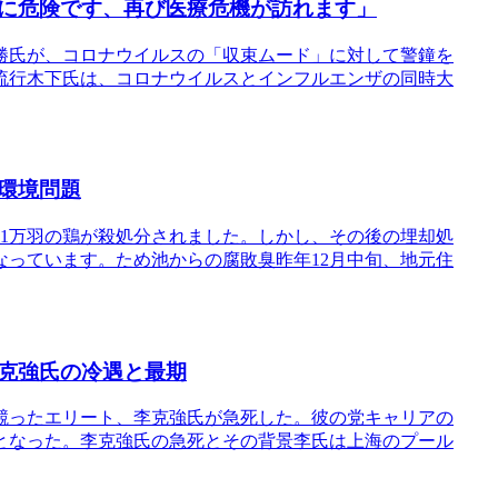
に危険です、再び医療危機が訪れます」
勝氏が、コロナウイルスの「収束ムード」に対して警鐘を
流行木下氏は、コロナウイルスとインフルエンザの同時大
環境問題
1万羽の鶏が殺処分されました。しかし、その後の埋却処
っています。ため池からの腐敗臭昨年12月中旬、地元住
克強氏の冷遇と最期
競ったエリート、李克強氏が急死した。彼の党キャリアの
となった。李克強氏の急死とその背景李氏は上海のプール