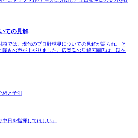
84年にドラフト1位で巨人に入団した上田和明氏の実力を疑
いての見解
対談では、現代のプロ野球界についての見解が語られ、そ
て嘆きの声が上がりました。広岡氏の見解広岡氏は、現在
分析と予測
び中日を指揮してほしい」