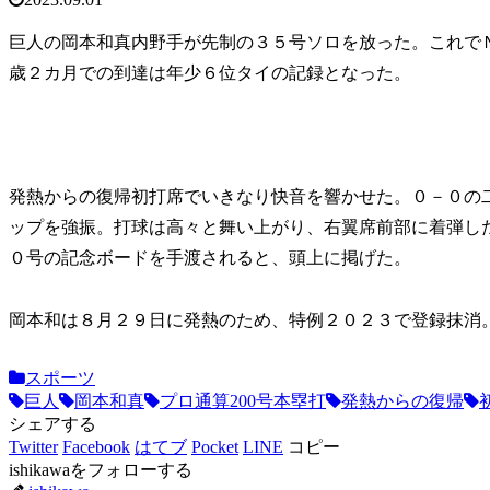
巨人の岡本和真内野手が先制の３５号ソロを放った。これで
歳２カ月での到達は年少６位タイの記録となった。
発熱からの復帰初打席でいきなり快音を響かせた。０－０の
ップを強振。打球は高々と舞い上がり、右翼席前部に着弾し
０号の記念ボードを手渡されると、頭上に掲げた。
岡本和は８月２９日に発熱のため、特例２０２３で登録抹消
スポーツ
巨人
岡本和真
プロ通算200号本塁打
発熱からの復帰
シェアする
Twitter
Facebook
はてブ
Pocket
LINE
コピー
ishikawaをフォローする