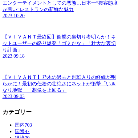
エンターテイメントとしての悪態…日本一“接客態度
が悪い”レストランの新鮮な魅力
2023.10.20
【ＶＩＶＡＮＴ最終回】衝撃の裏切り者明らか！ネ
ットユーザーの怒り爆発「ゴミだな」「壮大な裏切
り計画」
2023.09.18
【ＶＩＶＡＮＴ】乃木の過去と別班入りの経緯が明
らかに！最初の任務の壮絶さにネットが衝撃「いき
なり地獄」「想像を上回る」
2023.09.03
カテゴリー
国内
703
国際
97
経済
70