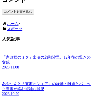
コメントを書き込む
ホーム
スポーツ
人気記事
「家政婦のミタ」出演の忽那汐里、12年後の驚きの
変貌
2023.11.08
あやなんと「東海オンエア」の騒動：離婚とパニッ
ク障害が絡む複雑な状況
2023.10.20