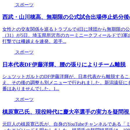
スポーツ
西武・山川穂高、無期限の公式試合出場停止処分後
女性との交友関係を巡るトラブルで4日に球団から無期限の
（31）が5日、埼玉県所沢市のカーミニークフィールドで3
打撃では柵越えを連発。若手...
スポーツ
日本代表DF伊藤洋輝、腰の張りによりチーム離脱
シュツットガルトのDF伊藤洋輝が、日本代表から離脱するこ
え、その後の調整も別メニューで行われました。新潟遠征に
番はありませんでした。1...
スポーツ
槙原寛己氏、現役時代に慶大卒選手の実力を疑問視
元巨人の槙原寛己氏が、自身のYouTubeチャンネルである