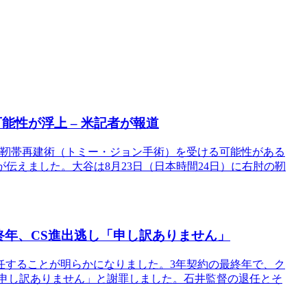
能性が浮上 – 米記者が報道
副靭帯再建術（トミー・ジョン手術）を受ける可能性がある
伝えました。大谷は8月23日（日本時間24日）に右肘の靭
終年、CS進出逃し「申し訳ありません」
任することが明らかになりました。3年契約の最終年で、ク
「申し訳ありません」と謝罪しました。石井監督の退任とそ