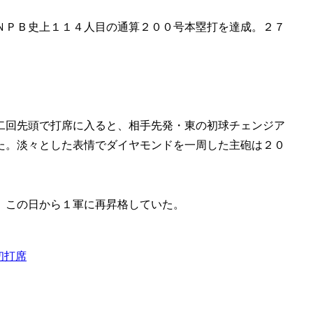
ＮＰＢ史上１１４人目の通算２００号本塁打を達成。２７
二回先頭で打席に入ると、相手先発・東の初球チェンジア
た。淡々とした表情でダイヤモンドを一周した主砲は２０
。この日から１軍に再昇格していた。
初打席