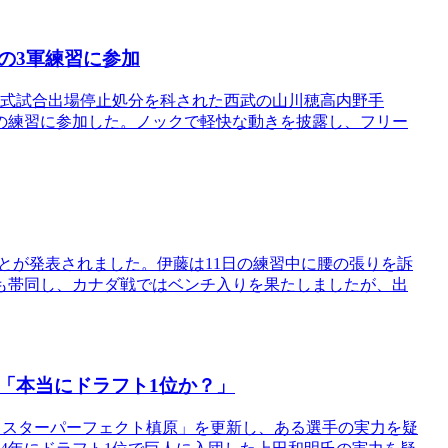
の3軍練習に参加
公式試合出場停止処分を科された西武の山川穂高内野手
軍の練習に参加した。ノックで軽快な動きを披露し、フリー
とが発表されました。伊藤は11日の練習中に腰の張りを訴
も帯同し、カナダ戦ではベンチ入りを果たしましたが、出
「本当にドラフト1位か？」
「ミスターパーフェクト槙原」を更新し、ある選手の実力を疑