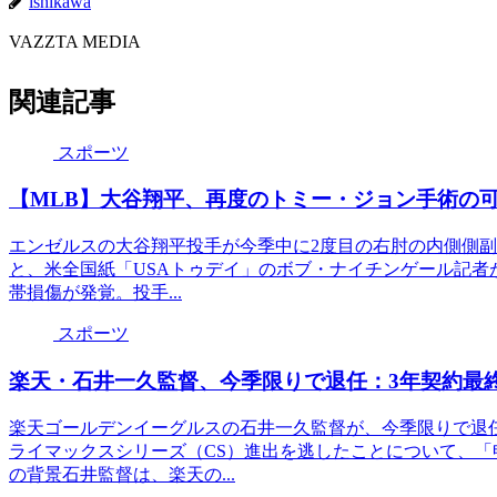
ishikawa
VAZZTA MEDIA
関連記事
スポーツ
【MLB】大谷翔平、再度のトミー・ジョン手術の可
エンゼルスの大谷翔平投手が今季中に2度目の右肘の内側側
と、米全国紙「USAトゥデイ」のボブ・ナイチンゲール記者が
帯損傷が発覚。投手...
スポーツ
楽天・石井一久監督、今季限りで退任：3年契約最
楽天ゴールデンイーグルスの石井一久監督が、今季限りで退
ライマックスシリーズ（CS）進出を逃したことについて、
の背景石井監督は、楽天の...