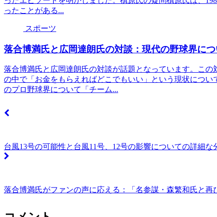
ったエピソードを明かしました。槙原氏の疑問槙原氏は、19
ったことがある...
スポーツ
落合博満氏と広岡達朗氏の対談：現代の野球界につ
落合博満氏と広岡達朗氏の対談が話題となっています。この
の中で「お金をもらえればどこでもいい」という現状につい
のプロ野球界について「チーム...
台風13号の可能性と台風11号、12号の影響についての詳細な
落合博満氏がファンの声に応える：「名参謀・森繁和氏と再
コメント