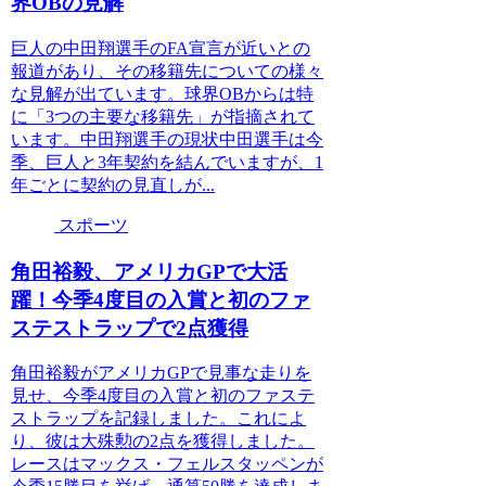
界OBの見解
巨人の中田翔選手のFA宣言が近いとの
報道があり、その移籍先についての様々
な見解が出ています。球界OBからは特
に「3つの主要な移籍先」が指摘されて
います。中田翔選手の現状中田選手は今
季、巨人と3年契約を結んでいますが、1
年ごとに契約の見直しが...
スポーツ
角田裕毅、アメリカGPで大活
躍！今季4度目の入賞と初のファ
ステストラップで2点獲得
角田裕毅がアメリカGPで見事な走りを
見せ、今季4度目の入賞と初のファステ
ストラップを記録しました。これによ
り、彼は大殊勲の2点を獲得しました。
レースはマックス・フェルスタッペンが