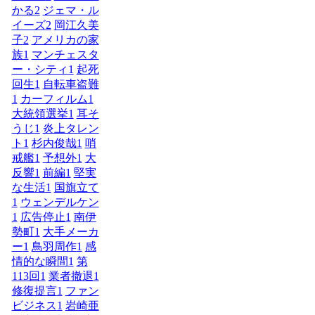
かる
2
ジェマ・ル
イーズ
2
岡江久美
子
2
アメリカの家
族
1
マンチェスタ
ー・シティ
1
起死
回生
1
自転車盗難
1
カーフィルム
1
大統領選挙
1
耳そ
うじ
1
炎上タレン
ト
1
杉内俊哉
1
哨
戒艦
1
予想外
1
大
反響
1
前編
1
堅実
な生活
1
国旗立て
1
ウェンデルケン
1
広告停止
1
南伊
勢町
1
大手メーカ
ー
1
鳥羽周作
1
感
情的な瞬間
1
第
113回
1
業者撤退
1
修復提言
1
ファン
ビジネス
1
岩崎亜