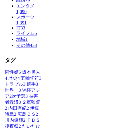
エンタメ
1,090
スポーツ
1,391
IT
33
ライフ
135
地域
1
その他
433
タグ
同性婚
5
坂本勇人
4
歴史
4
五輪切符
3
トラブル
3
選手
3
世界一
3
W杯アジ
ア2次予選
3
被害
者救済
3
２軍監督
2
内田有紀
2
伊豆
諸島
2
広島ＣＳ
2
川内優輝
2
ＴＢＳ
後夜祭
2
だいたひ