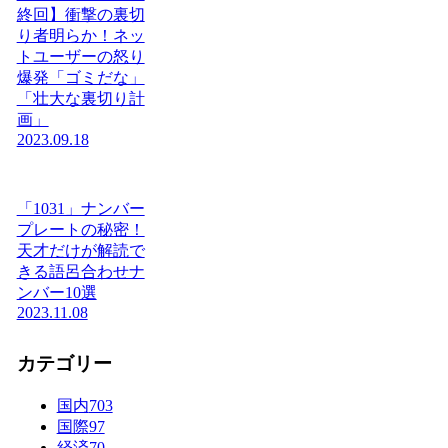
終回】衝撃の裏切
り者明らか！ネッ
トユーザーの怒り
爆発「ゴミだな」
「壮大な裏切り計
画」
2023.09.18
「1031」ナンバー
プレートの秘密！
天才だけが解読で
きる語呂合わせナ
ンバー10選
2023.11.08
カテゴリー
国内
703
国際
97
経済
70