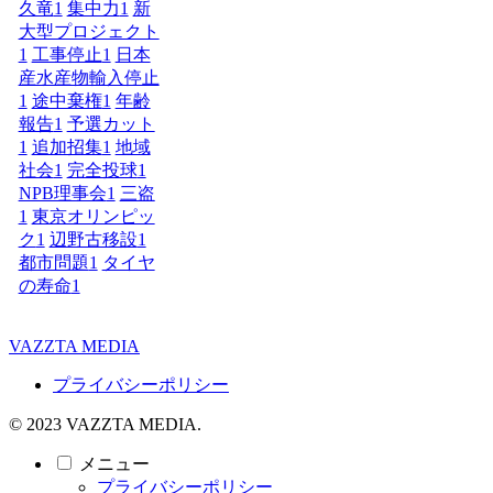
久竜
1
集中力
1
新
大型プロジェクト
1
工事停止
1
日本
産水産物輸入停止
1
途中棄権
1
年齢
報告
1
予選カット
1
追加招集
1
地域
社会
1
完全投球
1
NPB理事会
1
三盗
1
東京オリンピッ
ク
1
辺野古移設
1
都市問題
1
タイヤ
の寿命
1
VAZZTA MEDIA
プライバシーポリシー
© 2023 VAZZTA MEDIA.
メニュー
プライバシーポリシー