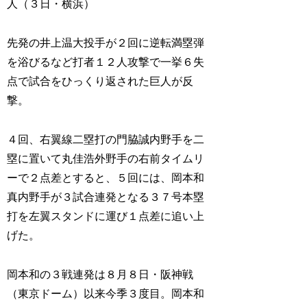
人（３日・横浜）
先発の井上温大投手が２回に逆転満塁弾
を浴びるなど打者１２人攻撃で一挙６失
点で試合をひっくり返された巨人が反
撃。
４回、右翼線二塁打の門脇誠内野手を二
塁に置いて丸佳浩外野手の右前タイムリ
ーで２点差とすると、５回には、岡本和
真内野手が３試合連発となる３７号本塁
打を左翼スタンドに運び１点差に追い上
げた。
岡本和の３戦連発は８月８日・阪神戦
（東京ドーム）以来今季３度目。岡本和