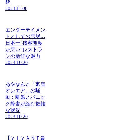
貌
2023.11.08
エンターテイメン
トとしての悪態…
日本一“接客態度
が悪い”レストラ
ンの新鮮な魅力
2023.10.20
あやなんと「東海
オンエア」の騒
動：離婚とパニッ
ク障害が絡む複雑
な状況
2023.10.20
【ＶＩＶＡＮＴ最