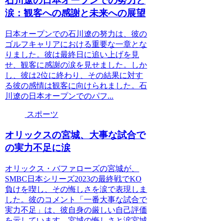
石川遼の日本オープンでの努力と
涙：観客への感謝と未来への展望
日本オープンでの石川遼の努力は、彼の
ゴルフキャリアにおける重要な一章とな
りました。彼は最終日に追い上げを見
せ、観客に感謝の涙を見せました。しか
し、彼は2位に終わり、その結果に対す
る彼の感情は観客に向けられました。石
川遼の日本オープンでのパフ...
スポーツ
オリックスの宮城、大事な試合で
の実力不足に涙
オリックス・バファローズの宮城が、
SMBC日本シリーズ2023の最終戦でKO
負けを喫し、その悔しさを涙で表現しま
した。彼のコメント「一番大事な試合で
実力不足」は、彼自身の厳しい自己評価
を示しています。宮城の悔しさと涙宮城