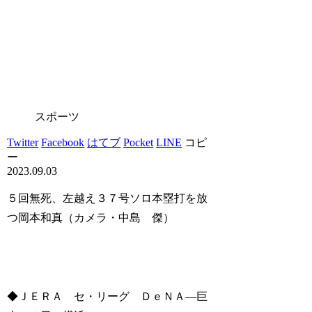
スポーツ
Twitter
Facebook
はてブ
Pocket
LINE
コピ
ー
2023.09.03
５回無死、左越え３７号ソロ本塁打を放
つ岡本和真（カメラ・中島 傑）
◆ＪＥＲＡ セ・リーグ ＤｅＮＡ―巨