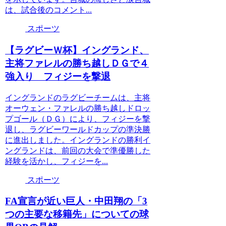
は、試合後のコメント...
スポーツ
【ラグビーＷ杯】イングランド、
主将ファレルの勝ち越しＤＧで４
強入り フィジーを撃退
イングランドのラグビーチームは、主将
オーウェン・ファレルの勝ち越しドロッ
プゴール（ＤＧ）により、フィジーを撃
退し、ラグビーワールドカップの準決勝
に進出しました。イングランドの勝利イ
ングランドは、前回の大会で準優勝した
経験を活かし、フィジーを...
スポーツ
FA宣言が近い巨人・中田翔の「3
つの主要な移籍先」についての球