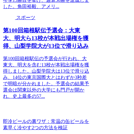
今季15勝目を挙げ、通算50勝を達成しま
した。角田裕毅、アメリ...
スポーツ
第100回箱根駅伝予選会：大東
大、明大ら13校が本戦出場権を獲
得、山梨学院大が13位で滑り込み
第100回箱根駅伝の予選会が行われ、大
東大、明大を含む13校が本戦出場権を獲
得しました。山梨学院大は13位で滑り込
み、14位の東京国際大とはわずか3秒差
で明暗が分かれました。予選会の結果予
選会は関東以外の大学にも門戸が開か
れ、史上最多の57...
即冷ビールの裏ワザ：常温の缶ビールを
素早く冷やす2つの方法を検証