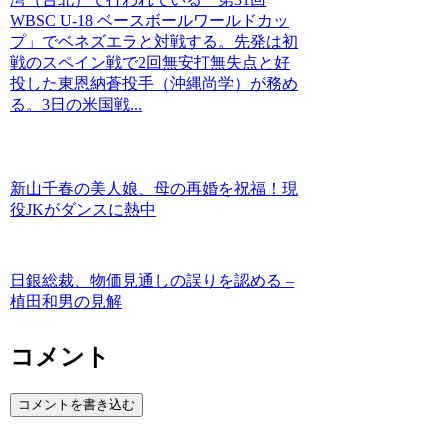
WBSC U-18 ベースボールワールドカッ
プ」でベネズエラと対戦する。先発は初
戦のスペイン戦で2回無安打無失点と好
投した東恩納蒼投手（沖縄尚学）が務め
る。3日の米国戦...
新山千春の美人娘、母の再婚を祝福！現
役JKがダンスに熱中
日銀総裁、物価見通しの誤りを認める –
植田和男の見解
コメント
コメントを書き込む