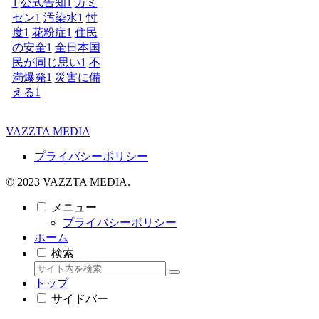
1
公式告知
1
カミ
セン
1
汚染水
1
忖
度
1
花粉症
1
住民
の安全
1
全日本国
民が同じ思い
1
不
満爆発
1
災害に備
える
1
VAZZTA MEDIA
プライバシーポリシー
© 2023 VAZZTA MEDIA.
メニュー
プライバシーポリシー
ホーム
検索
トップ
サイドバー