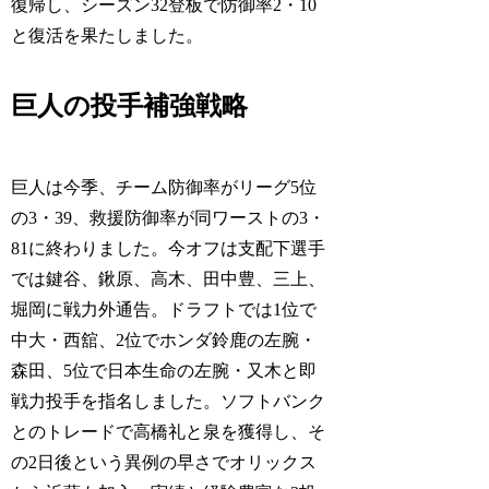
復帰し、シーズン32登板で防御率2・10
と復活を果たしました。
巨人の投手補強戦略
巨人は今季、チーム防御率がリーグ5位
の3・39、救援防御率が同ワーストの3・
81に終わりました。今オフは支配下選手
では鍵谷、鍬原、高木、田中豊、三上、
堀岡に戦力外通告。ドラフトでは1位で
中大・西舘、2位でホンダ鈴鹿の左腕・
森田、5位で日本生命の左腕・又木と即
戦力投手を指名しました。ソフトバンク
とのトレードで高橋礼と泉を獲得し、そ
の2日後という異例の早さでオリックス