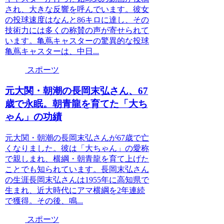
され、大きな反響を呼んでいます。彼女
の投球速度はなんと86キロに達し、その
技術力には多くの称賛の声が寄せられて
います。亀蔦キャスターの驚異的な投球
亀蔦キャスターは、中日...
スポーツ
元大関・朝潮の長岡末弘さん、67
歳で永眠。朝青龍を育てた「大ち
ゃん」の功績
元大関・朝潮の長岡末弘さんが67歳で亡
くなりました。彼は「大ちゃん」の愛称
で親しまれ、横綱・朝青龍を育て上げた
ことでも知られています。長岡末弘さん
の生涯長岡末弘さんは1955年に高知県で
生まれ、近大時代にアマ横綱を2年連続
で獲得。その後、鳴...
スポーツ