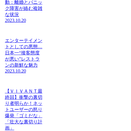
動：離婚とパニッ
ク障害が絡む複雑
な状況
2023.10.20
エンターテイメン
トとしての悪態…
日本一“接客態度
が悪い”レストラ
ンの新鮮な魅力
2023.10.20
【ＶＩＶＡＮＴ最
終回】衝撃の裏切
り者明らか！ネッ
トユーザーの怒り
爆発「ゴミだな」
「壮大な裏切り計
画」