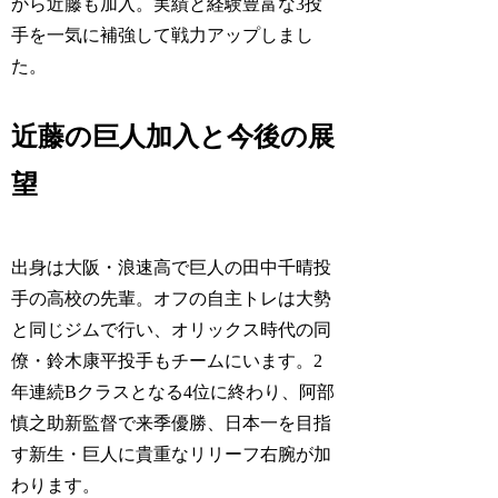
から近藤も加入。実績と経験豊富な3投
手を一気に補強して戦力アップしまし
た。
近藤の巨人加入と今後の展
望
出身は大阪・浪速高で巨人の田中千晴投
手の高校の先輩。オフの自主トレは大勢
と同じジムで行い、オリックス時代の同
僚・鈴木康平投手もチームにいます。2
年連続Bクラスとなる4位に終わり、阿部
慎之助新監督で来季優勝、日本一を目指
す新生・巨人に貴重なリリーフ右腕が加
わります。