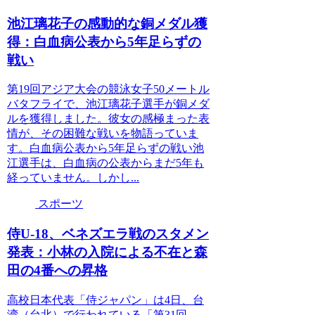
池江璃花子の感動的な銅メダル獲
得：白血病公表から5年足らずの
戦い
第19回アジア大会の競泳女子50メートル
バタフライで、池江璃花子選手が銅メダ
ルを獲得しました。彼女の感極まった表
情が、その困難な戦いを物語っていま
す。白血病公表から5年足らずの戦い池
江選手は、白血病の公表からまだ5年も
経っていません。しかし...
スポーツ
侍U-18、ベネズエラ戦のスタメン
発表：小林の入院による不在と森
田の4番への昇格
高校日本代表「侍ジャパン」は4日、台
湾（台北）で行われている「第31回