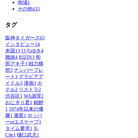
地域
1
その他
433
タグ
阪神タイガース
63
インタビュー
14
米国
13
ひろゆき
4
難病
4
RIZIN
3
和
田アキ子
3
戦力構
想
3
ナンバープレ
ート
3
グラビアア
イドル
3
漫画
3
ホ
テル
2
リストラ
2
渋谷区
1
WA謝罪
1
おにぎり君
1
錦鯉
1
1974年以来の優
勝
1
激変
1
ホッパ
ーorエスケープ
1
タイム要求
1
X-
Cite
1
樋口武大
1