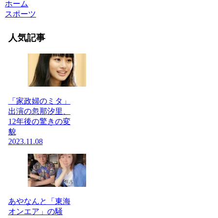
ホーム
スポーツ
人気記事
「家政婦のミタ」
出演の忽那汐里、
12年後の驚きの変
貌
2023.11.08
あやなんと「東海
オンエア」の騒