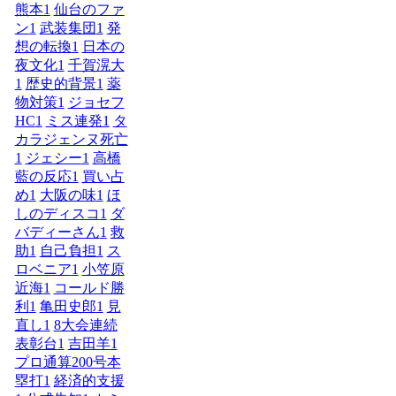
熊本
1
仙台のファ
ン
1
武装集団
1
発
想の転換
1
日本の
夜文化
1
千賀滉大
1
歴史的背景
1
薬
物対策
1
ジョセフ
HC
1
ミス連発
1
タ
カラジェンヌ死亡
1
ジェシー
1
高橋
藍の反応
1
買い占
め
1
大阪の味
1
ほ
しのディスコ
1
ダ
バディーさん
1
救
助
1
自己負担
1
ス
ロベニア
1
小笠原
近海
1
コールド勝
利
1
亀田史郎
1
見
直し
1
8大会連続
表彰台
1
吉田羊
1
プロ通算200号本
塁打
1
経済的支援