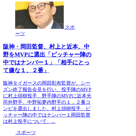
スポ
ーツ
阪神・岡田監督、村上と近本、中
野をMVPに選出「ピッチャー陣の
中ではナンバー１」「相手にとっ
て嫌な１、２番」
阪神タイガースの岡田彰布監督が、シー
ズン終了報告会見を行い、投手陣のMVP
に村上頌樹投手、野手陣のMVPに近本光
司外野手、中野拓夢内野手の１，２番コ
ンビを選出しました。村上頌樹投手、ピ
ッチャー陣の中ではナンバー１岡田監督
は村上投手について、...
スポーツ