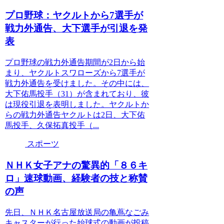
プロ野球：ヤクルトから7選手が
戦力外通告、大下選手が引退を発
表
プロ野球の戦力外通告期間が2日から始
まり、ヤクルトスワローズから7選手が
戦力外通告を受けました。その中には、
大下佑馬投手（31）が含まれており、彼
は現役引退を表明しました。ヤクルトか
らの戦力外通告ヤクルトは2日、大下佑
馬投手、久保拓真投手（...
スポーツ
ＮＨＫ女子アナの驚異的「８６キ
ロ」速球動画、経験者の技と称賛
の声
先日、ＮＨＫ名古屋放送局の亀蔦なごみ
キャスターが行った始球式の動画が投稿