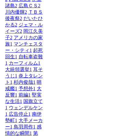
諸島
2
広島ＣＳ
2
川内優輝
2
ＴＢＳ
後夜祭
2
だいたひ
かる
2
ジェマ・ル
イーズ
2
岡江久美
子
2
アメリカの家
族
1
マンチェスタ
ー・シティ
1
起死
回生
1
自転車盗難
1
カーフィルム
1
大統領選挙
1
耳そ
うじ
1
炎上タレン
ト
1
杉内俊哉
1
哨
戒艦
1
予想外
1
大
反響
1
前編
1
堅実
な生活
1
国旗立て
1
ウェンデルケン
1
広告停止
1
南伊
勢町
1
大手メーカ
ー
1
鳥羽周作
1
感
情的な瞬間
1
第