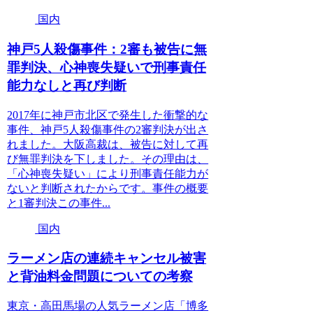
国内
神戸5人殺傷事件：2審も被告に無
罪判決、心神喪失疑いで刑事責任
能力なしと再び判断
2017年に神戸市北区で発生した衝撃的な
事件、神戸5人殺傷事件の2審判決が出さ
れました。大阪高裁は、被告に対して再
び無罪判決を下しました。その理由は、
「心神喪失疑い」により刑事責任能力が
ないと判断されたからです。事件の概要
と1審判決この事件...
国内
ラーメン店の連続キャンセル被害
と背油料金問題についての考察
東京・高田馬場の人気ラーメン店「博多