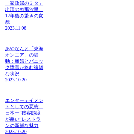
「家政婦のミタ」
出演の忽那汐里、
12年後の驚きの変
貌
2023.11.08
あやなんと「東海
オンエア」の騒
動：離婚とパニッ
ク障害が絡む複雑
な状況
2023.10.20
エンターテイメン
トとしての悪態…
日本一“接客態度
が悪い”レストラ
ンの新鮮な魅力
2023.10.20