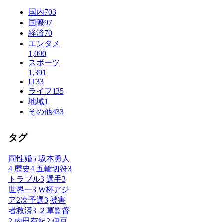
国内
703
国際
97
経済
70
エンタメ
1,090
スポーツ
1,391
IT
33
ライフ
135
地域
1
その他
433
タグ
同性婚
5
坂本勇人
4
歴史
4
五輪切符
3
トラブル
3
選手
3
世界一
3
W杯アジ
ア2次予選
3
被害
者救済
3
２軍監督
2
内田有紀
2
伊豆