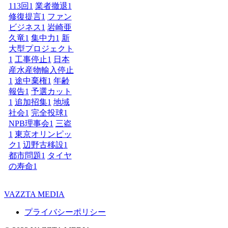
113回
1
業者撤退
1
修復提言
1
ファン
ビジネス
1
岩崎亜
久竜
1
集中力
1
新
大型プロジェクト
1
工事停止
1
日本
産水産物輸入停止
1
途中棄権
1
年齢
報告
1
予選カット
1
追加招集
1
地域
社会
1
完全投球
1
NPB理事会
1
三盗
1
東京オリンピッ
ク
1
辺野古移設
1
都市問題
1
タイヤ
の寿命
1
VAZZTA MEDIA
プライバシーポリシー