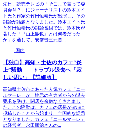
先日、読売テレビの「そこまで言って委
員会ＮＰ」にジャーナリストの鈴木エイ
ト氏と作家の竹田恒泰氏が出演し、その
討論が話題となりました。鈴木エイト氏
と竹田恒泰氏の討論番組では、鈴木氏が
著した「『山上徹也』とは何者だった
か」を通して、安倍晋三元首...
国内
【独自】高知・土佐のカフェ“炎
上”騒動 トラブル退去へ「寂
しい思い」【詳細版】
高知県土佐市にあった人気カフェ「ニー
ルマーレ」が、地元の有力者からの退去
要求を受け、閉店を余儀なくされまし
た。この騒動は、カフェの店長がSNSに
投稿したことから始まり、全国的な話題
となりました。カフェ「ニールマーレ」
の経営者、永田順治さんの...