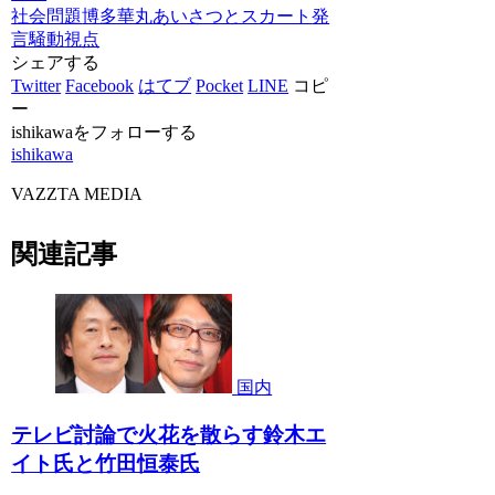
社会問題
博多華丸
あいさつとスカート
発
言騒動
視点
シェアする
Twitter
Facebook
はてブ
Pocket
LINE
コピ
ー
ishikawaをフォローする
ishikawa
VAZZTA MEDIA
関連記事
国内
テレビ討論で火花を散らす鈴木エ
イト氏と竹田恒泰氏