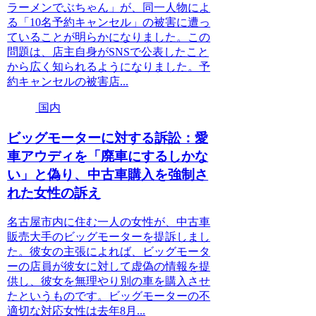
ラーメンでぶちゃん」が、同一人物によ
る「10名予約キャンセル」の被害に遭っ
ていることが明らかになりました。この
問題は、店主自身がSNSで公表したこと
から広く知られるようになりました。予
約キャンセルの被害店...
国内
ビッグモーターに対する訴訟：愛
車アウディを「廃車にするしかな
い」と偽り、中古車購入を強制さ
れた女性の訴え
名古屋市内に住む一人の女性が、中古車
販売大手のビッグモーターを提訴しまし
た。彼女の主張によれば、ビッグモータ
ーの店員が彼女に対して虚偽の情報を提
供し、彼女を無理やり別の車を購入させ
たというものです。ビッグモーターの不
適切な対応女性は去年8月...