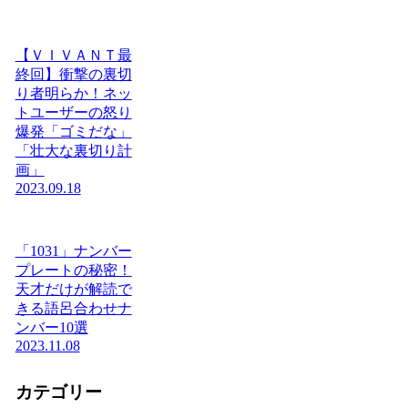
【ＶＩＶＡＮＴ最
終回】衝撃の裏切
り者明らか！ネッ
トユーザーの怒り
爆発「ゴミだな」
「壮大な裏切り計
画」
2023.09.18
「1031」ナンバー
プレートの秘密！
天才だけが解読で
きる語呂合わせナ
ンバー10選
2023.11.08
カテゴリー