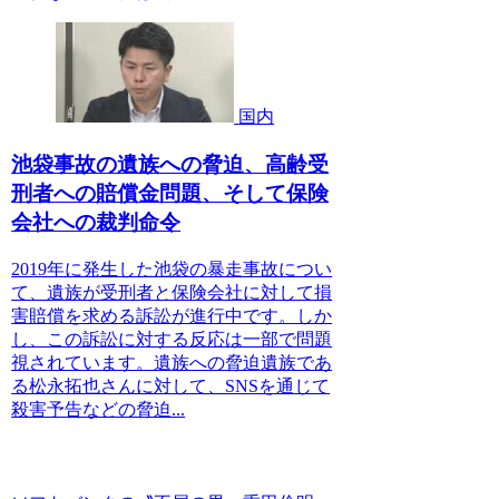
国内
池袋事故の遺族への脅迫、高齢受
刑者への賠償金問題、そして保険
会社への裁判命令
2019年に発生した池袋の暴走事故につい
て、遺族が受刑者と保険会社に対して損
害賠償を求める訴訟が進行中です。しか
し、この訴訟に対する反応は一部で問題
視されています。遺族への脅迫遺族であ
る松永拓也さんに対して、SNSを通じて
殺害予告などの脅迫...