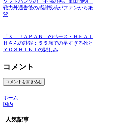
ソフトバンクの〝不屈の男〟重田倫明、
戦力外通告後の感謝投稿がファンから絶
賛
「Ｘ ＪＡＰＡＮ」のベース・ＨＥＡＴ
Ｈさんの訃報：５５歳での早すぎる死と
ＹＯＳＨＩＫＩの悲しみ
コメント
コメントを書き込む
ホーム
国内
人気記事