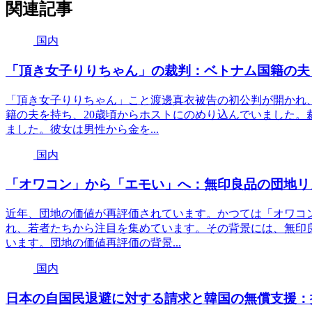
関連記事
国内
「頂き女子りりちゃん」の裁判：ベトナム国籍の夫
「頂き女子りりちゃん」こと渡邊真衣被告の初公判が開かれ
籍の夫を持ち、20歳頃からホストにのめり込んでいました。
ました。彼女は男性から金を...
国内
「オワコン」から「エモい」へ：無印良品の団地リ
近年、団地の価値が再評価されています。かつては「オワコ
れ、若者たちから注目を集めています。その背景には、無印
います。団地の価値再評価の背景...
国内
日本の自国民退避に対する請求と韓国の無償支援：