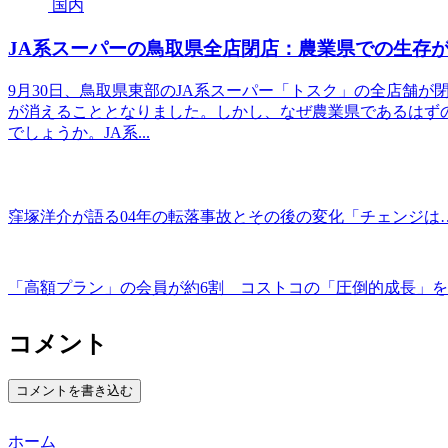
国内
JA系スーパーの鳥取県全店閉店：農業県での生存
9月30日、鳥取県東部のJA系スーパー「トスク」の全店舗が
が消えることとなりました。しかし、なぜ農業県であるはず
でしょうか。JA系...
窪塚洋介が語る04年の転落事故とその後の変化「チェンジは
「高額プラン」の会員が約6割 コストコの「圧倒的成長」を
コメント
コメントを書き込む
ホーム