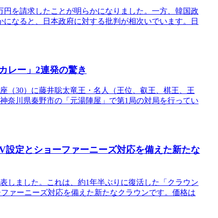
万円を請求したことが明らかになりました。一方、韓国政
かになると、日本政府に対する批判が相次いでいます。日
カレー」2連発の驚き
座（30）に藤井聡太竜王・名人（王位、叡王、棋王、王
日、神奈川県秦野市の「元湯陣屋」で第1局の対局を行ってい
EV設定とショーファーニーズ対応を備えた新たな
に発表しました。これは、約1年半ぶりに復活した「クラウン
ーファーニーズ対応を備えた新たなクラウンです。価格は