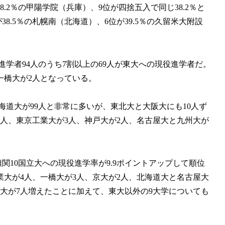
.2％の甲陽学院（兵庫）、9位が四捨五入で同じ38.2％と
38.5％の札幌南（北海道）、6位が39.5％の久留米大附設
役進学者94人のうち7割以上の69人が東大への現役進学者だ。
一橋大が2人となっている。
北海道大が99人と非常に多いが、東北大と大阪大にも10人ず
人、東京工業大が3人、神戸大が2人、名古屋大と九州大が
難関10国立大への現役進学率が9.9ポイントアップして順位
業大が4人、一橋大が3人、京大が2人、北海道大と名古屋大
大が7人増えたことに加えて、東大以外の9大学についても