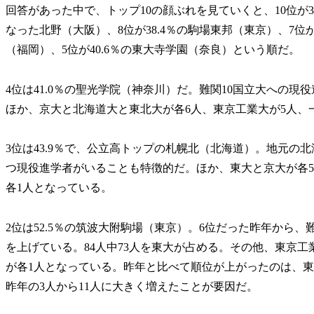
回答があった中で、トップ10の顔ぶれを見ていくと、10位が38
なった北野（大阪）、8位が38.4％の駒場東邦（東京）、7位が
（福岡）、5位が40.6％の東大寺学園（奈良）という順だ。
4位は41.0％の聖光学院（神奈川）だ。難関10国立大への現
ほか、京大と北海道大と東北大が各6人、東京工業大が5人、
3位は43.9％で、公立高トップの札幌北（北海道）。地元の
つ現役進学者がいることも特徴的だ。ほか、東大と京大が各5
各1人となっている。
2位は52.5％の筑波大附駒場（東京）。6位だった昨年から、
を上げている。84人中73人を東大が占める。その他、東京工
が各1人となっている。昨年と比べて順位が上がったのは、東
昨年の3人から11人に大きく増えたことが要因だ。