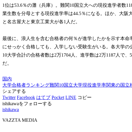
1位は53.6％の灘（兵庫）。難関10国立大への現役進学者数1
業生数を分母とする現役進学率は44.5％になる。ほか、大阪
と名古屋大と東京工業大が各1人だ。
最後に、浪人生を含む合格者の何％が進学したかを示す本命率（
にせっかく合格しても、入学しない受験生がいる。各大学の公
10大学合計の合格者数は2万1704人、進学数は2万1187人で
だ。
国内
大学合格者ランキング
難関10国立大学
現役進学率
関東の国立
シェアする
Twitter
Facebook
はてブ
Pocket
LINE
コピー
ishikawaをフォローする
ishikawa
VAZZTA MEDIA