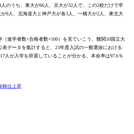
18人のうち、東大が66人、京大が32人で、この2校だけで卒
大が9人、北海道大と神戸大が各3人、一橋大が2人、東北大
進学者数÷合格者数×100）を見ていこう。難関10国立大
表データを集計すると、23年度入試の一般選抜における
、517人が入学を辞退していることが分かる。本命率は97.6％
校
順位上昇