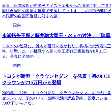
最近、日本政府が自国民のイスラエルからの退避に対して３
府は自国民の退避を無償で支援しています。この事実が明ら
本政府の自国民退避に対する請...
国内
永瀬拓矢王座と藤井聡太竜王・名人の対決：「陣屋
まさかの2連発に、誰もが度肝を抜かれた。将棋の永瀬拓矢王
将、棋聖、21）が挑戦する第70期王座戦五番勝負が8月31
る。昼食に名物の「...
国内
トヨタが新型「クラウンセダン」を発表！初のFC
クラウンが730万円から登場
2023年11月2日、トヨタは新型「クラウンセダン」を正式
セダン」で、初のFCEV（燃料電池電気自動車）設定とショ
730万円からとな...