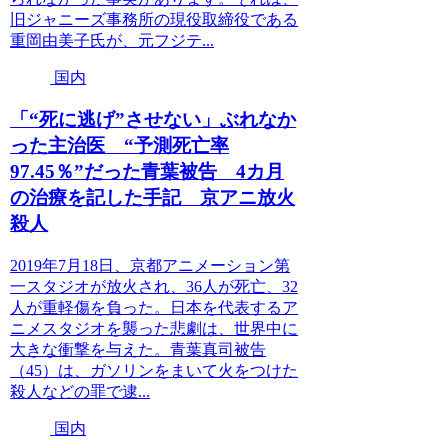
旧ジャニーズ事務所の現役取締役である
重岡由美子氏が、元フジテ...
国内
「“死に逃げ”させない」ぶれなか
った主治医 “予測死亡率
97.45％”だった青葉被告 4カ月
の治療を記した手記 京アニ放火
殺人
2019年7月18日、京都アニメーション第
一スタジオが放火され、36人が死亡、32
人が重軽傷を負った。日本を代表するア
ニメスタジオを襲った悲劇は、世界中に
大きな衝撃を与えた。青葉真司被告
（45）は、ガソリンをまいて火をつけた
殺人などの罪で逮...
国内