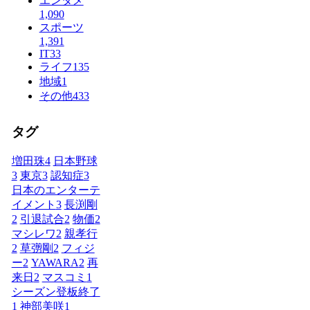
エンタメ
1,090
スポーツ
1,391
IT
33
ライフ
135
地域
1
その他
433
タグ
増田珠
4
日本野球
3
東京
3
認知症
3
日本のエンターテ
イメント
3
長渕剛
2
引退試合
2
物価
2
マシレワ
2
親孝行
2
草彅剛
2
フィジ
ー
2
YAWARA
2
再
来日
2
マスコミ
1
シーズン登板終了
1
神部美咲
1