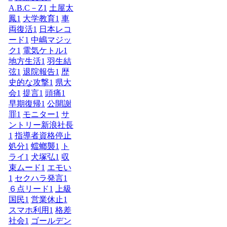
A.B.C－Z
1
土屋太
鳳
1
大学教育
1
車
両復活
1
日本レコ
ード
1
中嶋マジッ
ク
1
電気ケトル
1
地方生活
1
羽生結
弦
1
退院報告
1
歴
史的な攻撃
1
県大
会
1
提言
1
頭痛
1
早期復帰
1
公開謝
罪
1
モニター
1
サ
ントリー新浪社長
1
指導者資格停止
処分
1
蟷螂襲
1
ト
ライ
1
犬塚弘
1
収
束ムード
1
エモい
1
セクハラ発言
1
６点リード
1
上級
国民
1
営業休止
1
スマホ利用
1
格差
社会
1
ゴールデン