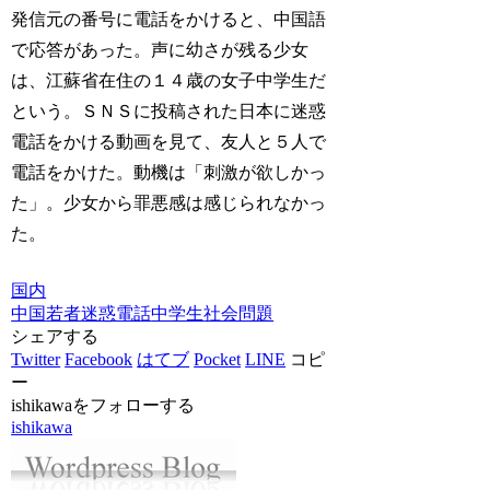
発信元の番号に電話をかけると、中国語
で応答があった。声に幼さが残る少女
は、江蘇省在住の１４歳の女子中学生だ
という。ＳＮＳに投稿された日本に迷惑
電話をかける動画を見て、友人と５人で
電話をかけた。動機は「刺激が欲しかっ
た」。少女から罪悪感は感じられなかっ
た。
国内
中国
若者
迷惑電話
中学生
社会問題
シェアする
Twitter
Facebook
はてブ
Pocket
LINE
コピ
ー
ishikawaをフォローする
ishikawa