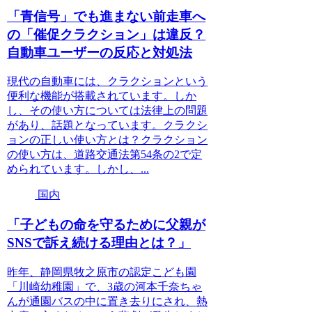
「青信号」でも進まない前走車へ
の「催促クラクション」は違反？
自動車ユーザーの反応と対処法
現代の自動車には、クラクションという
便利な機能が搭載されています。しか
し、その使い方については法律上の問題
があり、話題となっています。クラクシ
ョンの正しい使い方とは？クラクション
の使い方は、道路交通法第54条の2で定
められています。しかし、...
国内
「子どもの命を守るために父親が
SNSで訴え続ける理由とは？」
昨年、静岡県牧之原市の認定こども園
「川崎幼稚園」で、3歳の河本千奈ちゃ
んが通園バスの中に置き去りにされ、熱