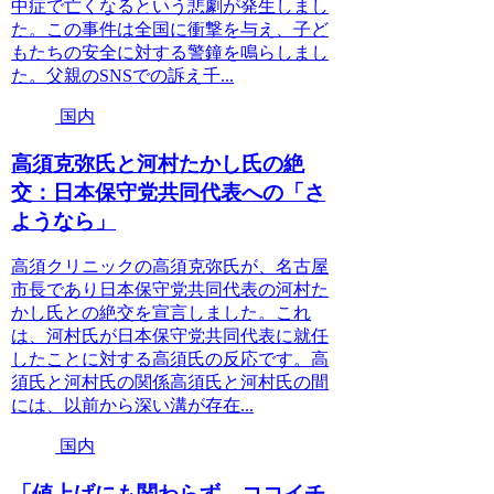
中症で亡くなるという悲劇が発生しまし
た。この事件は全国に衝撃を与え、子ど
もたちの安全に対する警鐘を鳴らしまし
た。父親のSNSでの訴え千...
国内
高須克弥氏と河村たかし氏の絶
交：日本保守党共同代表への「さ
ようなら」
高須クリニックの高須克弥氏が、名古屋
市長であり日本保守党共同代表の河村た
かし氏との絶交を宣言しました。これ
は、河村氏が日本保守党共同代表に就任
したことに対する高須氏の反応です。高
須氏と河村氏の関係高須氏と河村氏の間
には、以前から深い溝が存在...
国内
「値上げにも関わらず、ココイチ