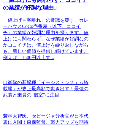
の業績が好調な理由」
「値上げ＝客離れ」の常識を覆す、カレ
ーハウスCoCo壱番屋（以下、ココイ
チ）の業績が好調な理由を探ります。値
上げにも関わらず、なぜ業績が好調なの
かココイチは、値上げを繰り返しながら
も、新しい価値を提供し続けています。
例えば、1500円以上す...
自衛隊の新艦種「イージス・システム搭
載艦」が史上最高額で動き出す！最強の
武装と乗員の“個室”に注目
若林大智氏、セビージャ分析官が日本代
表に入閣！森保監督、戦力アップを期待