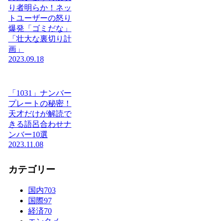
り者明らか！ネッ
トユーザーの怒り
爆発「ゴミだな」
「壮大な裏切り計
画」
2023.09.18
「1031」ナンバー
プレートの秘密！
天才だけが解読で
きる語呂合わせナ
ンバー10選
2023.11.08
カテゴリー
国内
703
国際
97
経済
70