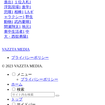
進出
1
１位入札
1
浮気現場
1
進学
1
悲嘆
1
相棒
1
LAギ
ャラクシー
1
野生
動物
1
武内夏暉
1
間瀬翔太
1
地元
1
車中生活者
1
中
大・西舘勇陽
1
VAZZTA MEDIA
プライバシーポリシー
© 2023 VAZZTA MEDIA.
メニュー
プライバシーポリシー
ホーム
検索
トップ
サイドバー