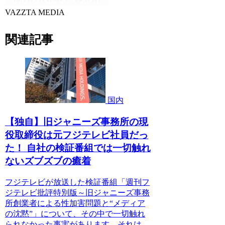
VAZZTA MEDIA
関連記事
国内
【独自】旧ジャニーズ事務所の現
役取締役は元フジテレビ社員だっ
た！ 自社の検証番組では一切触れ
ないズブズブの癒着
フジテレビが放送した検証番組「週刊フ
ジテレビ批評特別版～旧ジャニーズ事務
所創業者による性加害問題と“メディア
の沈黙”」について、その中で一切触れ
られなかった事実があります。それは、