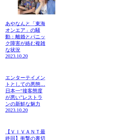
あやなんと「東海
オンエア」の騒
動：離婚とパニッ
ク障害が絡む複雑
な状況
2023.10.20
エンターテイメン
トとしての悪態…
日本一“接客態度
が悪い”レストラ
ンの新鮮な魅力
2023.10.20
【ＶＩＶＡＮＴ最
終回】衝撃の裏切