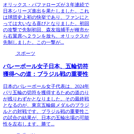
オリックス・バファローズが３年連続で
日本シリーズ進出を果たしました。これ
は球団史上初の快挙であり、ファンにと
っては大いなる喜びとなりました。初回
の攻撃で先制初回、森友哉捕手が種市か
ら右翼席へ２ランを放ち、オリックスが
先制しました。この一撃が...
スポーツ
バレーボール女子日本、五輪切符
獲得への道：ブラジル戦の重要性
日本のバレーボール女子代表は、2024年
パリ五輪の切符を獲得するための道のり
が残りわずかとなりました。その最終戦
となるのが、東京五輪銀メダルのブラジ
ルとの対戦です。ブラジル戦の重要性こ
の試合の結果が、日本の五輪出場の可能
性を左右します。勝て...