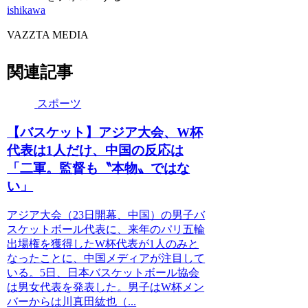
ishikawa
VAZZTA MEDIA
関連記事
スポーツ
【バスケット】アジア大会、W杯
代表は1人だけ、中国の反応は
「二軍。監督も〝本物〟ではな
い」
アジア大会（23日開幕、中国）の男子バ
スケットボール代表に、来年のパリ五輪
出場権を獲得したW杯代表が1人のみと
なったことに、中国メディアが注目して
いる。5日、日本バスケットボール協会
は男女代表を発表した。男子はW杯メン
バーからは川真田紘也（...