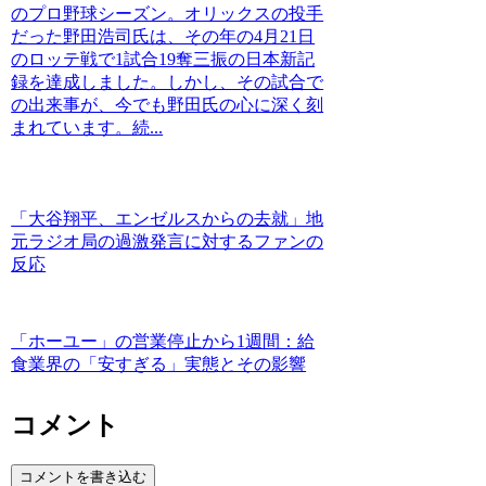
のプロ野球シーズン。オリックスの投手
だった野田浩司氏は、その年の4月21日
のロッテ戦で1試合19奪三振の日本新記
録を達成しました。しかし、その試合で
の出来事が、今でも野田氏の心に深く刻
まれています。続...
「大谷翔平、エンゼルスからの去就」地
元ラジオ局の過激発言に対するファンの
反応
「ホーユー」の営業停止から1週間：給
食業界の「安すぎる」実態とその影響
コメント
コメントを書き込む