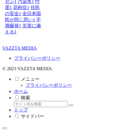
セン
1
汚染水
1
忖
度
1
花粉症
1
住民
の安全
1
全日本国
民が同じ思い
1
不
満爆発
1
災害に備
える
1
VAZZTA MEDIA
プライバシーポリシー
© 2023 VAZZTA MEDIA.
メニュー
プライバシーポリシー
ホーム
検索
トップ
サイドバー