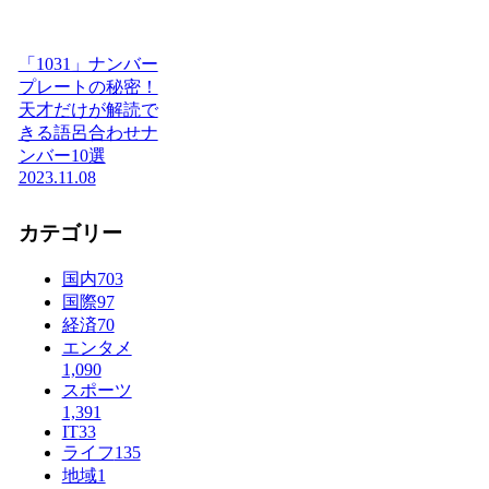
「1031」ナンバー
プレートの秘密！
天才だけが解読で
きる語呂合わせナ
ンバー10選
2023.11.08
カテゴリー
国内
703
国際
97
経済
70
エンタメ
1,090
スポーツ
1,391
IT
33
ライフ
135
地域
1