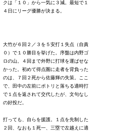
クは「１０」から一気に３減。最短で１
４日にリーグ優勝が決まる。
大竹が６回２／３を５安打１失点（自責
０）で１０勝目を挙げた。序盤は内野ゴ
ロの山。４回まで外野に打球を運ばせな
かった。初めて得点圏に走者を背負った
のは、７回２死から佐藤輝の失策。ここ
で、田中の左前にポトリと落ちる適時打
で１点を返されて交代したが、文句なし
の好投だ。
打っても、自らを援護。１点を先制した
２回、なおも１死一、三塁で左越えに適