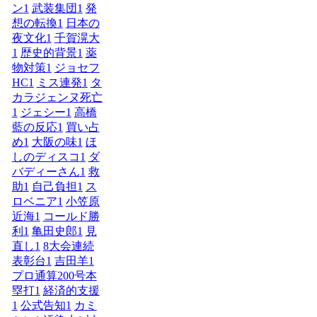
ン
1
武装集団
1
発
想の転換
1
日本の
夜文化
1
千賀滉大
1
歴史的背景
1
薬
物対策
1
ジョセフ
HC
1
ミス連発
1
タ
カラジェンヌ死亡
1
ジェシー
1
高橋
藍の反応
1
買い占
め
1
大阪の味
1
ほ
しのディスコ
1
ダ
バディーさん
1
救
助
1
自己負担
1
ス
ロベニア
1
小笠原
近海
1
コールド勝
利
1
亀田史郎
1
見
直し
1
8大会連続
表彰台
1
吉田羊
1
プロ通算200号本
塁打
1
経済的支援
1
公式告知
1
カミ