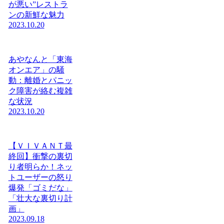
が悪い”レストラ
ンの新鮮な魅力
2023.10.20
あやなんと「東海
オンエア」の騒
動：離婚とパニッ
ク障害が絡む複雑
な状況
2023.10.20
【ＶＩＶＡＮＴ最
終回】衝撃の裏切
り者明らか！ネッ
トユーザーの怒り
爆発「ゴミだな」
「壮大な裏切り計
画」
2023.09.18