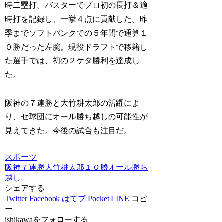
時二塁打。バスターでプロ初の長打＆適
時打を記録し、一挙４点に貢献した。昨
季までソフトバンクでの５年間で通算１
０勝だった左腕。現役ドラフトで移籍し
た選手では、初の２ケタ勝利を達成し
た。
阪神の７連勝と大竹耕太郎の活躍によ
り、セ球団にオール勝ち越しの可能性が
見えてきた。今後の試合も注目だ。
スポーツ
阪神
７連勝
大竹耕太郎
１０勝
オール勝ち
越し
シェアする
Twitter
Facebook
はてブ
Pocket
LINE
コピ
ー
ishikawaをフォローする