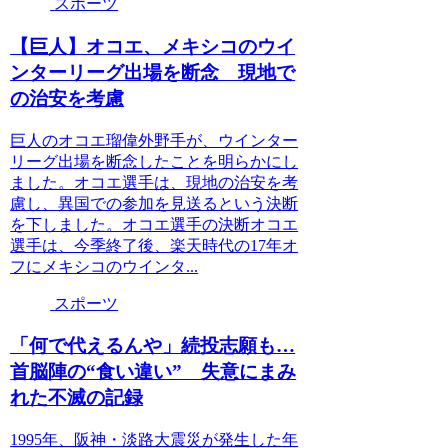
スポーツ
【巨人】オコエ、メキシコのウイ
ンターリーグ出場を断念 現地で
の治安を考慮
巨人のオコエ瑠偉外野手が、ウインター
リーグ出場を断念したことを明らかにし
ました。オコエ選手は、現地の治安を考
慮し、異国での参加を見送るという決断
を下しました。オコエ選手の決断オコエ
選手は、今季終了後、楽天時代の17年オ
フにメキシコのウインタ...
スポーツ
「何で代えるんや」続投志願も…
首脳陣の“食い違い” 失意にまみ
れた不滅の記録
1995年、阪神・淡路大震災が発生した年