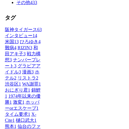
その他
433
タグ
阪神タイガース
63
インタビュー
14
米国
13
ひろゆき
4
難病
4
RIZIN
3
和
田アキ子
3
戦力構
想
3
ナンバープレ
ート
3
グラビアア
イドル
3
漫画
3
ホ
テル
2
リストラ
2
渋谷区
1
WA謝罪
1
おにぎり君
1
錦鯉
1
1974年以来の優
勝
1
激変
1
ホッパ
ーorエスケープ
1
タイム要求
1
X-
Cite
1
樋口武大
1
熊本
1
仙台のファ