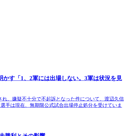
かす「1、2軍には出場しない。3軍は状況を見
され、嫌疑不十分で不起訴となった件について、渡辺久信
川選手は現在、無期限公式試合出場停止処分を受けていま
未勝利とその影響