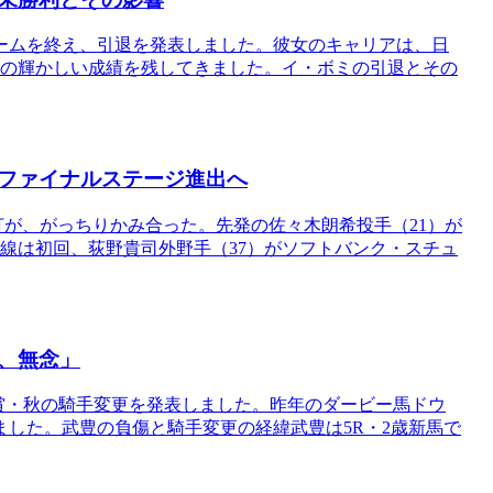
ームを終え、引退を発表しました。彼女のキャリアは、日
々の輝かしい成績を残してきました。イ・ボミの引退とその
ファイナルステージ進出へ
打が、がっちりかみ合った。先発の佐々木朗希投手（21）が
打線は初回、荻野貴司外野手（37）がソフトバンク・スチュ
、無念」
皇賞・秋の騎手変更を発表しました。昨年のダービー馬ドウ
した。武豊の負傷と騎手変更の経緯武豊は5R・2歳新馬で