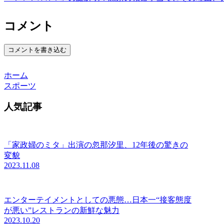
コメント
コメントを書き込む
ホーム
スポーツ
人気記事
「家政婦のミタ」出演の忽那汐里、12年後の驚きの
変貌
2023.11.08
エンターテイメントとしての悪態…日本一“接客態度
が悪い”レストランの新鮮な魅力
2023.10.20