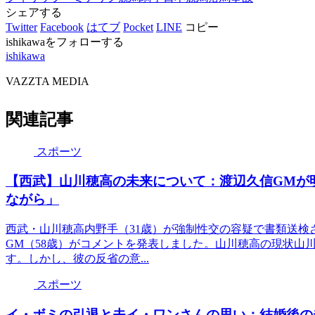
シェアする
Twitter
Facebook
はてブ
Pocket
LINE
コピー
ishikawaをフォローする
ishikawa
VAZZTA MEDIA
関連記事
スポーツ
【西武】山川穂高の未来について：渡辺久信GMが明
ながら」
西武・山川穂高内野手（31歳）が強制性交の容疑で書類送検
GM（58歳）がコメントを発表しました。山川穂高の現状山
す。しかし、彼の反省の意...
スポーツ
イ・ボミの引退と夫イ・ワンさんの思い：結婚後の