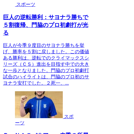
スポーツ
巨人の逆転勝利：サヨナラ勝ちで
５割復帰、門脇のプロ初劇打が光
る
巨人が今季９度目のサヨナラ勝ちを挙
げ、勝率を５割に戻しました。この価値
ある勝利は、逆転でのクライマックスシ
リーズ（ＣＳ）進出を目指す中での大き
な一歩となりました。門脇のプロ初劇打
試合のハイライトは、門脇のプロ初のサ
ヨナラ安打でした。２死一、...
スポ
ーツ