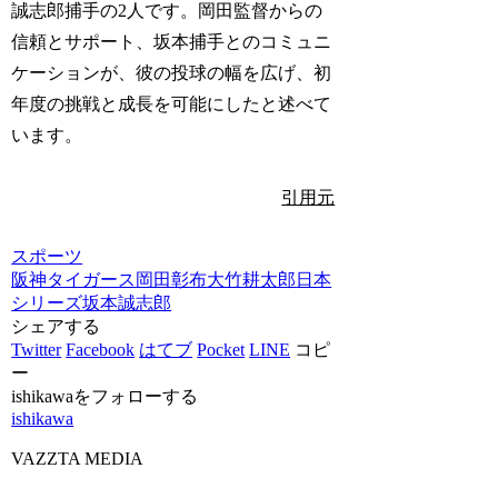
誠志郎捕手の2人です。岡田監督からの
信頼とサポート、坂本捕手とのコミュニ
ケーションが、彼の投球の幅を広げ、初
年度の挑戦と成長を可能にしたと述べて
います。
引用元
スポーツ
阪神タイガース
岡田彰布
大竹耕太郎
日本
シリーズ
坂本誠志郎
シェアする
Twitter
Facebook
はてブ
Pocket
LINE
コピ
ー
ishikawaをフォローする
ishikawa
VAZZTA MEDIA