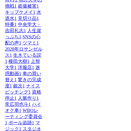
挑戦
1
盗撮被害
1
キップケメイ
1
水
道水
1
見切り品
1
特番
1
中央学大・
吉田礼志
1
人生崖
っぷち
1
SNSの心
配の声
1
ツマミ
1
2028年ロサンゼル
ス
1
生きている説
1
榎田大樹
1
上智
大学
1
洋服店
1
迷
惑動画
1
車の買い
替え
1
驚きの完成
度
1
銀次
1
ナイス
ピッチング
1
資格
停止
1
人脈作り
1
常広羽也斗
1
ハイ
オク車
1
WBOレ
ーティング委員会
1
ボール追跡
1
マ
ジック
1
スタジオ