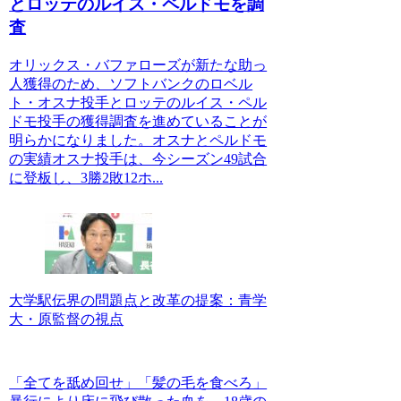
とロッテのルイス・ペルドモを調
査
オリックス・バファローズが新たな助っ
人獲得のため、ソフトバンクのロベル
ト・オスナ投手とロッテのルイス・ペル
ドモ投手の獲得調査を進めていることが
明らかになりました。オスナとペルドモ
の実績オスナ投手は、今シーズン49試合
に登板し、3勝2敗12ホ...
大学駅伝界の問題点と改革の提案：青学
大・原監督の視点
「全てを舐め回せ」「髪の毛を食べろ」