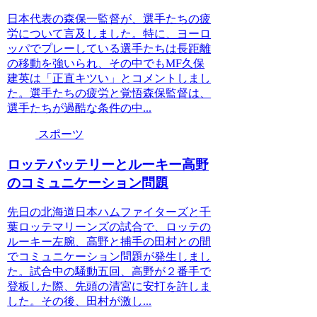
日本代表の森保一監督が、選手たちの疲
労について言及しました。特に、ヨーロ
ッパでプレーしている選手たちは長距離
の移動を強いられ、その中でもMF久保
建英は「正直キツい」とコメントしまし
た。選手たちの疲労と覚悟森保監督は、
選手たちが過酷な条件の中...
スポーツ
ロッテバッテリーとルーキー高野
のコミュニケーション問題
先日の北海道日本ハムファイターズと千
葉ロッテマリーンズの試合で、ロッテの
ルーキー左腕、高野と捕手の田村との間
でコミュニケーション問題が発生しまし
た。試合中の騒動五回、高野が２番手で
登板した際、先頭の清宮に安打を許しま
した。その後、田村が激し...