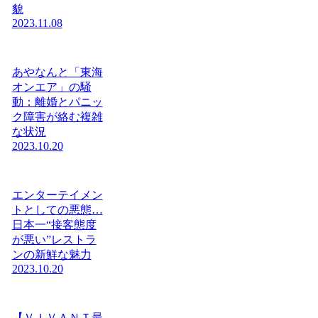
貌
2023.11.08
あやなんと「東海
オンエア」の騒
動：離婚とパニッ
ク障害が絡む複雑
な状況
2023.10.20
エンターテイメン
トとしての悪態…
日本一“接客態度
が悪い”レストラ
ンの新鮮な魅力
2023.10.20
【ＶＩＶＡＮＴ最