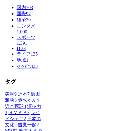
国内
703
国際
97
経済
70
エンタメ
1,090
スポーツ
1,391
IT
33
ライフ
135
地域
1
その他
433
タグ
美脚
9
近本
7
浜田
雅功
5
赤ちゃん
4
近本死球
3
演技力
3
ＳＭＡＰ
3
ライ
ドシェア
2
日本の
文化
2
吉見一起
2
MVP
2
地方大学の