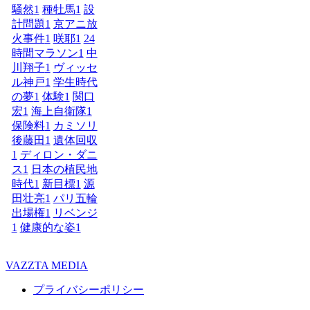
騒然
1
種牡馬
1
設
計問題
1
京アニ放
火事件
1
咲耶
1
24
時間マラソン
1
中
川翔子
1
ヴィッセ
ル神戸
1
学生時代
の夢
1
体験
1
関口
宏
1
海上自衛隊
1
保険料
1
カミソリ
後藤田
1
遺体回収
1
ディロン・ダニ
ス
1
日本の植民地
時代
1
新目標
1
源
田壮亮
1
パリ五輪
出場権
1
リベンジ
1
健康的な姿
1
VAZZTA MEDIA
プライバシーポリシー