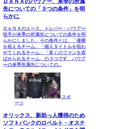
ＤｅＮＡのバウアー、来季の所属
先についての「３つの条件」を明
らかに
ＤｅＮＡのエース、トレバー・バウアー
投手が来季の所属先についての条件を明
らかにしました。その条件とは、「優勝
を狙えるチーム」「個人タイトルを狙わ
せてくれるチーム」「多くのファンを喜
ばせられるチーム」の３つです。バウア
ーの来季所属先についての...
スポ
ーツ
オリックス、新助っ人獲得のため
ソフトバンクのロベルト・オスナ