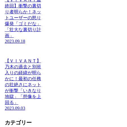
終回】衝撃の裏切
り者明らか！ネッ
トユーザーの怒り
爆発「ゴミだな」
「壮大な裏切り計
画」
2023.09.18
【ＶＩＶＡＮＴ】
乃木の過去と別班
入りの経緯が明ら
かに！最初の任務
の壮絶さにネット
が衝撃「いきなり
地獄」「想像を上
回る」
2023.09.03
カテゴリー