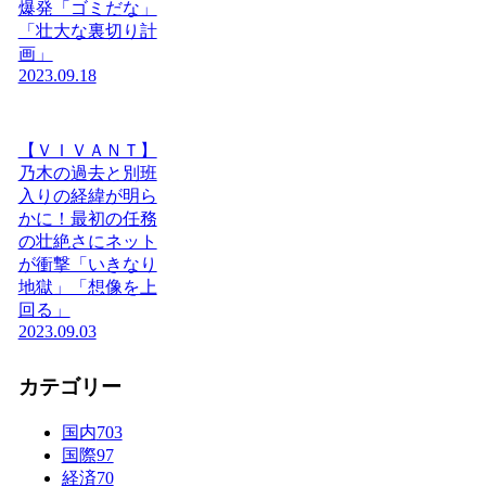
爆発「ゴミだな」
「壮大な裏切り計
画」
2023.09.18
【ＶＩＶＡＮＴ】
乃木の過去と別班
入りの経緯が明ら
かに！最初の任務
の壮絶さにネット
が衝撃「いきなり
地獄」「想像を上
回る」
2023.09.03
カテゴリー
国内
703
国際
97
経済
70