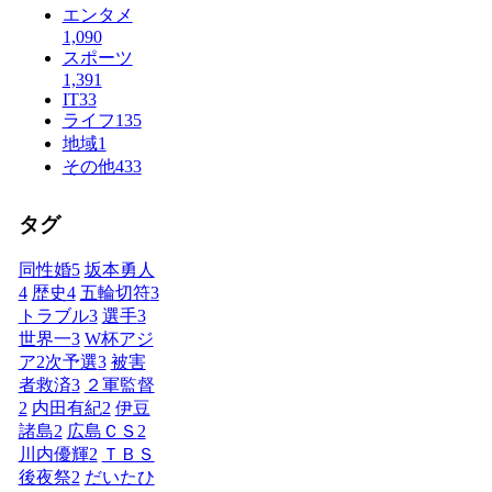
エンタメ
1,090
スポーツ
1,391
IT
33
ライフ
135
地域
1
その他
433
タグ
同性婚
5
坂本勇人
4
歴史
4
五輪切符
3
トラブル
3
選手
3
世界一
3
W杯アジ
ア2次予選
3
被害
者救済
3
２軍監督
2
内田有紀
2
伊豆
諸島
2
広島ＣＳ
2
川内優輝
2
ＴＢＳ
後夜祭
2
だいたひ