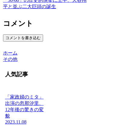
「30-60」の歴史的快挙に王手、大谷翔
平と並ぶ二大巨頭の誕生
コメント
コメントを書き込む
ホーム
その他
人気記事
「家政婦のミタ」
出演の忽那汐里、
12年後の驚きの変
貌
2023.11.08