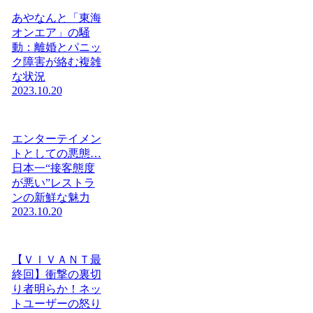
あやなんと「東海
オンエア」の騒
動：離婚とパニッ
ク障害が絡む複雑
な状況
2023.10.20
エンターテイメン
トとしての悪態…
日本一“接客態度
が悪い”レストラ
ンの新鮮な魅力
2023.10.20
【ＶＩＶＡＮＴ最
終回】衝撃の裏切
り者明らか！ネッ
トユーザーの怒り