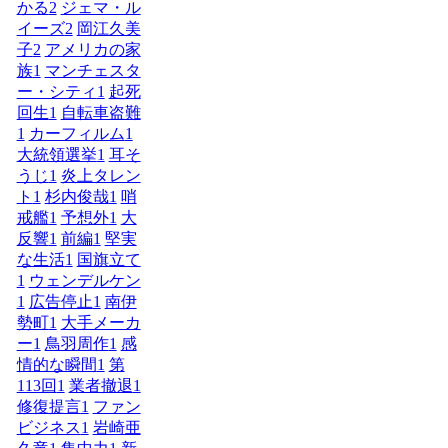
かる
2
ジェマ・ル
イーズ
2
岡江久美
子
2
アメリカの家
族
1
マンチェスタ
ー・シティ
1
起死
回生
1
自転車盗難
1
カーフィルム
1
大統領選挙
1
耳そ
うじ
1
炎上タレン
ト
1
杉内俊哉
1
哨
戒艦
1
予想外
1
大
反響
1
前編
1
堅実
な生活
1
国旗立て
1
ウェンデルケン
1
広告停止
1
南伊
勢町
1
大手メーカ
ー
1
鳥羽周作
1
感
情的な瞬間
1
第
113回
1
業者撤退
1
修復提言
1
ファン
ビジネス
1
岩崎亜