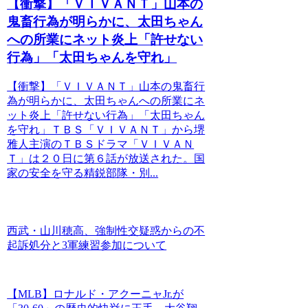
【衝撃】「ＶＩＶＡＮＴ」山本の
鬼畜行為が明らかに、太田ちゃん
への所業にネット炎上「許せない
行為」「太田ちゃんを守れ」
【衝撃】「ＶＩＶＡＮＴ」山本の鬼畜行
為が明らかに、太田ちゃんへの所業にネ
ット炎上「許せない行為」「太田ちゃん
を守れ」ＴＢＳ「ＶＩＶＡＮＴ」から堺
雅人主演のＴＢＳドラマ「ＶＩＶＡＮ
Ｔ」は２０日に第６話が放送された。国
家の安全を守る精鋭部隊・別...
西武・山川穂高、強制性交疑惑からの不
起訴処分と3軍練習参加について
【MLB】ロナルド・アクーニャJr.が