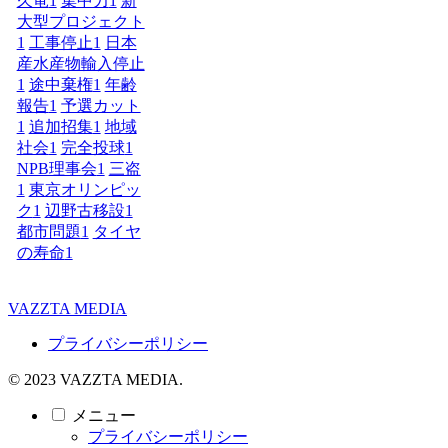
久竜
1
集中力
1
新
大型プロジェクト
1
工事停止
1
日本
産水産物輸入停止
1
途中棄権
1
年齢
報告
1
予選カット
1
追加招集
1
地域
社会
1
完全投球
1
NPB理事会
1
三盗
1
東京オリンピッ
ク
1
辺野古移設
1
都市問題
1
タイヤ
の寿命
1
VAZZTA MEDIA
プライバシーポリシー
© 2023 VAZZTA MEDIA.
メニュー
プライバシーポリシー