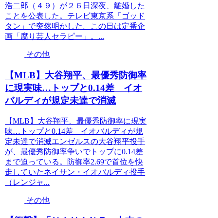
浩二郎（４９）が２６日深夜、離婚した
ことを公表した。テレビ東京系「ゴッド
タン」で突然明かした。この日は定番企
画「腐り芸人セラピー」。...
その他
【MLB】大谷翔平、最優秀防御率
に現実味…トップと0.14差 イオ
バルディが規定未達で消滅
【MLB】大谷翔平、最優秀防御率に現実
味…トップと0.14差 イオバルディが規
定未達で消滅エンゼルスの大谷翔平投手
が、最優秀防御率争いでトップに0.14差
まで迫っている。防御率2.69で首位を快
走していたネイサン・イオバルディ投手
（レンジャ...
その他