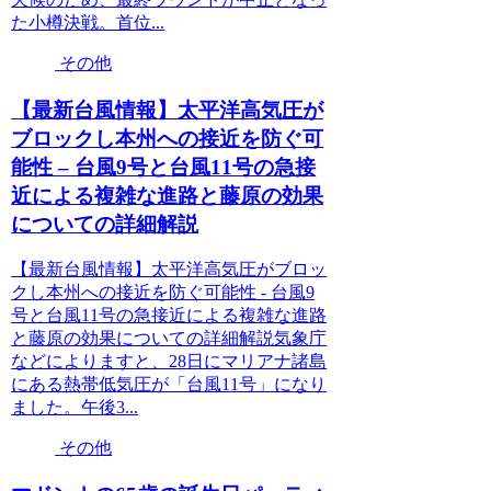
た小樽決戦。首位...
その他
【最新台風情報】太平洋高気圧が
ブロックし本州への接近を防ぐ可
能性 – 台風9号と台風11号の急接
近による複雑な進路と藤原の効果
についての詳細解説
【最新台風情報】太平洋高気圧がブロッ
クし本州への接近を防ぐ可能性 - 台風9
号と台風11号の急接近による複雑な進路
と藤原の効果についての詳細解説気象庁
などによりますと、28日にマリアナ諸島
にある熱帯低気圧が「台風11号」になり
ました。午後3...
その他