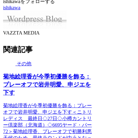
ishikawaをフォローする
ishikawa
VAZZTA MEDIA
関連記事
その他
菊地絵理香が今季初優勝を飾る：
プレーオフで岩井明愛、申ジエを
下す
菊地絵理香が今季初優勝を飾る：プレー
オフで岩井明愛、申ジエを下す＜ニトリ
レディス 最終日◇27日◇小樽カントリ
ー倶楽部（北海道）◇6695ヤード・パー
72＞菊地絵理香、プレーオフで初勝利悪
天候のため、最終ラウンドが中止となっ