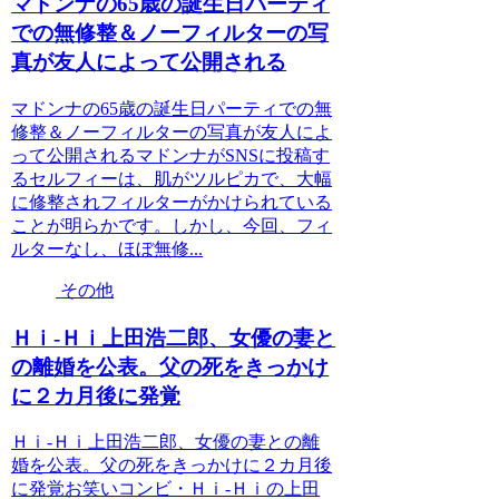
マドンナの65歳の誕生日パーティ
での無修整＆ノーフィルターの写
真が友人によって公開される
マドンナの65歳の誕生日パーティでの無
修整＆ノーフィルターの写真が友人によ
って公開されるマドンナがSNSに投稿す
るセルフィーは、肌がツルピカで、大幅
に修整されフィルターがかけられている
ことが明らかです。しかし、今回、フィ
ルターなし、ほぼ無修...
その他
Ｈｉ-Ｈｉ上田浩二郎、女優の妻と
の離婚を公表。父の死をきっかけ
に２カ月後に発覚
Ｈｉ-Ｈｉ上田浩二郎、女優の妻との離
婚を公表。父の死をきっかけに２カ月後
に発覚お笑いコンビ・Ｈｉ-Ｈｉの上田