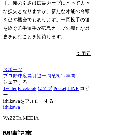
手。彼の引退は広島カープにとって大き
な損失となりますが、新たな才能の台頭
を促す機会でもあります。一岡投手の後
を継ぐ若手選手が広島カープの新たな歴
史を刻むことを期待します。
引用元
スポーツ
プロ野球
広島
引退
一岡竜司
12年間
シェアする
Twitter
Facebook
はてブ
Pocket
LINE
コピ
ー
ishikawaをフォローする
ishikawa
VAZZTA MEDIA
関連記事