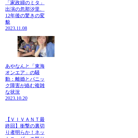
「家政婦のミタ」
出演の忽那汐里、
12年後の驚きの変
貌
2023.11.08
あやなんと「東海
オンエア」の騒
動：離婚とパニッ
ク障害が絡む複雑
な状況
2023.10.20
【ＶＩＶＡＮＴ最
終回】衝撃の裏切
り者明らか！ネッ