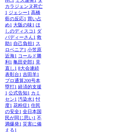
HC
1
ミス連発
1
タ
カラジェンヌ死亡
1
ジェシー
1
高橋
藍の反応
1
買い占
め
1
大阪の味
1
ほ
しのディスコ
1
ダ
バディーさん
1
救
助
1
自己負担
1
ス
ロベニア
1
小笠原
近海
1
コールド勝
利
1
亀田史郎
1
見
直し
1
8大会連続
表彰台
1
吉田羊
1
プロ通算200号本
塁打
1
経済的支援
1
公式告知
1
カミ
セン
1
汚染水
1
忖
度
1
花粉症
1
住民
の安全
1
全日本国
民が同じ思い
1
不
満爆発
1
災害に備
える
1