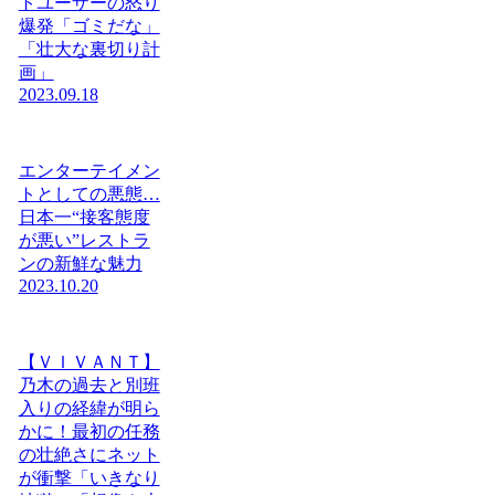
トユーザーの怒り
爆発「ゴミだな」
「壮大な裏切り計
画」
2023.09.18
エンターテイメン
トとしての悪態…
日本一“接客態度
が悪い”レストラ
ンの新鮮な魅力
2023.10.20
【ＶＩＶＡＮＴ】
乃木の過去と別班
入りの経緯が明ら
かに！最初の任務
の壮絶さにネット
が衝撃「いきなり