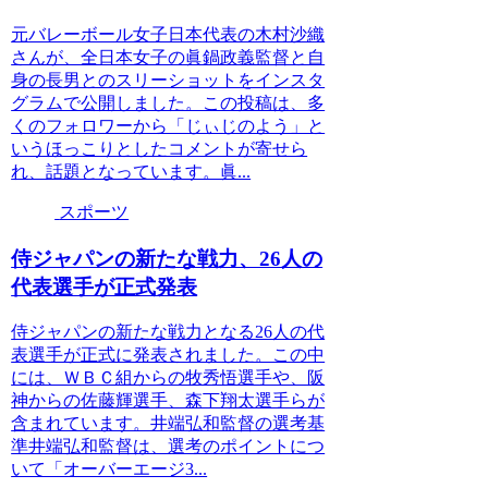
元バレーボール女子日本代表の木村沙織
さんが、全日本女子の眞鍋政義監督と自
身の長男とのスリーショットをインスタ
グラムで公開しました。この投稿は、多
くのフォロワーから「じぃじのよう」と
いうほっこりとしたコメントが寄せら
れ、話題となっています。眞...
スポーツ
侍ジャパンの新たな戦力、26人の
代表選手が正式発表
侍ジャパンの新たな戦力となる26人の代
表選手が正式に発表されました。この中
には、ＷＢＣ組からの牧秀悟選手や、阪
神からの佐藤輝選手、森下翔太選手らが
含まれています。井端弘和監督の選考基
準井端弘和監督は、選考のポイントにつ
いて「オーバーエージ3...