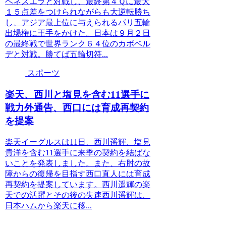
ベネズエラと対戦し、最終第４Ｑに最大
１５点差をつけられながらも大逆転勝ち
し、アジア最上位に与えられるパリ五輪
出場権に王手をかけた。日本は９月２日
の最終戦で世界ランク６４位のカボベル
デと対戦。勝てば五輪切符...
スポーツ
楽天、西川と塩見を含む11選手に
戦力外通告、西口には育成再契約
を提案
楽天イーグルスは11日、西川遥輝、塩見
貴洋を含む11選手に来季の契約を結ばな
いことを発表しました。また、右肘の故
障からの復帰を目指す西口直人には育成
再契約を提案しています。西川遥輝の楽
天での活躍とその後の失速西川遥輝は、
日本ハムから楽天に移...