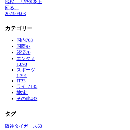
地獄」「想像を上
回る」
2023.09.03
カテゴリー
国内
703
国際
97
経済
70
エンタメ
1,090
スポーツ
1,391
IT
33
ライフ
135
地域
1
その他
433
タグ
阪神タイガース
63