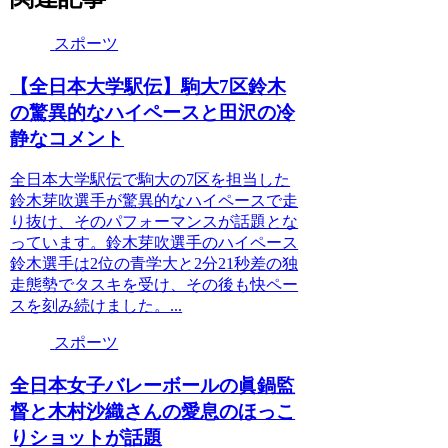
スポーツ
【全日本大学駅伝】駒大7区鈴木
の驚異的なハイペースと田沢の冷
静なコメント
全日本大学駅伝で駒大の7区を担当した
鈴木芽吹選手が驚異的なハイペースで走
り抜け、そのパフォーマンスが話題とな
っています。鈴木芽吹選手のハイペース
鈴木選手は2位の青学大と2分21秒差の独
走態勢でタスキを受け、その後も快ペー
スを刻み続けました。...
スポーツ
全日本女子バレーボールの眞鍋監
督と木村沙織さんの愛息のほっこ
りショットが話題