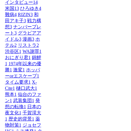
インタビュー
14
米国
13
ひろゆき
4
難病
4
RIZIN
3
和
田アキ子
3
戦力構
想
3
ナンバープレ
ート
3
グラビアア
イドル
3
漫画
3
ホ
テル
2
リストラ
2
渋谷区
1
WA謝罪
1
おにぎり君
1
錦鯉
1
1974年以来の優
勝
1
激変
1
ホッパ
ーorエスケープ
1
タイム要求
1
X-
Cite
1
樋口武大
1
熊本
1
仙台のファ
ン
1
武装集団
1
発
想の転換
1
日本の
夜文化
1
千賀滉大
1
歴史的背景
1
薬
物対策
1
ジョセフ