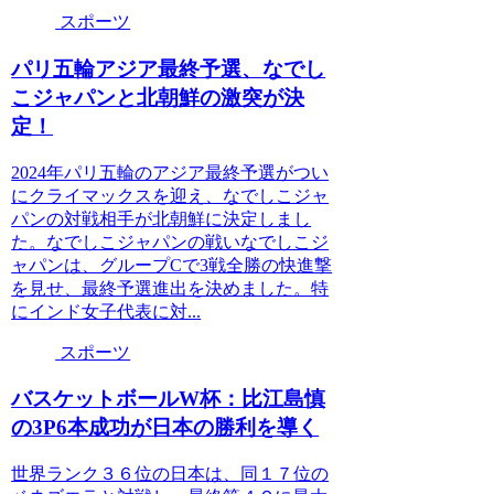
スポーツ
パリ五輪アジア最終予選、なでし
こジャパンと北朝鮮の激突が決
定！
2024年パリ五輪のアジア最終予選がつい
にクライマックスを迎え、なでしこジャ
パンの対戦相手が北朝鮮に決定しまし
た。なでしこジャパンの戦いなでしこジ
ャパンは、グループCで3戦全勝の快進撃
を見せ、最終予選進出を決めました。特
にインド女子代表に対...
スポーツ
バスケットボールW杯：比江島慎
の3P6本成功が日本の勝利を導く
世界ランク３６位の日本は、同１７位の