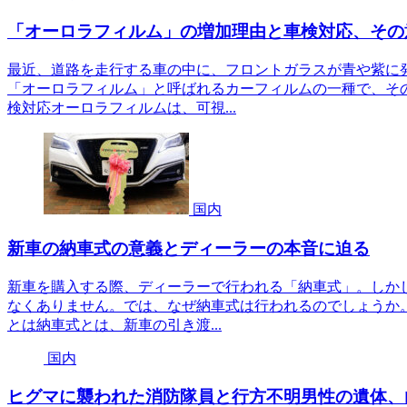
「オーロラフィルム」の増加理由と車検対応、その
最近、道路を走行する車の中に、フロントガラスが青や紫に
「オーロラフィルム」と呼ばれるカーフィルムの一種で、そ
検対応オーロラフィルムは、可視...
国内
新車の納車式の意義とディーラーの本音に迫る
新車を購入する際、ディーラーで行われる「納車式」。しか
なくありません。では、なぜ納車式は行われるのでしょうか
とは納車式とは、新車の引き渡...
国内
ヒグマに襲われた消防隊員と行方不明男性の遺体、