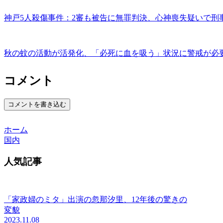
神戸5人殺傷事件：2審も被告に無罪判決、心神喪失疑いで刑
秋の蚊の活動が活発化、「必死に血を吸う」状況に警戒が必
コメント
コメントを書き込む
ホーム
国内
人気記事
「家政婦のミタ」出演の忽那汐里、12年後の驚きの
変貌
2023.11.08