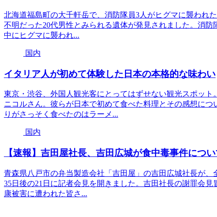
北海道福島町の大千軒岳で、消防隊員3人がヒグマに襲われ
不明だった20代男性とみられる遺体が発見されました。消防隊
中にヒグマに襲われ...
国内
イタリア人が初めて体験した日本の本格的な味わい
東京・渋谷、外国人観光客にとってはずせない観光スポット
ニコルさん。彼らが日本で初めて食べた料理とその感想につ
りがさっそく食べたのはラーメ...
国内
【速報】吉田屋社長、吉田広城が食中毒事件につい
青森県八戸市の弁当製造会社「吉田屋」の吉田広城社長が、全
35日後の21日に記者会見を開きました。吉田社長の謝罪会
康被害に遭われた皆さ...