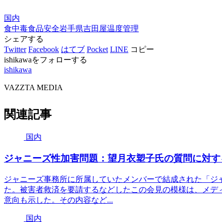
国内
食中毒
食品安全
岩手県
吉田屋
温度管理
シェアする
Twitter
Facebook
はてブ
Pocket
LINE
コピー
ishikawaをフォローする
ishikawa
VAZZTA MEDIA
関連記事
国内
ジャニーズ性加害問題：望月衣塑子氏の質問に対す
ジャニーズ事務所に所属していたメンバーで結成された「ジ
た。被害者救済を要請するなどしたこの会見の模様は、メデ
意向も示した。その内容など...
国内