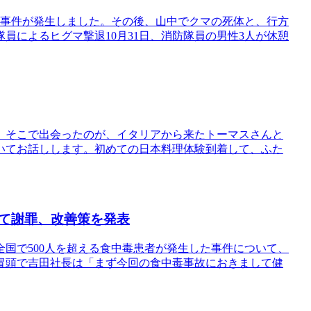
た事件が発生しました。その後、山中でクマの死体と、行方
員によるヒグマ撃退10月31日、消防隊員の男性3人が休憩
。そこで出会ったのが、イタリアから来たトーマスさんと
いてお話しします。初めての日本料理体験到着して、ふた
て謝罪、改善策を発表
国で500人を超える食中毒患者が発生した事件について、
見冒頭で吉田社長は「まず今回の食中毒事故におきまして健