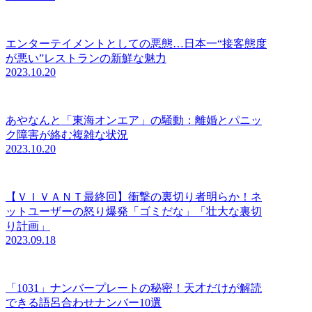
エンターテイメントとしての悪態…日本一“接客態度
が悪い”レストランの新鮮な魅力
2023.10.20
あやなんと「東海オンエア」の騒動：離婚とパニッ
ク障害が絡む複雑な状況
2023.10.20
【ＶＩＶＡＮＴ最終回】衝撃の裏切り者明らか！ネ
ットユーザーの怒り爆発「ゴミだな」「壮大な裏切
り計画」
2023.09.18
「1031」ナンバープレートの秘密！天才だけが解読
できる語呂合わせナンバー10選