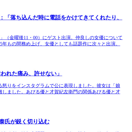
：「落ち込んだ時に電話をかけてきてくれたり、
」（金曜後11・00）にゲスト出演。仲良しの女優について
を5年もの間務め上げ、女優としても話題作に次々と出演。
奪われた痛み、許せない」
る怒りをインスタグラムで公に表現しました。彼女は「娘
難しました。あびる優と才賀紀左衛門の関係あびる優と才
泰氏が鋭く切り込む