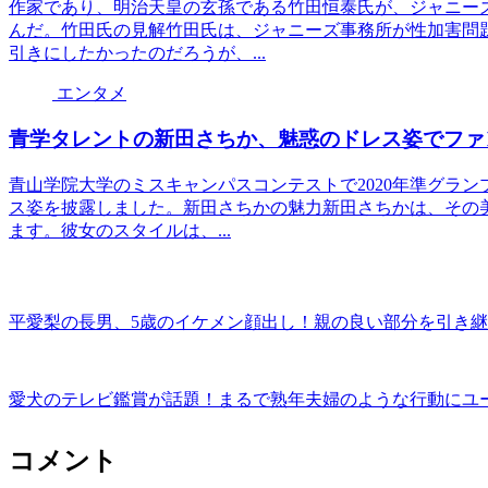
作家であり、明治天皇の玄孫である竹田恒泰氏が、ジャニー
んだ。竹田氏の見解竹田氏は、ジャニーズ事務所が性加害問
引きにしたかったのだろうが、...
エンタメ
青学タレントの新田さちか、魅惑のドレス姿でファ
青山学院大学のミスキャンパスコンテストで2020年準グラ
ス姿を披露しました。新田さちかの魅力新田さちかは、その
ます。彼女のスタイルは、...
平愛梨の長男、5歳のイケメン顔出し！親の良い部分を引き
愛犬のテレビ鑑賞が話題！まるで熟年夫婦のような行動にユ
コメント