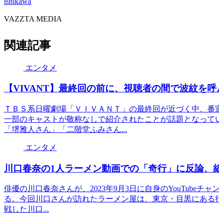
ishikawa
VAZZTA MEDIA
関連記事
エンタメ
【VIVANT】最終回の前に、視聴者の間で波紋を
ＴＢＳ系日曜劇場「ＶＩＶＡＮＴ」の最終回が近づく中、番
一部のキャストが敬称なしで紹介されたことが話題となって
「堺雅人さん」「二階堂ふみさん...
エンタメ
川口春奈の1人ラーメン動画での「奇行」に反論、
俳優の川口春奈さんが、2023年9月3日に自身のYouTube
る。今回川口さんが訪れたラーメン屋は、東京・目黒にある行
戦した川口...