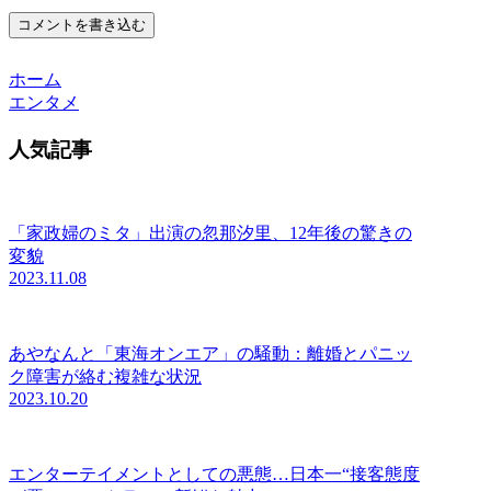
コメントを書き込む
ホーム
エンタメ
人気記事
「家政婦のミタ」出演の忽那汐里、12年後の驚きの
変貌
2023.11.08
あやなんと「東海オンエア」の騒動：離婚とパニッ
ク障害が絡む複雑な状況
2023.10.20
エンターテイメントとしての悪態…日本一“接客態度