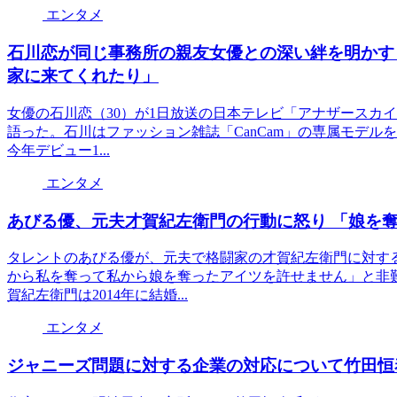
エンタメ
石川恋が同じ事務所の親友女優との深い絆を明かす
家に来てくれたり」
女優の石川恋（30）が1日放送の日本テレビ「アナザースカイ
語った。石川はファッション雑誌「CanCam」の専属モデル
今年デビュー1...
エンタメ
あびる優、元夫才賀紀左衛門の行動に怒り 「娘を
タレントのあびる優が、元夫で格闘家の才賀紀左衛門に対す
から私を奪って私から娘を奪ったアイツを許せません」と非
賀紀左衛門は2014年に結婚...
エンタメ
ジャニーズ問題に対する企業の対応について竹田恒