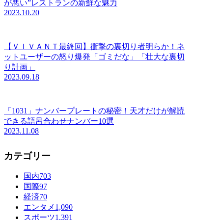
が悪い”レストランの新鮮な魅力
2023.10.20
【ＶＩＶＡＮＴ最終回】衝撃の裏切り者明らか！ネ
ットユーザーの怒り爆発「ゴミだな」「壮大な裏切
り計画」
2023.09.18
「1031」ナンバープレートの秘密！天才だけが解読
できる語呂合わせナンバー10選
2023.11.08
カテゴリー
国内
703
国際
97
経済
70
エンタメ
1,090
スポーツ
1,391