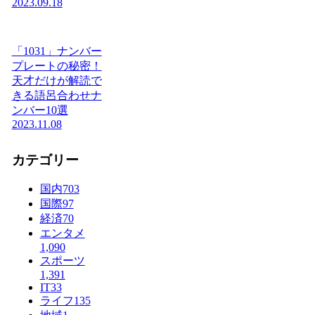
2023.09.18
「1031」ナンバー
プレートの秘密！
天才だけが解読で
きる語呂合わせナ
ンバー10選
2023.11.08
カテゴリー
国内
703
国際
97
経済
70
エンタメ
1,090
スポーツ
1,391
IT
33
ライフ
135