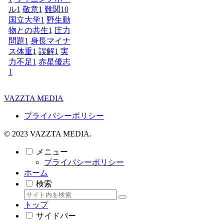
ル
1
敬意
1
難関10
国立大学
1
野生動
物との共生
1
圧力
問題
1
身長マイナ
ス体重
1
誤解
1
実
力不足
1
赤星優志
1
VAZZTA MEDIA
プライバシーポリシー
© 2023 VAZZTA MEDIA.
メニュー
プライバシーポリシー
ホーム
検索
トップ
サイドバー