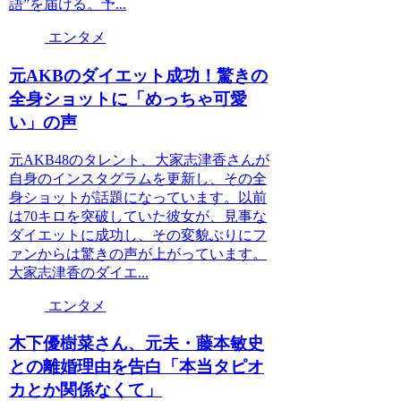
語”を届ける。予...
エンタメ
元AKBのダイエット成功！驚きの
全身ショットに「めっちゃ可愛
い」の声
元AKB48のタレント、大家志津香さんが
自身のインスタグラムを更新し、その全
身ショットが話題になっています。以前
は70キロを突破していた彼女が、見事な
ダイエットに成功し、その変貌ぶりにフ
ァンからは驚きの声が上がっています。
大家志津香のダイエ...
エンタメ
木下優樹菜さん、元夫・藤本敏史
との離婚理由を告白「本当タピオ
カとか関係なくて」