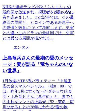
NHKの連続テレビ小説「らんまん」の
最終回が放送され、視聴者を感動の渦に
巻き込みました。この記事では、その最
終回の展開と、ヒロインである寿恵子へ
の愛情と敬意について考察します。史実
との違いこのドラマの最終回では、史実
とは異なる展開が描かれま...
エンタメ
上島竜兵さんの最期の愛のメッセ
ージ：妻が語る「竜ちゃんのいな
い世界」
1日放送のTBS系バラエティー『中居正
広の金スマスペシャル』（後8：00）で
は、昨年5月に亡くなったダチョウ倶楽
部・上島竜兵さん（享年61）と、妻でも
のまねタレントの上島光（52・芸名：広
川ひかる）との28年にわたる“愛の物