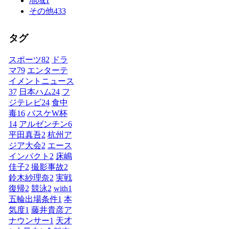
地域
1
その他
433
タグ
スポーツ
82
ドラ
マ
79
エンターテ
イメントニュース
37
日本ハム
24
フ
ジテレビ
24
食中
毒
16
バスケW杯
14
アルゼンチン
6
平田真吾
2
杭州ア
ジア大会
2
エース
インパクト
2
床嶋
佳子
2
撮影事故
2
鈴木紗理奈
2
実戦
復帰
2
競泳
2
with
1
五輪出場条件
1
本
気度
1
藤井貴彦ア
ナウンサー
1
天才