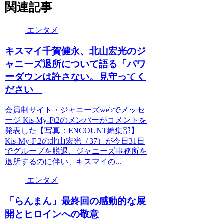
関連記事
エンタメ
キスマイ千賀健永、北山宏光のジ
ャニーズ退所について語る「パワ
ーダウンは許さない。見守ってく
ださい」
会員制サイト・ジャニーズwebでメッセ
ージ Kis-My-Ft2のメンバーがコメントを
発表した【写真：ENCOUNT編集部】
Kis-My-Ft2の北山宏光（37）が今日31日
でグループを脱退、ジャニーズ事務所を
退所するのに伴い、キスマイの...
エンタメ
「らんまん」最終回の感動的な展
開とヒロインへの敬意