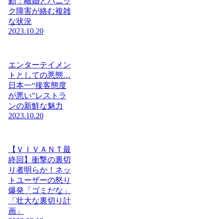
動：離婚とパニッ
ク障害が絡む複雑
な状況
2023.10.20
エンターテイメン
トとしての悪態…
日本一“接客態度
が悪い”レストラ
ンの新鮮な魅力
2023.10.20
【ＶＩＶＡＮＴ最
終回】衝撃の裏切
り者明らか！ネッ
トユーザーの怒り
爆発「ゴミだな」
「壮大な裏切り計
画」