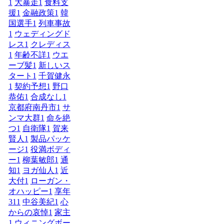
1
大暴走
1
食料支
援
1
金融政策
1
韓
国選手
1
列車事故
1
ウェディングド
レス
1
クレディス
1
年齢不詳
1
ウエ
ーブ髪
1
新しいス
タート
1
千賀健永
1
契約予想
1
野口
恭佑
1
合成なし
1
京都府南丹市
1
サ
ンマ大群
1
命を絶
つ
1
自衛隊
1
賀来
賢人
1
製品パッケ
ージ
1
役満ボディ
ー
1
柳葉敏郎
1
通
知
1
ヨガ仙人
1
近
大付
1
ローガン・
オハッピー
1
享年
31
1
中谷美紀
1
心
からの哀悼
1
家主
1
ウィニングボー