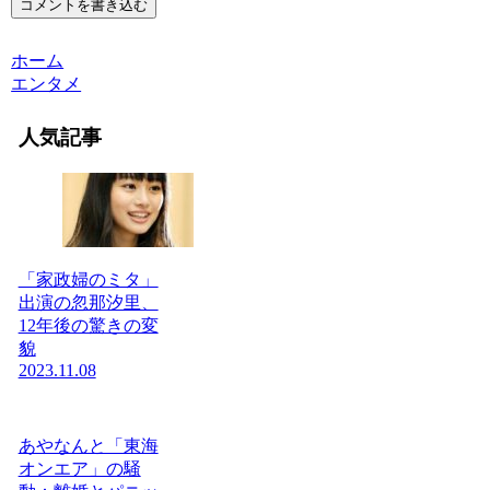
コメントを書き込む
ホーム
エンタメ
人気記事
「家政婦のミタ」
出演の忽那汐里、
12年後の驚きの変
貌
2023.11.08
あやなんと「東海
オンエア」の騒