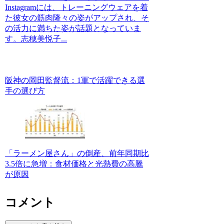
Instagramには、トレーニングウェアを着
た彼女の筋肉隆々の姿がアップされ、そ
の活力に満ちた姿が話題となっていま
す。志穂美悦子...
阪神の岡田監督流：1軍で活躍できる選
手の選び方
「ラーメン屋さん」の倒産、前年同期比
3.5倍に急増：食材価格と光熱費の高騰
が原因
コメント