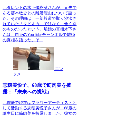
元タレントの木下優樹菜さんが、元夫で
ある藤本敏史との離婚理由について語っ
た。その理由は、一部報道で取り沙汰さ
れていた「タピオカ」ではなく、全く別
のものだったという。離婚の真相木下さ
んは、自身のYouTubeチャンネルで離婚
の真相を語った。そ...
エン
タメ
志穂美悦子、68歳で筋肉美を披
露：「未来への挑戦」
元俳優で現在はフラワーアーティストと
して活動する志穂美悦子さんが、68歳の
誕生日に筋肉美を披露しました。彼女の