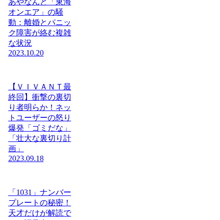
あやなんと「東海
オンエア」の騒
動：離婚とパニッ
ク障害が絡む複雑
な状況
2023.10.20
【ＶＩＶＡＮＴ最
終回】衝撃の裏切
り者明らか！ネッ
トユーザーの怒り
爆発「ゴミだな」
「壮大な裏切り計
画」
2023.09.18
「1031」ナンバー
プレートの秘密！
天才だけが解読で