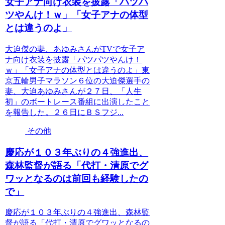
女子アナ向け衣装を披露「パツパ
ツやんけ！ｗ」「女子アナの体型
とは違うのよ」
大迫傑の妻、あゆみさんがTVで女子ア
ナ向け衣装を披露「パツパツやんけ！
ｗ」「女子アナの体型とは違うのよ」東
京五輪男子マラソン６位の大迫傑選手の
妻、大迫あゆみさんが２７日、「人生
初」のボートレース番組に出演したこと
を報告した。２６日にＢＳフジ...
その他
慶応が１０３年ぶりの４強進出、
森林監督が語る「代打・清原でグ
ワッとなるのは前回も経験したの
で」
慶応が１０３年ぶりの４強進出、森林監
督が語る「代打・清原でグワッとなるの