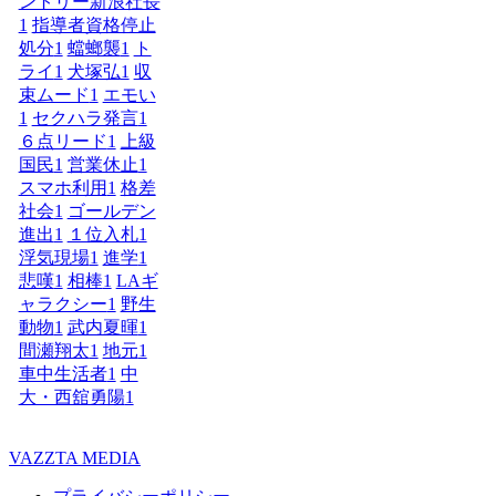
ントリー新浪社長
1
指導者資格停止
処分
1
蟷螂襲
1
ト
ライ
1
犬塚弘
1
収
束ムード
1
エモい
1
セクハラ発言
1
６点リード
1
上級
国民
1
営業休止
1
スマホ利用
1
格差
社会
1
ゴールデン
進出
1
１位入札
1
浮気現場
1
進学
1
悲嘆
1
相棒
1
LAギ
ャラクシー
1
野生
動物
1
武内夏暉
1
間瀬翔太
1
地元
1
車中生活者
1
中
大・西舘勇陽
1
VAZZTA MEDIA