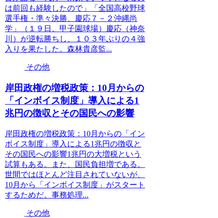
は前回も経験したので」「全国高校野球
選手権・準々決勝、慶応７－２沖縄尚
学」（１９日、甲子園球場）慶応（神奈
川）が逆転勝ちし、１０３年ぶりの４強
入りを果たした。森林貴彦監...
その他
岸田政権の増税政策：10月からの
「インボイス制度」導入による1
兆円の徴収とその国民への影響
岸田政権の増税政策：10月からの「イン
ボイス制度」導入による1兆円の徴収と
その国民への影響1兆円の大増税という
試算もある。また、国民負担増である。
世間ではほとんど注目されていないが、
10月から「インボイス制度」がスタート
するためだ。事務処理...
その他