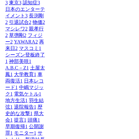
3
東京
3
認知症
3
日本のエンターテ
イメント
3
長渕剛
2
引退試合
2
物価
2
マシレワ
2
親孝行
2
草彅剛
2
フィジ
ー
2
YAWARA
2
再
来日
2
マスコミ
1
シーズン登板終了
1
神部美咲
1
A.B.C－Z
1
土屋太
鳳
1
大学教育
1
車
両復活
1
日本レコ
ード
1
中嶋マジッ
ク
1
電気ケトル
1
地方生活
1
羽生結
弦
1
退院報告
1
歴
史的な攻撃
1
県大
会
1
提言
1
頭痛
1
早期復帰
1
公開謝
罪
1
モニター
1
サ