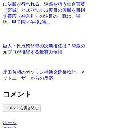
に決勝が行われる。連覇を狙う仙台育英
（宮城）と107年ぶり2度目の優勝を目指
す慶応（神奈川）の注目の一戦は、聖
地・甲子園で午後2時...
巨人・原辰徳監督の次期後任は？62歳の
元プロが推奨する最有力候補
岸田首相のガソリン補助金延長検討、ネ
ットユーザーからの反応
コメント
コメントを書き込む
ホーム