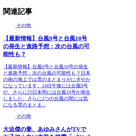
関連記事
その他
【最新情報】台風9号と台風10号
の発生と進路予想：次の台風の可
能性も？
【最新情報】台風9号と台風10号の発生
と進路予想：次の台風の可能性も？日本
の南の海上では雲のまとまりがにぎやか
になっています。24日午後には台風9号
が、さらに25日未明には台風10号が発生
しました。さらに2つの台風の間には気
になる雲のまとま...
その他
大迫傑の妻、あゆみさんがTVで