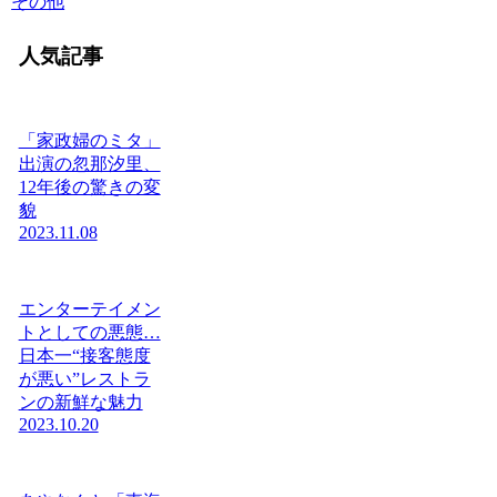
その他
人気記事
「家政婦のミタ」
出演の忽那汐里、
12年後の驚きの変
貌
2023.11.08
エンターテイメン
トとしての悪態…
日本一“接客態度
が悪い”レストラ
ンの新鮮な魅力
2023.10.20