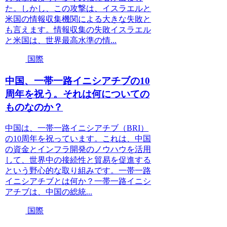
た。しかし、この攻撃は、イスラエルと
米国の情報収集機関による大きな失敗と
も言えます。情報収集の失敗イスラエル
と米国は、世界最高水準の情...
国際
中国、一帯一路イニシアチブの10
周年を祝う。それは何についての
ものなのか？
中国は、一帯一路イニシアチブ（BRI）
の10周年を祝っています。これは、中国
の資金とインフラ開発のノウハウを活用
して、世界中の接続性と貿易を促進する
という野心的な取り組みです。一帯一路
イニシアチブとは何か？一帯一路イニシ
アチブは、中国の総統...
国際