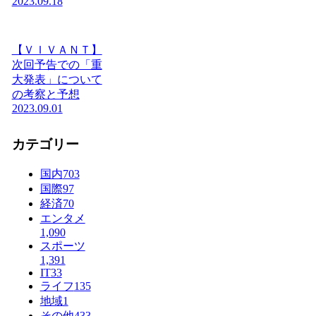
2023.09.18
【ＶＩＶＡＮＴ】
次回予告での「重
大発表」について
の考察と予想
2023.09.01
カテゴリー
国内
703
国際
97
経済
70
エンタメ
1,090
スポーツ
1,391
IT
33
ライフ
135
地域
1
その他
433