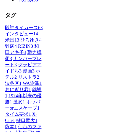
タグ
阪神タイガース
63
インタビュー
14
米国
13
ひろゆき
4
難病
4
RIZIN
3
和
田アキ子
3
戦力構
想
3
ナンバープレ
ート
3
グラビアア
イドル
3
漫画
3
ホ
テル
2
リストラ
2
渋谷区
1
WA謝罪
1
おにぎり君
1
錦鯉
1
1974年以来の優
勝
1
激変
1
ホッパ
ーorエスケープ
1
タイム要求
1
X-
Cite
1
樋口武大
1
熊本
1
仙台のファ