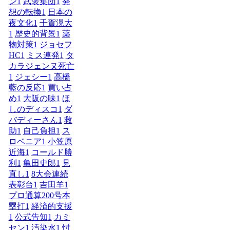
ン
1
武装集団
1
発
想の転換
1
日本の
夜文化
1
千賀滉大
1
歴史的背景
1
薬
物対策
1
ジョセフ
HC
1
ミス連発
1
タ
カラジェンヌ死亡
1
ジェシー
1
高橋
藍の反応
1
買い占
め
1
大阪の味
1
ほ
しのディスコ
1
ダ
バディーさん
1
救
助
1
自己負担
1
ス
ロベニア
1
小笠原
近海
1
コールド勝
利
1
亀田史郎
1
見
直し
1
8大会連続
表彰台
1
吉田羊
1
プロ通算200号本
塁打
1
経済的支援
1
公式告知
1
カミ
セン
1
汚染水
1
忖