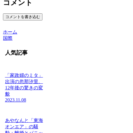
コメント
コメントを書き込む
ホーム
国際
人気記事
「家政婦のミタ」
出演の忽那汐里、
12年後の驚きの変
貌
2023.11.08
あやなんと「東海
オンエア」の騒
動：離婚とパニッ