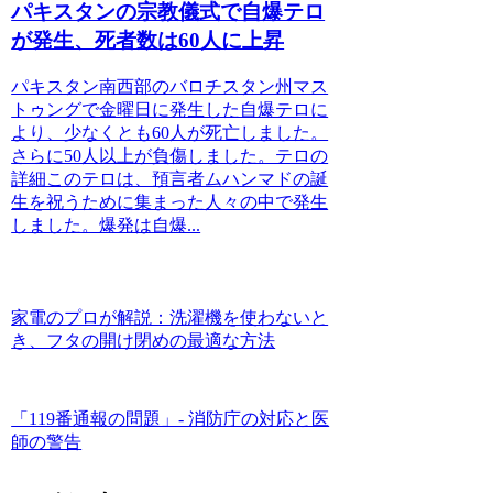
パキスタンの宗教儀式で自爆テロ
が発生、死者数は60人に上昇
パキスタン南西部のバロチスタン州マス
トゥングで金曜日に発生した自爆テロに
より、少なくとも60人が死亡しました。
さらに50人以上が負傷しました。テロの
詳細このテロは、預言者ムハンマドの誕
生を祝うために集まった人々の中で発生
しました。爆発は自爆...
家電のプロが解説：洗濯機を使わないと
き、フタの開け閉めの最適な方法
「119番通報の問題」- 消防庁の対応と医
師の警告