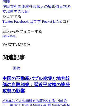
国際
岸田首相
国連演説
欧米人の猿真似
日本の
立場
世界の反応
シェアする
Twitter
Facebook
はてブ
Pocket
LINE
コピ
ー
ishikawaをフォローする
ishikawa
VAZZTA MEDIA
関連記事
国際
中国の不動産バブル崩壊と地方幹
部の自殺頻発：習近平政権の摘発
攻勢の影響
不動産バブル崩壊が深刻化する中国で
は、地方の共産党幹部や政府幹部の自殺