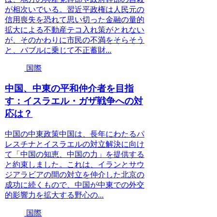
が相次いでいる。習近平政権は人民元の
信用喪失を恐れて思い切った金融の量的
拡大による不動産テコ入れ策がとれない
が、そのかわりに市民の不満をそらそう
と、バブルに乗じて不正蓄財...
国際
中国、中東の平和仲介者を目指
す：イスラエル・ガザ戦争への対
応は？
中国の中東政策中国は、長年にわたるパ
レスチナとイスラエルの対立解決に向け
て「中国の知恵、中国の力」を提供する
と約束しました。これは、イランとサウ
ジアラビアの間の対立を仲介した北京の
成功に続くもので、中国が中東での外交
的影響力を拡大する野心の...
国際