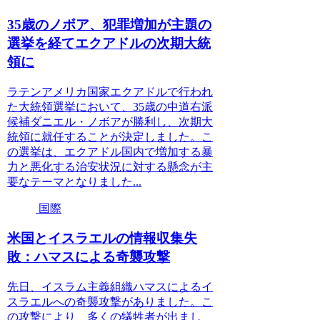
35歳のノボア、犯罪増加が主題の
選挙を経てエクアドルの次期大統
領に
ラテンアメリカ国家エクアドルで行われ
た大統領選挙において、35歳の中道右派
候補ダニエル・ノボアが勝利し、次期大
統領に就任することが決定しました。こ
の選挙は、エクアドル国内で増加する暴
力と悪化する治安状況に対する懸念が主
要なテーマとなりました...
国際
米国とイスラエルの情報収集失
敗：ハマスによる奇襲攻撃
先日、イスラム主義組織ハマスによるイ
スラエルへの奇襲攻撃がありました。こ
の攻撃により、多くの犠牲者が出まし