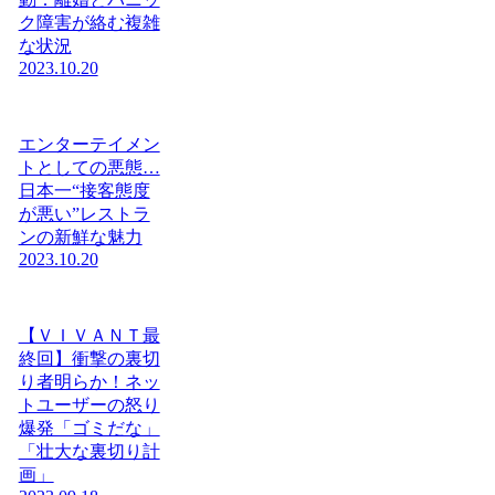
ク障害が絡む複雑
な状況
2023.10.20
エンターテイメン
トとしての悪態…
日本一“接客態度
が悪い”レストラ
ンの新鮮な魅力
2023.10.20
【ＶＩＶＡＮＴ最
終回】衝撃の裏切
り者明らか！ネッ
トユーザーの怒り
爆発「ゴミだな」
「壮大な裏切り計
画」