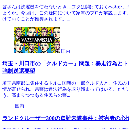
皆さんは洗濯機を使わないとき、フタは開けておくべきか、
ょうか。今回は、この疑問について家電のプロが解説します
けておくことが推奨されます。...
国内
埼玉・川口市の「クルドカー」問題：暴走行為とト
強制送還要望
埼玉県南部に集住するトルコ国籍の一部クルド人と、住民の
情が寄せられ、県警は違法行為を取り締まってはいる。ただ
う。高まりつつある住民らの警...
国内
ランドクルーザー300の盗難未遂事件：被害者の心