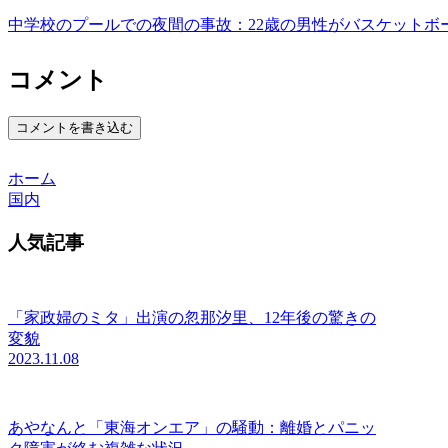
中学校のプールでの夜間の事故：22歳の男性がバスケットボ
コメント
コメントを書き込む
ホーム
国内
人気記事
「家政婦のミタ」出演の忽那汐里、12年後の驚きの
変貌
2023.11.08
あやなんと「東海オンエア」の騒動：離婚とパニッ