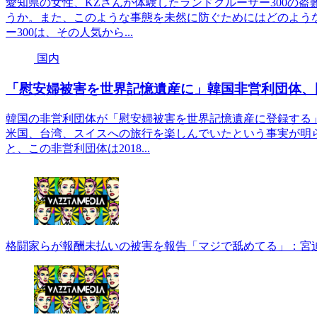
愛知県の女性、KZさんが体験したランドクルーザー300の
うか。また、このような事態を未然に防ぐためにはどのよう
ー300は、その人気から...
国内
「慰安婦被害を世界記憶遺産に」韓国非営利団体、
韓国の非営利団体が「慰安婦被害を世界記憶遺産に登録する
米国、台湾、スイスへの旅行を楽しんでいたという事実が明
と、この非営利団体は2018...
格闘家らが報酬未払いの被害を報告「マジで舐めてる」：宮