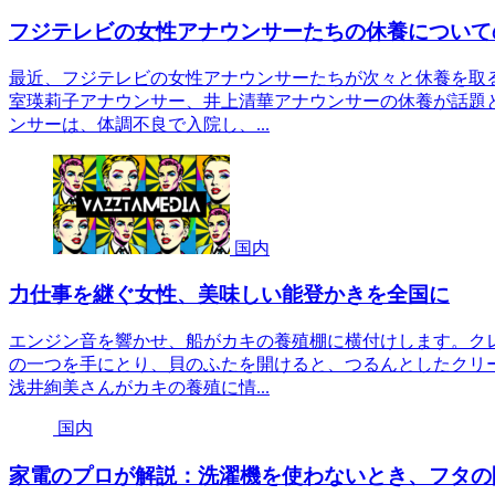
フジテレビの女性アナウンサーたちの休養について
最近、フジテレビの女性アナウンサーたちが次々と休養を取
室瑛莉子アナウンサー、井上清華アナウンサーの休養が話題
ンサーは、体調不良で入院し、...
国内
力仕事を継ぐ女性、美味しい能登かきを全国に
エンジン音を響かせ、船がカキの養殖棚に横付けします。ク
の一つを手にとり、貝のふたを開けると、つるんとしたクリ
浅井絢美さんがカキの養殖に情...
国内
家電のプロが解説：洗濯機を使わないとき、フタの