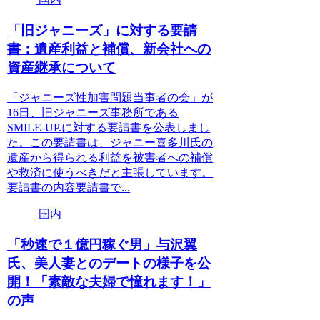
「旧ジャニーズ」に対する要請
書：遺産利益と補償、新会社への
資産継承について
「ジャニーズ性加害問題当事者の会」が
16日、旧ジャニーズ事務所である
SMILE-UP.に対する要請書を公表しまし
た。この要請書は、ジャニー喜多川氏の
遺産から得られる利益を被害者への補償
や救済に使うべきだと主張しています。
要請書の内容要請書で...
国内
「秒速で１億円稼ぐ男」与沢翼
氏、美人妻とのデートの様子を公
開！「素敵な夫婦で憧れます！」
の声