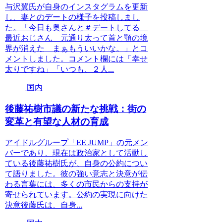
与沢翼氏が自身のインスタグラムを更新
し、妻とのデートの様子を投稿しまし
た。「今日も奥さんと＃デートしてる
最近おじさん 元通り太って首と顎の境
界が消えた まぁもういいかな。」とコ
メントしました。コメント欄には「幸せ
太りですね」「いつも、２人...
国内
後藤祐樹市議の新たな挑戦：街の
変革と有望な人材の育成
アイドルグループ「EE JUMP」の元メン
バーであり、現在は政治家として活動し
ている後藤祐樹氏が、自身の公約につい
て語りました。彼の強い意志と決意が伝
わる言葉には、多くの市民からの支持が
寄せられています。公約の実現に向けた
決意後藤氏は、自身...