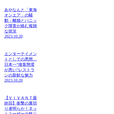
あやなんと「東海
オンエア」の騒
動：離婚とパニッ
ク障害が絡む複雑
な状況
2023.10.20
エンターテイメン
トとしての悪態…
日本一“接客態度
が悪い”レストラ
ンの新鮮な魅力
2023.10.20
【ＶＩＶＡＮＴ最
終回】衝撃の裏切
り者明らか！ネッ
トユーザーの怒り