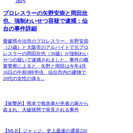
国内
プロレスラーの矢野安崇と岡田欣
也、強制わいせつ容疑で逮捕：仙
台の事件詳細
愛媛県今治市のプロレスラー、矢野安崇
（23歳）と大阪市のアルバイトで元プロ
レスラーの岡田欣也（30歳）が強制わい
せつの疑いで逮捕されました。事件の概
要警察によると、矢野と岡田は今年4月
16日の午前0時半頃、仙台市内の建物で
20代の女性の体を...
【衝撃的】熊本で救急車が患者の家から
盗まれ、大破状態で発見される事件
【MLB】ジャッジ、史上最速の通算250