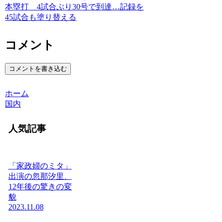
本塁打 4試合ぶり30号で到達…記録を
45試合も塗り替える
コメント
コメントを書き込む
ホーム
国内
人気記事
「家政婦のミタ」
出演の忽那汐里、
12年後の驚きの変
貌
2023.11.08