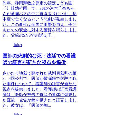
昨年、静岡県牧之原市の認定こども園
「川崎幼稚園」で、3歳の河本千奈ちゃ
んが通園バスの中に置き去りにされ、熱
中症で亡くなるという悲劇が発生しまし
た。この事件は全国に衝撃を与え、子ど
もたちの安全に対する警鐘を鳴らしまし
た。父親のSNSでの訴え千...
国内
医師の悲劇的な死：法廷での看護
師の証言が新たな視点を提供
さいたま地裁で開かれた裁判員裁判の第
3、4回公判で、医師が散弾銃で射殺され
た事件について、看護師の証言が新たな
視点を提供しました。看護師の証言看護
師は、医師が被告の母親の遺体に焼香し
た直後、被告が銃を構えたと証言しまし
た。彼女は、「医師の胸...
国内