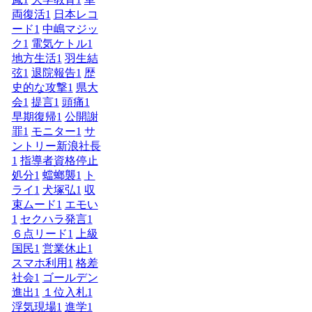
両復活
1
日本レコ
ード
1
中嶋マジッ
ク
1
電気ケトル
1
地方生活
1
羽生結
弦
1
退院報告
1
歴
史的な攻撃
1
県大
会
1
提言
1
頭痛
1
早期復帰
1
公開謝
罪
1
モニター
1
サ
ントリー新浪社長
1
指導者資格停止
処分
1
蟷螂襲
1
ト
ライ
1
犬塚弘
1
収
束ムード
1
エモい
1
セクハラ発言
1
６点リード
1
上級
国民
1
営業休止
1
スマホ利用
1
格差
社会
1
ゴールデン
進出
1
１位入札
1
浮気現場
1
進学
1