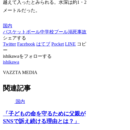
越えて入ったとみられる。水深は約1・2
メートルだった。
国内
バスケットボール
中学校
プール
溺死
事故
シェアする
Twitter
Facebook
はてブ
Pocket
LINE
コピ
ー
ishikawaをフォローする
ishikawa
VAZZTA MEDIA
関連記事
国内
「子どもの命を守るために父親が
SNSで訴え続ける理由とは？」