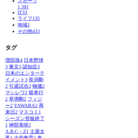
スポーツ
1,391
IT
33
ライフ
135
地域
1
その他
433
タグ
増田珠
4
日本野球
3
東京
3
認知症
3
日本のエンターテ
イメント
3
長渕剛
2
引退試合
2
物価
2
マシレワ
2
親孝行
2
草彅剛
2
フィジ
ー
2
YAWARA
2
再
来日
2
マスコミ
1
シーズン登板終了
1
神部美咲
1
A.B.C－Z
1
土屋太
鳳
1
大学教育
1
車