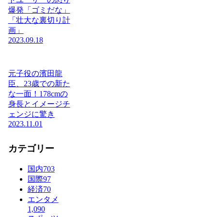
爆発「ゴミだな」
「壮大な裏切り計
画」
2023.09.18
元子役の濱田龍
臣、23歳での新た
な一面！178cmの
身長とイメージチ
ェンジに驚き
2023.11.01
カテゴリー
国内
703
国際
97
経済
70
エンタメ
1,090