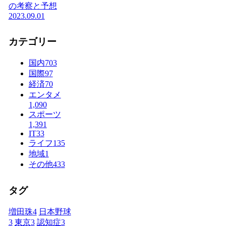
の考察と予想
2023.09.01
カテゴリー
国内
703
国際
97
経済
70
エンタメ
1,090
スポーツ
1,391
IT
33
ライフ
135
地域
1
その他
433
タグ
増田珠
4
日本野球
3
東京
3
認知症
3