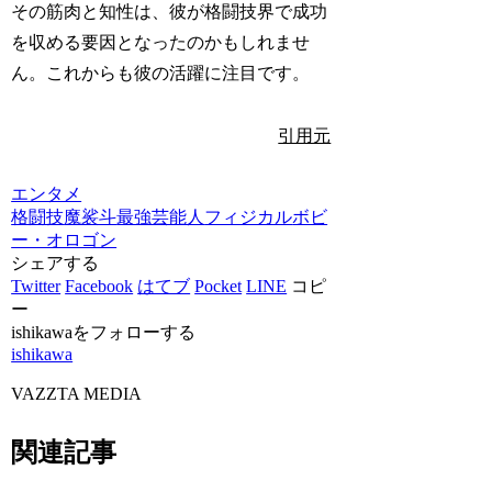
その筋肉と知性は、彼が格闘技界で成功
を収める要因となったのかもしれませ
ん。これからも彼の活躍に注目です。
引用元
エンタメ
格闘技
魔裟斗
最強芸能人
フィジカル
ボビ
ー・オロゴン
シェアする
Twitter
Facebook
はてブ
Pocket
LINE
コピ
ー
ishikawaをフォローする
ishikawa
VAZZTA MEDIA
関連記事