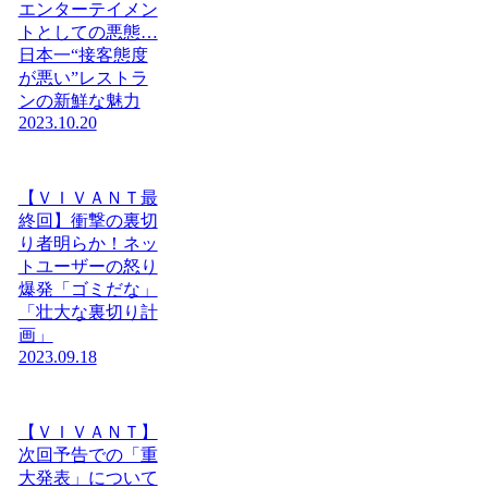
エンターテイメン
トとしての悪態…
日本一“接客態度
が悪い”レストラ
ンの新鮮な魅力
2023.10.20
【ＶＩＶＡＮＴ最
終回】衝撃の裏切
り者明らか！ネッ
トユーザーの怒り
爆発「ゴミだな」
「壮大な裏切り計
画」
2023.09.18
【ＶＩＶＡＮＴ】
次回予告での「重
大発表」について