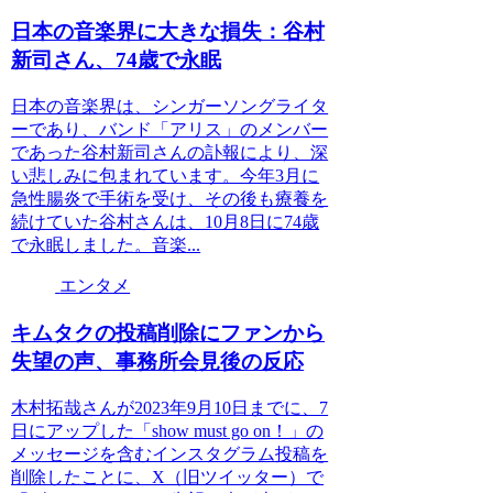
日本の音楽界に大きな損失：谷村
新司さん、74歳で永眠
日本の音楽界は、シンガーソングライタ
ーであり、バンド「アリス」のメンバー
であった谷村新司さんの訃報により、深
い悲しみに包まれています。今年3月に
急性腸炎で手術を受け、その後も療養を
続けていた谷村さんは、10月8日に74歳
で永眠しました。音楽...
エンタメ
キムタクの投稿削除にファンから
失望の声、事務所会見後の反応
木村拓哉さんが2023年9月10日までに、7
日にアップした「show must go on！」の
メッセージを含むインスタグラム投稿を
削除したことに、X（旧ツイッター）で