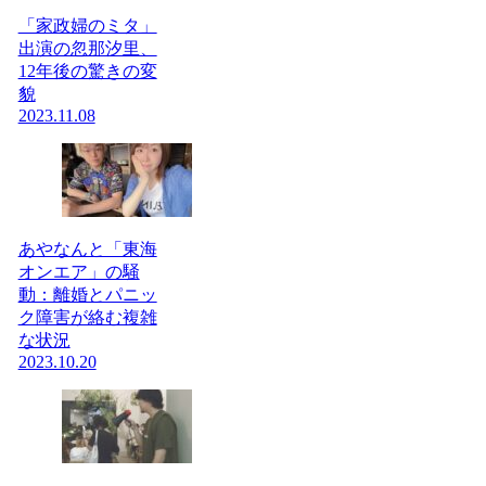
「家政婦のミタ」
出演の忽那汐里、
12年後の驚きの変
貌
2023.11.08
あやなんと「東海
オンエア」の騒
動：離婚とパニッ
ク障害が絡む複雑
な状況
2023.10.20