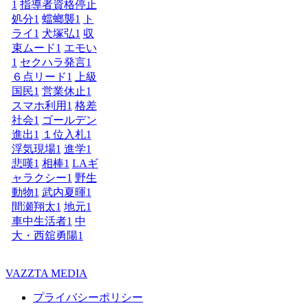
1
指導者資格停止
処分
1
蟷螂襲
1
ト
ライ
1
犬塚弘
1
収
束ムード
1
エモい
1
セクハラ発言
1
６点リード
1
上級
国民
1
営業休止
1
スマホ利用
1
格差
社会
1
ゴールデン
進出
1
１位入札
1
浮気現場
1
進学
1
悲嘆
1
相棒
1
LAギ
ャラクシー
1
野生
動物
1
武内夏暉
1
間瀬翔太
1
地元
1
車中生活者
1
中
大・西舘勇陽
1
VAZZTA MEDIA
プライバシーポリシー