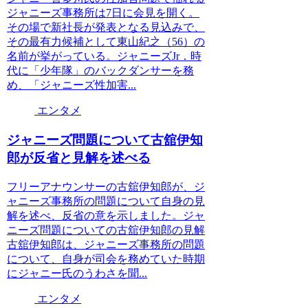
ジャニーズ事務所は7日に会見を開く。
その場で新社長が発表となる見込みで、
その最有力候補として東山紀之（56）の
名前が挙がっている。ジャニーズJr．時
代に「少年隊」のバックダンサーを務
め、「ジャニーズ性加害...
エンタメ
ジャニーズ問題について古舘伊知
郎が反省と見解を述べる
フリーアナウンサーの古舘伊知郎が、ジ
ャニーズ事務所の問題について自身の見
解を述べ、反省の意を示しました。ジャ
ニーズ問題についての古舘伊知郎の見解
古舘伊知郎は、ジャニーズ事務所の問題
について、自身が司会を務めていた時期
にジャニー氏のうわさを聞...
エンタメ