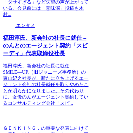
「ダサすぎる」など失望の声が上がって
いる。会見前には「意味深」投稿も木
村...
エンタメ
福田淳氏、新会社の社長に就任 –
のんとのエージェント契約「スピ
ーディ」代表取締役社長
福田淳氏、新会社の社長に就任
SMILE―UP.（旧ジャニーズ事務所）の
東山紀之社長が、新たに立ち上げるエー
ジェント会社の社長就任を取りやめたこ
とが明らかになりました。その代わり
に、女優のんがエージェント契約してい
るコンサルティング会社「スピ...
ＧＥＮＫＩＮＧ．の重要な発表に向けて