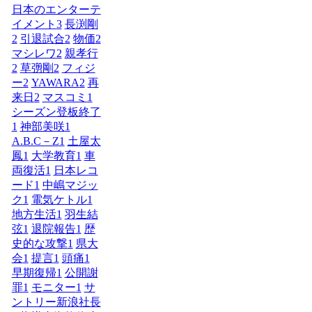
日本のエンターテ
イメント
3
長渕剛
2
引退試合
2
物価
2
マシレワ
2
親孝行
2
草彅剛
2
フィジ
ー
2
YAWARA
2
再
来日
2
マスコミ
1
シーズン登板終了
1
神部美咲
1
A.B.C－Z
1
土屋太
鳳
1
大学教育
1
車
両復活
1
日本レコ
ード
1
中嶋マジッ
ク
1
電気ケトル
1
地方生活
1
羽生結
弦
1
退院報告
1
歴
史的な攻撃
1
県大
会
1
提言
1
頭痛
1
早期復帰
1
公開謝
罪
1
モニター
1
サ
ントリー新浪社長