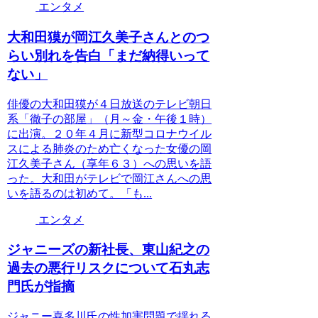
エンタメ
大和田獏が岡江久美子さんとのつ
らい別れを告白「まだ納得いって
ない」
俳優の大和田獏が４日放送のテレビ朝日
系「徹子の部屋」（月～金・午後１時）
に出演。２０年４月に新型コロナウイル
スによる肺炎のため亡くなった女優の岡
江久美子さん（享年６３）への思いを語
った。大和田がテレビで岡江さんへの思
いを語るのは初めて。「も...
エンタメ
ジャニーズの新社長、東山紀之の
過去の悪行リスクについて石丸志
門氏が指摘
ジャニー喜多川氏の性加害問題で揺れる