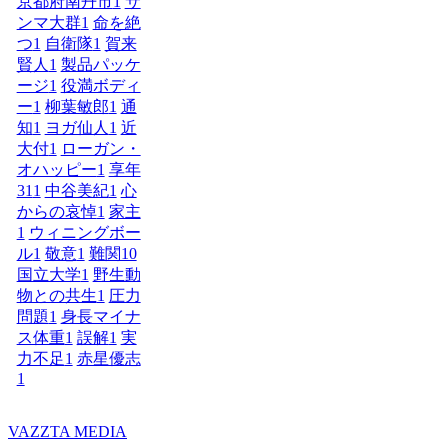
京都府南丹市
1
サ
ンマ大群
1
命を絶
つ
1
自衛隊
1
賀来
賢人
1
製品パッケ
ージ
1
役満ボディ
ー
1
柳葉敏郎
1
通
知
1
ヨガ仙人
1
近
大付
1
ローガン・
オハッピー
1
享年
31
1
中谷美紀
1
心
からの哀悼
1
家主
1
ウィニングボー
ル
1
敬意
1
難関10
国立大学
1
野生動
物との共生
1
圧力
問題
1
身長マイナ
ス体重
1
誤解
1
実
力不足
1
赤星優志
1
VAZZTA MEDIA