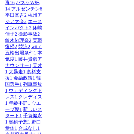
毒
16
バスケW杯
14
アルゼンチン
6
平田真吾
2
杭州ア
ジア大会
2
エース
インパクト
2
床嶋
佳子
2
撮影事故
2
鈴木紗理奈
2
実戦
復帰
2
競泳
2
with
1
五輪出場条件
1
本
気度
1
藤井貴彦ア
ナウンサー
1
天才
1
大暴走
1
食料支
援
1
金融政策
1
韓
国選手
1
列車事故
1
ウェディングド
レス
1
クレディス
1
年齢不詳
1
ウエ
ーブ髪
1
新しいス
タート
1
千賀健永
1
契約予想
1
野口
恭佑
1
合成なし
1