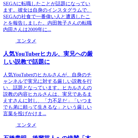
SEGAに転職したことが話題になってい
ます。彼女は自身のインスタグラムで、
SEGAの社食で一番偉い人と遭遇したこ
とを報告しました。内田敦子さんの転職
内田さんは2009年に...
エンタメ
人気YouTuberヒカル、実兄への厳
しい説教で話題に
人気YouTuberのヒカルさんが、自身のチ
ャンネルで実兄に対する厳しい説教を行
い、話題となっています。ヒカルさんの
説教の内容ヒカルさんは、実兄であるま
えすさんに対し、「力不足だ」「いつま
でも弟に頼って生きるな」という厳しい
言葉を投げかけま...
エンタメ