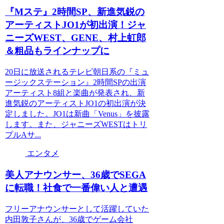
『Mステ』2時間SP、新進気鋭の
アーティストJO1が初出演！ジャ
ニーズWEST、GENE、村上虹郎
＆粗品もラインナップに
20日に放送されるテレビ朝日系の『ミュ
ージックステーション』2時間SPの出演
アーティスト8組と楽曲が発表され、新
進気鋭のアーティストJO1の初出演が決
定しました。JO1は新曲「Venus」を披露
します。また、ジャニーズWESTはトリ
プルAサ...
エンタメ
美人アナウンサー、36歳でSEGA
に転職！社食で一番偉い人と遭遇
フリーアナウンサーとして活躍していた
内田敦子さんが、36歳でゲーム会社