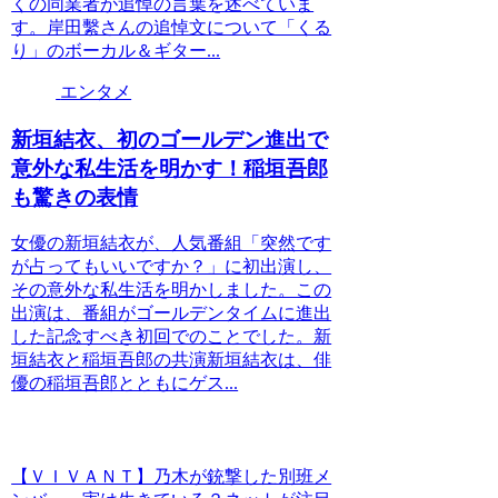
くの同業者が追悼の言葉を述べていま
す。岸田繫さんの追悼文について「くる
り」のボーカル＆ギター...
エンタメ
新垣結衣、初のゴールデン進出で
意外な私生活を明かす！稲垣吾郎
も驚きの表情
女優の新垣結衣が、人気番組「突然です
が占ってもいいですか？」に初出演し、
その意外な私生活を明かしました。この
出演は、番組がゴールデンタイムに進出
した記念すべき初回でのことでした。新
垣結衣と稲垣吾郎の共演新垣結衣は、俳
優の稲垣吾郎とともにゲス...
【ＶＩＶＡＮＴ】乃木が銃撃した別班メ