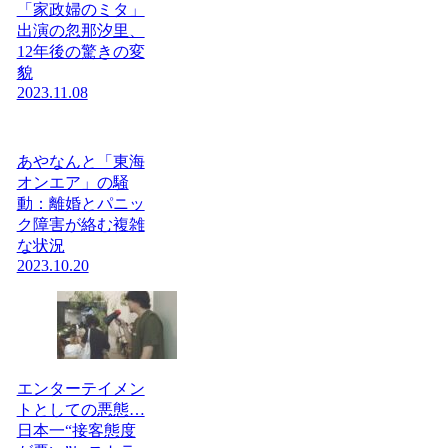
「家政婦のミタ」
出演の忽那汐里、
12年後の驚きの変
貌
2023.11.08
あやなんと「東海
オンエア」の騒
動：離婚とパニッ
ク障害が絡む複雑
な状況
2023.10.20
エンターテイメン
トとしての悪態…
日本一“接客態度