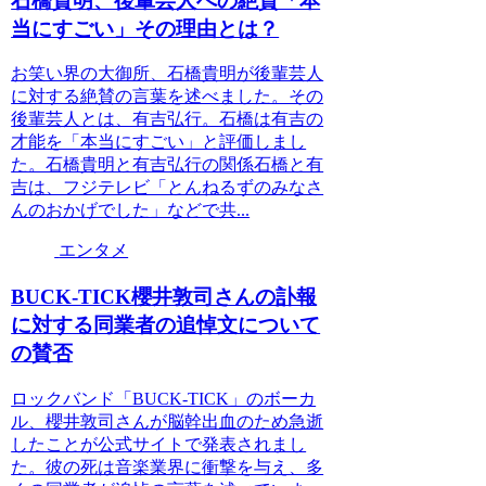
石橋貴明、後輩芸人への絶賛「本
当にすごい」その理由とは？
お笑い界の大御所、石橋貴明が後輩芸人
に対する絶賛の言葉を述べました。その
後輩芸人とは、有吉弘行。石橋は有吉の
才能を「本当にすごい」と評価しまし
た。石橋貴明と有吉弘行の関係石橋と有
吉は、フジテレビ「とんねるずのみなさ
んのおかげでした」などで共...
エンタメ
BUCK-TICK櫻井敦司さんの訃報
に対する同業者の追悼文について
の賛否
ロックバンド「BUCK-TICK」のボーカ
ル、櫻井敦司さんが脳幹出血のため急逝
したことが公式サイトで発表されまし
た。彼の死は音楽業界に衝撃を与え、多