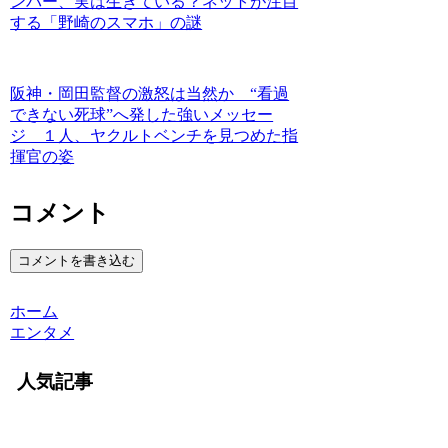
ンバー、実は生きている？ネットが注目
する「野崎のスマホ」の謎
阪神・岡田監督の激怒は当然か “看過
できない死球”へ発した強いメッセー
ジ １人、ヤクルトベンチを見つめた指
揮官の姿
コメント
コメントを書き込む
ホーム
エンタメ
人気記事