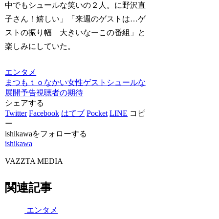
中でもシュールな笑いの２人。に野沢直
子さん！嬉しい」「来週のゲストは…ゲ
ストの振り幅 大きいなーこの番組」と
楽しみにしていた。
エンタメ
まつもｔｏなかい
女性ゲスト
シュールな
展開
予告
視聴者の期待
シェアする
Twitter
Facebook
はてブ
Pocket
LINE
コピ
ー
ishikawaをフォローする
ishikawa
VAZZTA MEDIA
関連記事
エンタメ