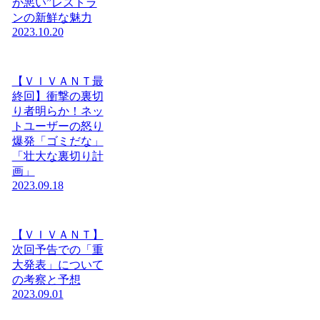
が悪い”レストラ
ンの新鮮な魅力
2023.10.20
【ＶＩＶＡＮＴ最
終回】衝撃の裏切
り者明らか！ネッ
トユーザーの怒り
爆発「ゴミだな」
「壮大な裏切り計
画」
2023.09.18
【ＶＩＶＡＮＴ】
次回予告での「重
大発表」について
の考察と予想
2023.09.01